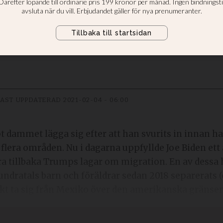
slagar
att föräldrar och barn får återför
AST UPPDATERAD
2021-02-04 - 06:00
 dammet lägga sig efter att han svurits in innan han
lera områden. Nu i dagarna uppfyllde Joe Biden ett 
ra tillbaka Trumps lagar om migration. En av dess
undratals barn och föräldrar sedan 2018 separerats (o
rsökt ta sig från Mexiko över den amerikanska gränsen