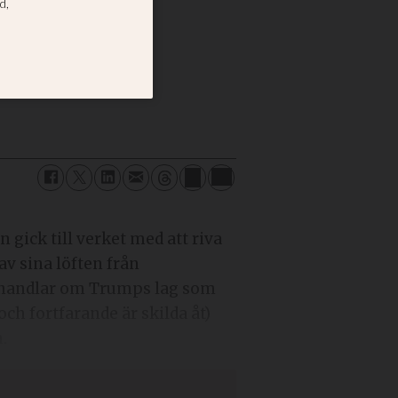
enas
 gick till verket med att riva
av sina löften från
a handlar om Trumps lag som
ch fortfarande är skilda åt)
.