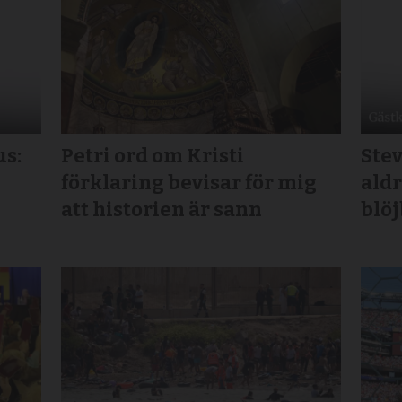
us:
Petri ord om Kristi
Stev
förklaring bevisar för mig
aldr
att historien är sann
blö