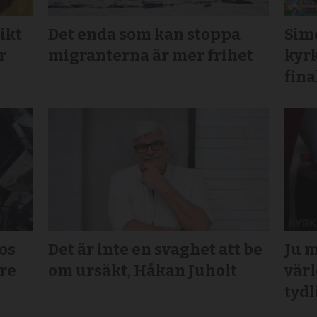
ikt
Det enda som kan stoppa
Sim
r
migranterna är mer frihet
kyrk
fina
os
Det är inte en svaghet att be
Ju m
rre
om ursäkt, Håkan Juholt
värl
tydl