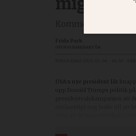
migration
Kommentar. På tiden 
Frida Park
OPINIONSREDAKTÖR
PUBLICERAD
2021-02-04 - 06:00
SEN
USA:s nye president lät
knappt
upp Donald Trumps politik på f
presidentvalskampanjen att d
omänskligt nog ledde till att h
efter att de utan tillstånd fö