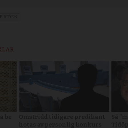
E BIDEN
KLAR
a be
Omstridd tidigare predikant
Så ”m
hotas av personlig konkurs
Tidöp