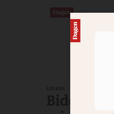
Nyheter
Ledare
LEDARE
Biden riv