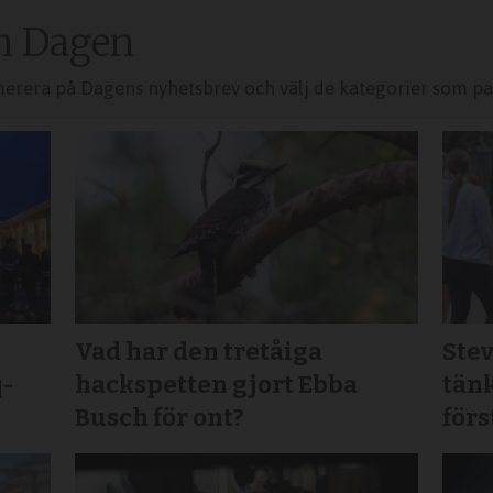
n Dagen
merera på Dagens nyhetsbrev och välj de kategorier som pas
Vad har den tretåiga
Stev
q-
hackspetten gjort Ebba
tänk
Busch för ont?
för