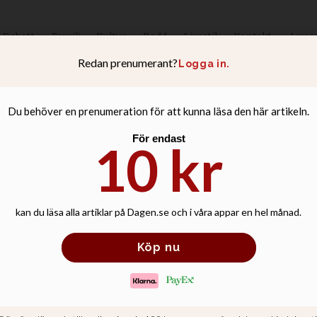
Debatt
Familj
Kultur
Podd
Livsstil
Kontakt
Anno
er upp Trumps