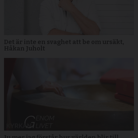
Det är inte en svaghet att be om ursäkt,
Håkan Juholt
Ju mer jag förstår hur världen blir till,