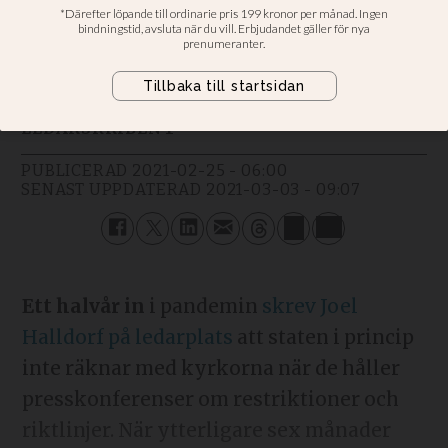
Regeringen förbiser fortfarande
kyrkor på presskonferenser
Fredrik Wenell
LEDARSKRIBENT
PUBLICERAD
2021-02-25 - 06:00
SENAST UPPDATERAD
2021-03-03 - 09:07
Ett halvår in
i pandemin
skrev Joel
Halldorf på ledarplats
att staten i princip
inte räknar med kyrkorna när de håller
presskonferenser om restriktioner och
riktlinjer. När ytterligare sex månader