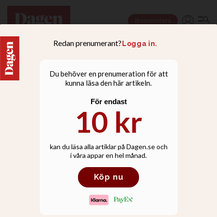
Prenumerera
LEDARE
Den statliga arrogansen
fortsätter