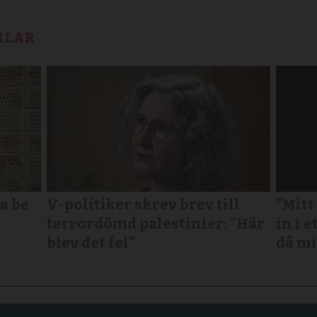
KLAR
a be
V-politiker skrev brev till
”Mitt
terror­dömd palestinier: ”Här
in i e
blev det fel”
då mi