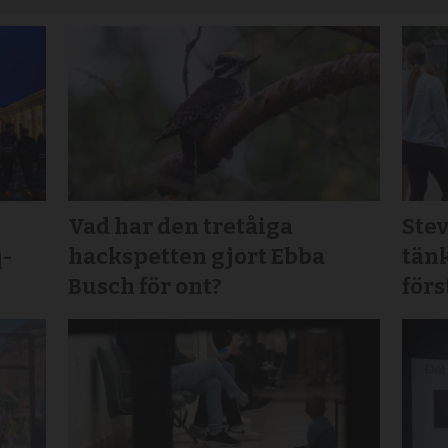
Vad har den tretåiga
Stev
q-
hackspetten gjort Ebba
tänk
Busch för ont?
för