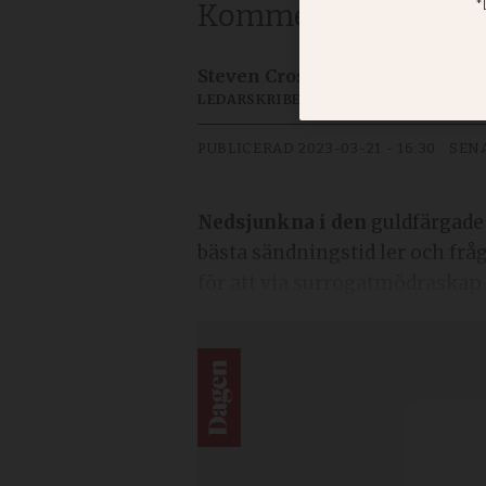
Kommentar: Carina B
Steven Crosson
LEDARSKRIBENT
PUBLICERAD
2023-03-21 - 16:30
SEN
Nedsjunkna i den
guldfärgade 
bästa sändningstid ler och frå
för att via surrogatmödraskap 