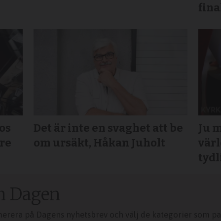
fina
os
Det är inte en svaghet att be
Ju m
rre
om ursäkt, Håkan Juholt
värl
tydl
n Dagen
merera på Dagens nyhetsbrev och välj de kategorier som pas