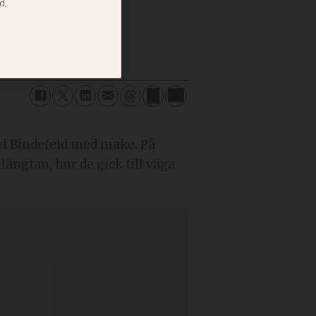
tersmak
el Bindefeld med make. På
ängtan, hur de gick till väga