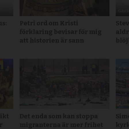
us:
Petri ord om Kristi
Stev
förklaring bevisar för mig
aldr
att historien är sann
blö
ikt
Det enda som kan stoppa
Sim
r
migranterna är mer frihet
kyrk