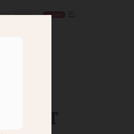
Prenumerera
Logga in
ns
de i SVT