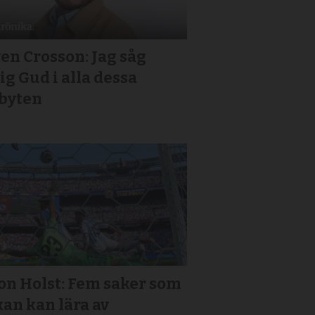
en Crosson: Jag såg
ig Gud i alla dessa
jbyten
on Holst: Fem saker som
an kan lära av