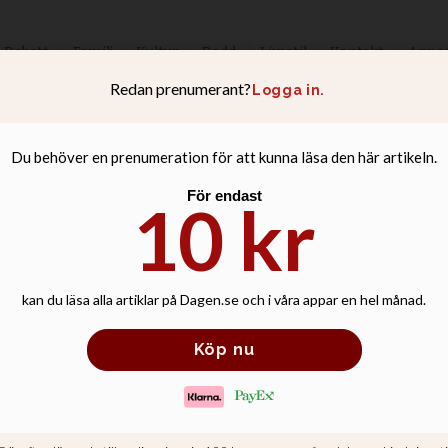
Debatt
Familj
Kultur
Podd
Livsstil
Kontakt
Anno
t surrogatgullan