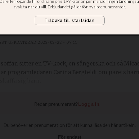
ergfeldts intervju ger en besk ef
AST UPPDATERAD
2023-03-22 - 07:11
soffan sitter en TV-kock, en sångerska och så Mica
gar programledaren Carina Bergfeldt om parets barnl
skaffa sig barn.