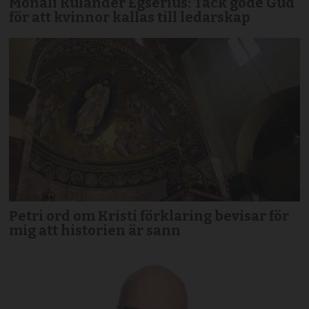
Monali Rulander Egserius: Tack gode Gud
för att kvinnor kallas till ledarskap
Petri ord om Kristi förklaring bevisar för
mig att historien är sann