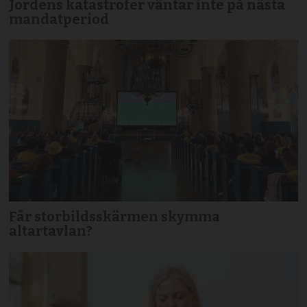
Jordens katastrofer väntar inte på nästa
mandatperiod
Får storbildsskärmen skymma
altartavlan?