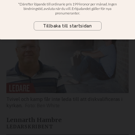
Lennarth Hambre: Tvivel får inte
leda till att man diskvalificeras
Tvivel och kamp får inte leda till att diskvalificeras i
kyrkan.
Ben White
Lennarth Hambre
LEDARSKRIBENT