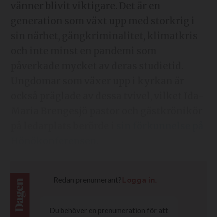
vänner blivit viktigare. Det är en
generation som växt upp med storkrig i
sin närhet, gängkriminalitet, klimatkris
och inte minst en pandemi som
påverkade mycket av deras studietid.
Ungdomar som växer upp i kyrkan är
också präglade av dessa tvivel, vilket Ida-
Maria Brengesjö pastor och gästkrönikör
på ledarplats berörde i
sin förkunnelse på
Hönökonferensen
.