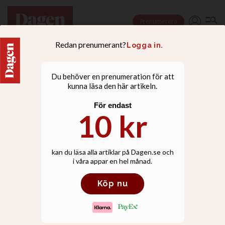
Prenumerera
LEDARE
Kyrkan är en miljö att ta
skydd i - eller fly ifrån