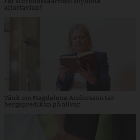
Får storbildsskärmen skymma
altartavlan?
Tänk om Magdalena Andersson tar
bergspredikan på allvar