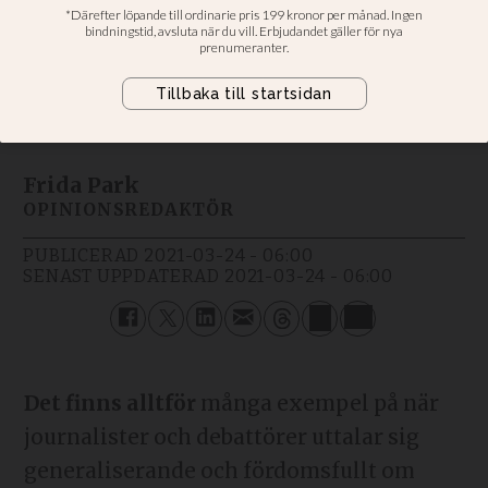
hatstormar
Kommentar: TV4-programledares
uttalande om hederskultur i
frikyrkan
Frida Park
OPINIONSREDAKTÖR
PUBLICERAD
2021-03-24 - 06:00
SENAST UPPDATERAD
2021-03-24 - 06:00
Det finns alltför
många exempel på när
journalister och debattörer uttalar sig
generaliserande och fördomsfullt om