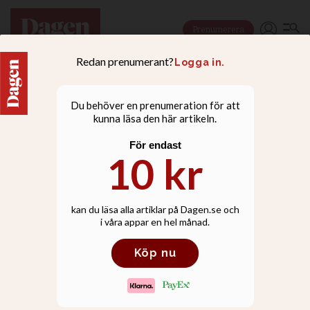
Prenumerera
LEDARE
Reagera - mot fördomar
men även mot