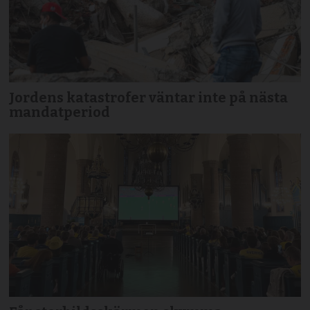
Jordens katastrofer väntar inte på nästa
mandatperiod