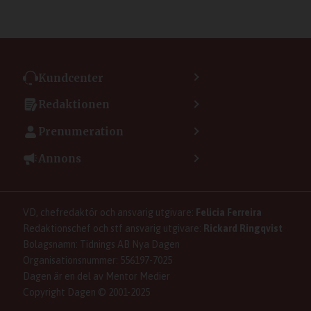
Kundcenter
Kontakta kundcenter
Redaktionen
Min sida
Kontakta redaktionen
Vanliga frågor
Prenumeration
Tipsa Dagen
Integritetspolicy
Bli prenumerant
Vill du debattera i Dagen?
Annons
Användarvillkor
Så skapar du ett konto
Lös korsord och sudoku
Kontakta annons
Om kakor (cookies)
Ladda ner Dagens appar
Dagen förklarar
Annonsera
Hantera kakor (cookies)
Dagens nyhetsbrev
Upphovsrätt och AI
Familjeannonser
VD, chefredaktör och ansvarig utgivare:
Felicia Ferreira
Dagen som taltidningen
Om Dagen
Se dödsannonser/minnesrum
Redaktionschef och stf ansvarig utgivare:
Rickard Ringqvist
Senaste numret av eDagen
Anmäl störande/felaktig annons
Bolagsnamn: Tidnings AB Nya Dagen
Dagens arkiv
Organisationsnummer: 556197-7025
Dagen är en del av Mentor Medier
Copyright Dagen © 2001-2025