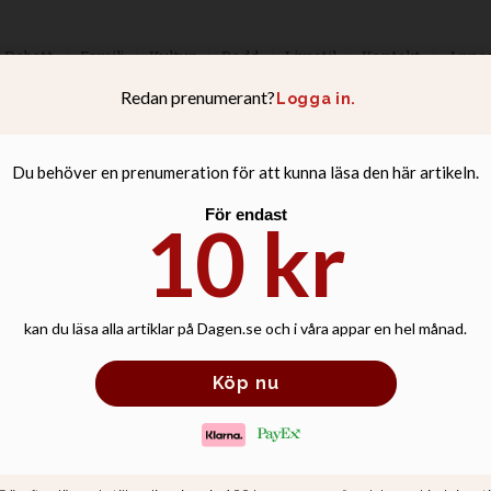
Debatt
Familj
Kultur
Podd
Livsstil
Kontakt
Anno
ngens löften om