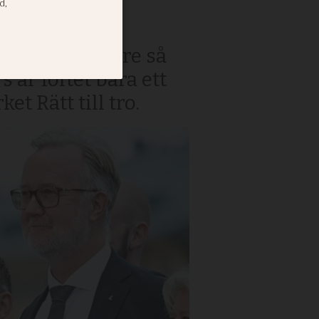
vertiter bättre så
 är löftet bara ett
et Rätt till tro.