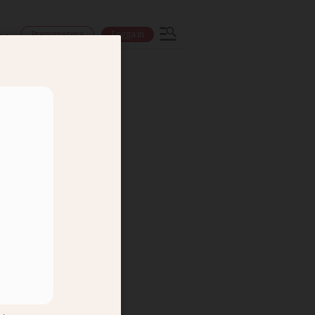
Prenumerera
Logga in
ns