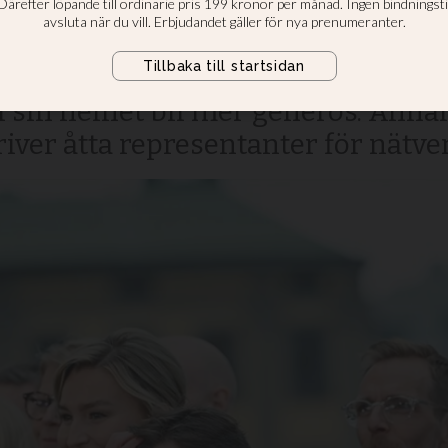
er tomma ord?
igen vill behandla asylsökande kon
 sin helhet bli mer generös. Annars
river åtta representanter för nätverk