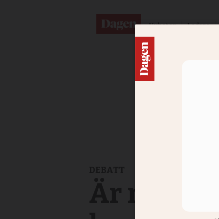
Nyheter
Ledare
DEBATT
Är regeri