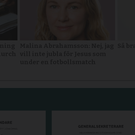
tning
Malina Abrahamsson: Nej, jag
Så br
Church
vill inte jubla för Jesus som
under en fotbollsmatch