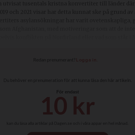
 utvisat tusentals kristna konvertiter till länder där
19 och 2021 visar har detta kunnat ske på grund av
rtiters asylansökningar har varit ovetenskapliga, 
er som Afghanistan, med motiveringar som att de inte
elvis konflikten på Nordirland eller vad som står i 