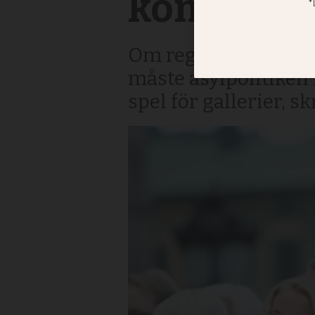
konvertit
Om regeringen verkl
måste asylpolitiken i
spel för gallerier, sk