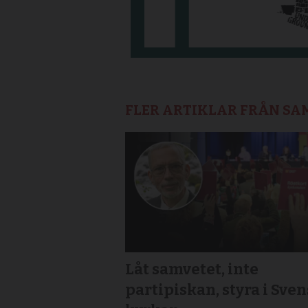
FLER ARTIKLAR FRÅN S
Låt samvetet, inte
partipiskan, styra i Sve