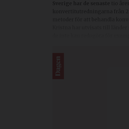
Sverige har de senaste
tio åren
konvertitutredningarna från 20
metoder för att behandla konve
Kristna har utvisats till länd
de inte kan redogöra för exemp