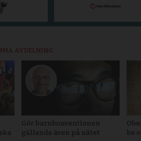
AMMA AVDELNING
Gör barnkonventionen
Obeg
nska
gällande även på nätet
be 