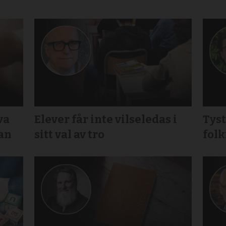
va
Elever får inte vilseledas i
Tys
gan
sitt val av tro
folk