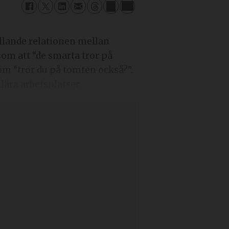
llande relationen mellan
som att “de smarta tror på
m “tror du på tomten också?”.
ära arbetsplatser.