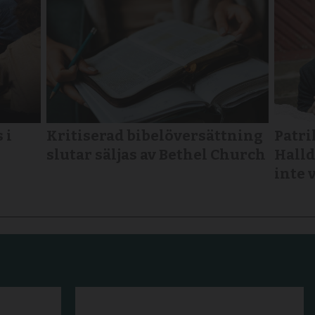
 i
Kritiserad bibelöversättning
Patri
slutar säljas av Bethel Church
Halld
inte 