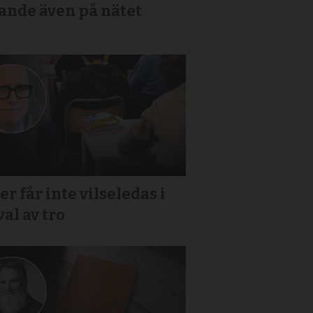
ande även på nätet
er får inte vilseledas i
 val av tro