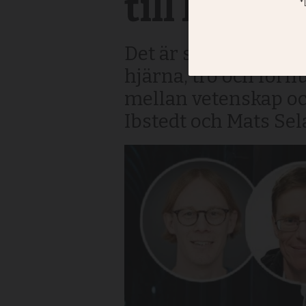
till krist
Det är sorgligt när 
hjärna, tro och förn
mellan vetenskap och
Ibstedt och Mats Sel