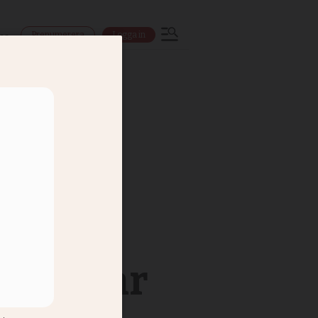
Prenumerera
Logga in
ns
en talar