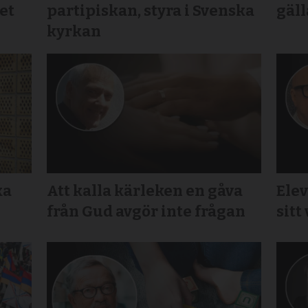
et
partipiskan, styra i Svenska
gäll
kyrkan
ka
Att kalla kärleken en gåva
Elev
från Gud avgör inte frågan
sitt