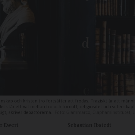
kap och kristen tro fortsätter att frodas. Tragiskt är att män
det står ett val mellan tro och förnuft, religiositet och vetenskap
igt, skriver debattörerna.
Giammarco, Claphaminstitutet, J
r Ewert
Sebastian Ibstedt