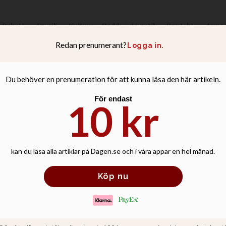
Debatt
Familj
Kultur
Podd
Livsstil
Kontakt
Anno
nskap och histori