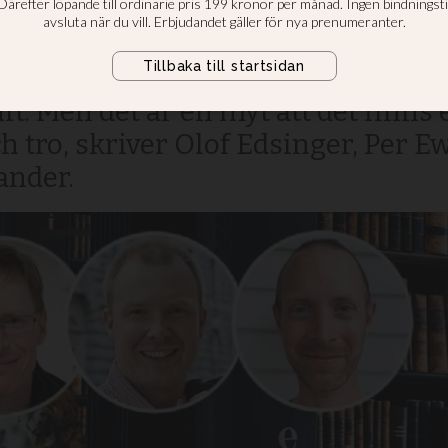
endomens fördel
kristna upplever att de måste välja
uft. Men det är en myt att det finn
 tro, skriver Olof Edsinger, Per E
ander.