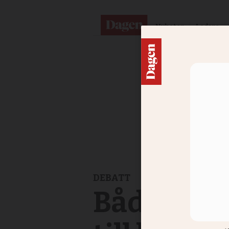
Nyheter
Ledare
DEBATT
Både vete