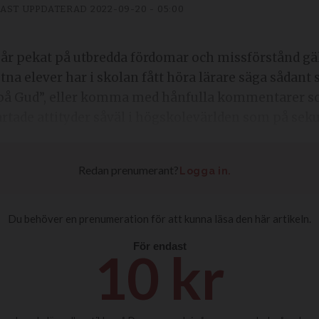
AST UPPDATERAD
2022-09-20 - 05:00
år pekat på utbredda fördomar och missförstånd gä
tna elever har i skolan fått höra lärare säga sådant 
på Gud”, eller komma med hånfulla kommentarer so
tade attityder såväl i högskolevärlden som på sekul