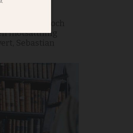
 mellan hjärta och
s en motsättning
wert, Sebastian