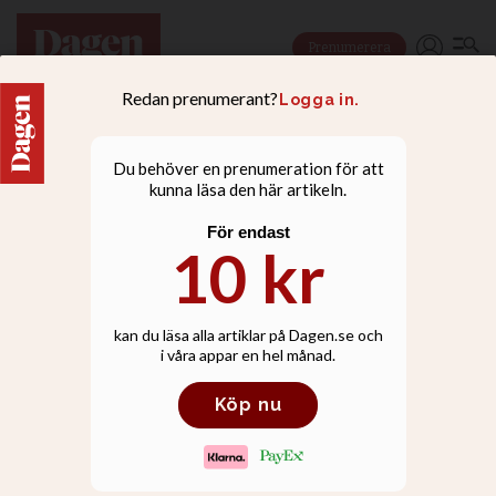
Prenumerera
DEBATT
Bibeln är ingen
instruktionsbok för hur