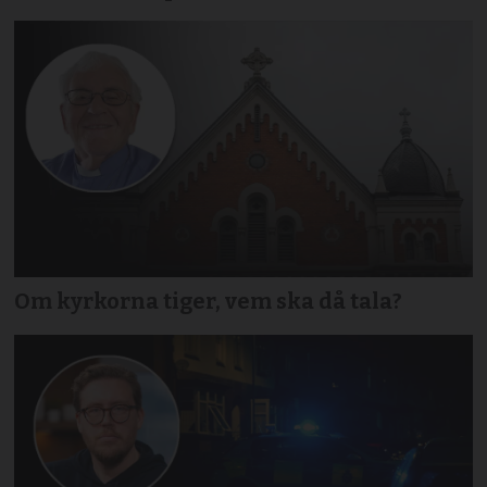
Om kyrkorna tiger, vem ska då tala?