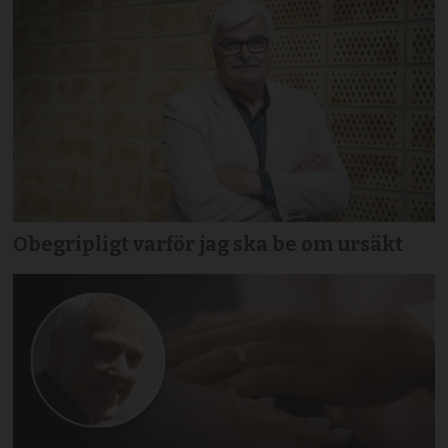
Obegripligt varför jag ska be om ursäkt