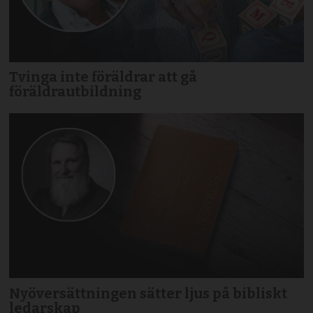
Tvinga inte föräldrar att gå
föräldrautbildning
Nyöversättningen sätter ljus på bibliskt
ledarskap