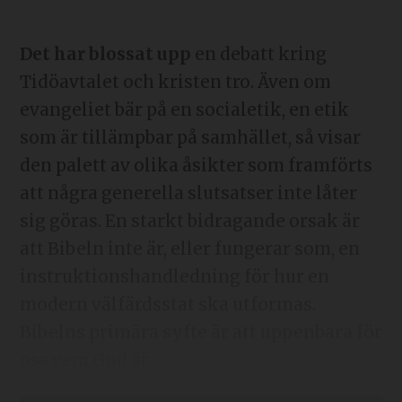
Det har blossat upp
en debatt kring
Tidöavtalet och kristen tro. Även om
evangeliet bär på en socialetik, en etik
som är tillämpbar på samhället, så visar
den palett av olika åsikter som framförts
att några generella slutsatser inte låter
sig göras. En starkt bidragande orsak är
att Bibeln inte är, eller fungerar som, en
instruktionshandledning för hur en
modern välfärdsstat ska utformas.
Bibelns primära syfte är att uppenbara för
oss vem Gud är.