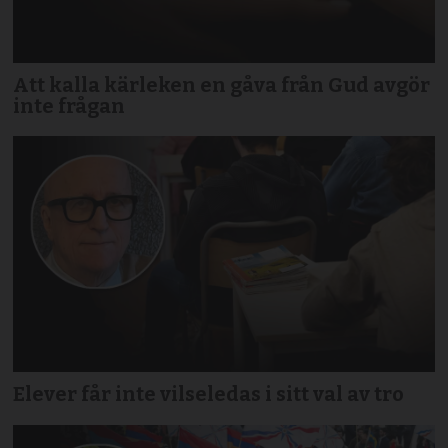
Att kalla kärleken en gåva från Gud avgör
inte frågan
Elever får inte vilseledas i sitt val av tro