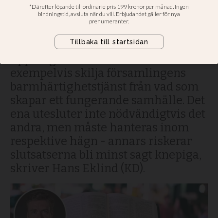
en modern välfärdsstat
ska utformas
Replik. Kyrkan har inte samma
uppdrag som staten. Vi måste
exempelvis skilja församlingens
barmhärtighetstjänst från vad som
skapar ett fungerande samhälle. Det
ena utesluter inte nödvändigtvis det
andra, men måste hanteras inom
respektive hägn - annars riskerar
slutsatserna bli minst sagt knepiga,
skriver Hans Eklind (KD).