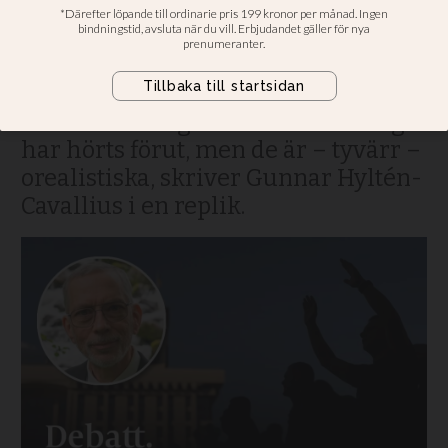
gynnar en brutal
angripare
OM KRIGET KOMMER.
Fredsforskningsinstitutens förslag
har hörts förut, men de är – tyvärr –
orealistiska, skriver Gunnar Hyltén-
Cavallius i en replik.