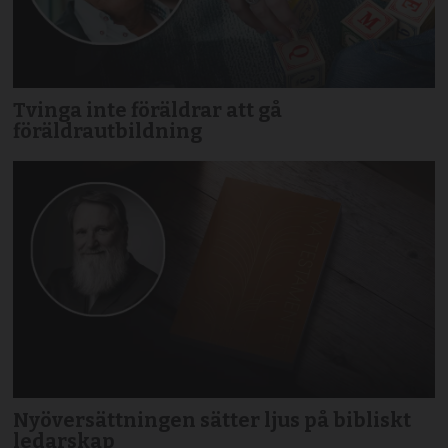
Tvinga inte föräldrar att gå
föräldrautbildning
Nyöversättningen sätter ljus på bibliskt
ledarskap