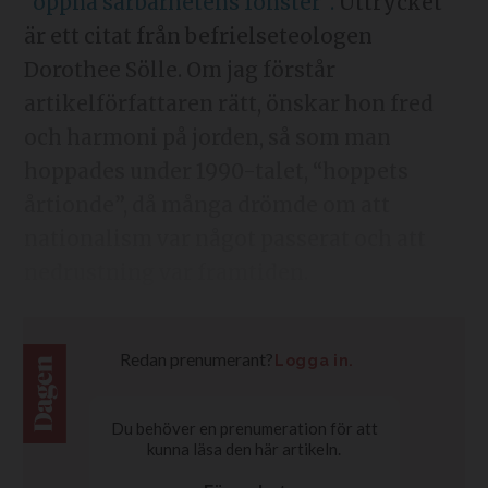
“öppna sårbarhetens fönster”.
Uttrycket
är ett citat från befrielseteologen
Dorothee Sölle. Om jag förstår
artikelförfattaren rätt, önskar hon fred
och harmoni på jorden, så som man
hoppades under 1990-talet, “hoppets
årtionde”, då många drömde om att
nationalism var något passerat och att
nedrustning var framtiden.