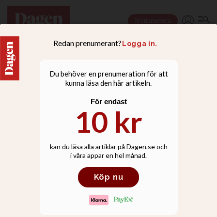
Prenumerera
DEBATT
Naiviteten som
pacifismen uppvisar