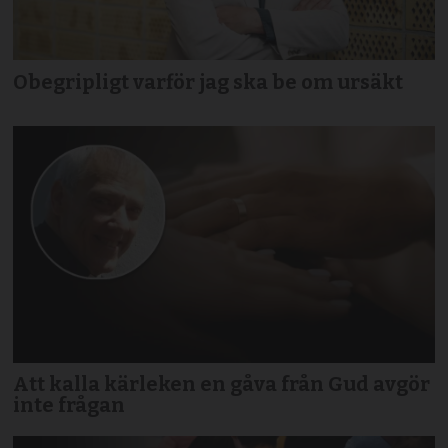
Obegripligt varför jag ska be om ursäkt
Att kalla kärleken en gåva från Gud avgör
inte frågan