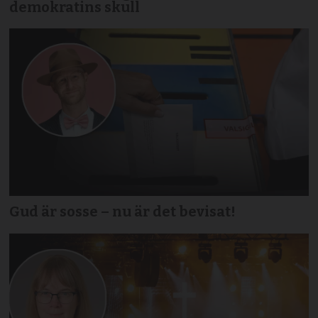
demokratins skull
Gud är sosse – nu är det bevisat!