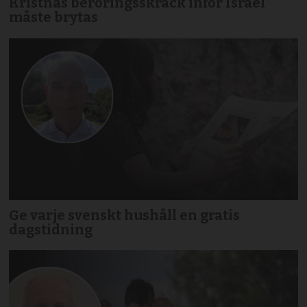
Kristnas beröringsskräck inför Israel
måste brytas
Ge varje svenskt hushåll en gratis
dagstidning