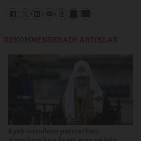
REKOMMENDERADE ARTIKLAR
Rysk-ortodoxe patriarken:
Atombomben är ett svar på bön