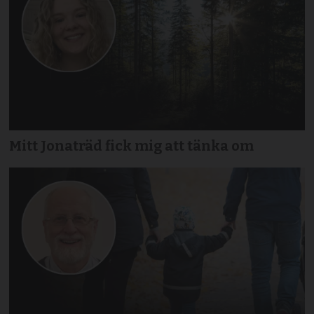
Mitt Jonaträd fick mig att tänka om