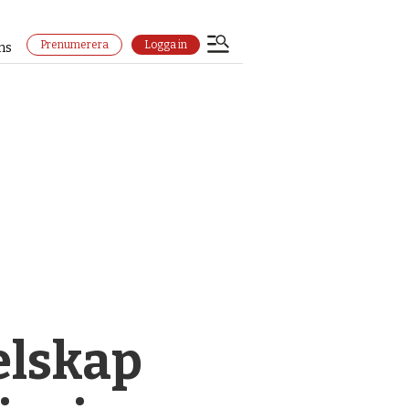
Prenumerera
Logga in
ns
gelskap