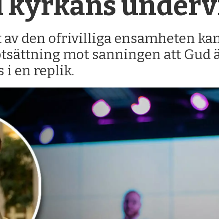
 i kyrkans under
t av den ofrivilliga ensamheten k
sättning mot sanningen att Gud ä
 i en replik.