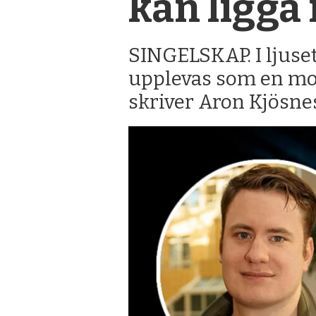
kan ligga
SINGELSKAP. I ljuse
upplevas som en mot
skriver Aron Kjösnes