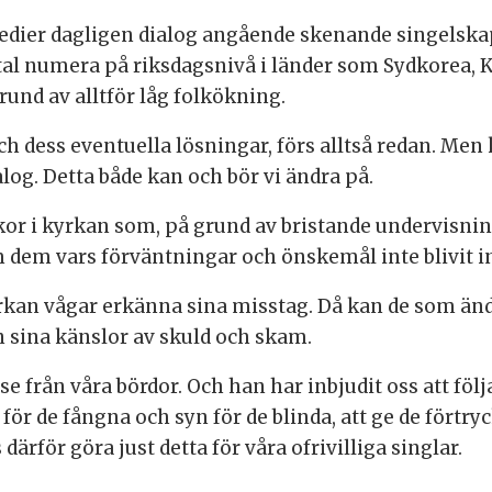
medier dagligen dialog angående skenande singelska
mtal numera på riksdagsnivå i länder som Sydkorea,
und av alltför låg folkökning.
h dess eventuella lösningar, förs alltså redan. Men 
alog. Detta både kan och bör vi ändra på.
r i kyrkan som, på grund av bristande undervisning, f
 dem vars förväntningar och önskemål inte blivit in
 kyrkan vågar erkänna sina misstag. Då kan de som än
ån sina känslor av skuld och skam.
lse från våra bördor. Och han har inbjudit oss att föl
et för de fångna och syn för de blinda, att ge de förtr
därför göra just detta för våra ofrivilliga singlar.