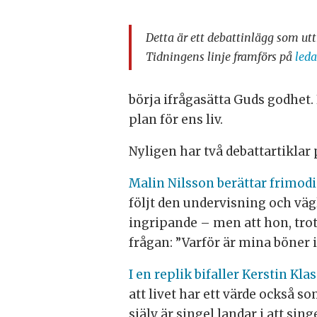
Detta är ett debattinlägg som utt
Tidningens linje framförs på
leda
börja ifrågasätta Guds godhet. 
plan för ens liv.
Nyligen har två debattartiklar 
Malin Nilsson berättar frimod
följt den undervisning och väg
ingripande – men att hon, trots
frågan: ”Varför är mina böner i
I en replik bifaller Kerstin Kl
att livet har ett värde också s
själv är singel landar i att si