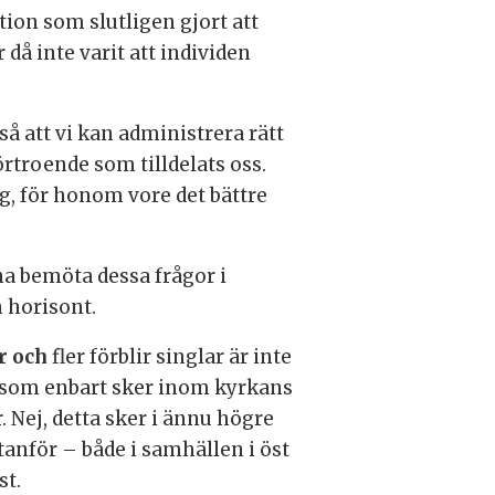
ion som slutligen gjort att
 då inte varit att individen
så att vi kan administrera rätt
örtroende som tilldelats oss.
g, för honom vore det bättre
nna bemöta dessa frågor i
n horisont.
er och
fler förblir singlar är inte
som enbart sker inom kyrkans
. Nej, detta sker i ännu högre
tanför – både i samhällen i öst
st.