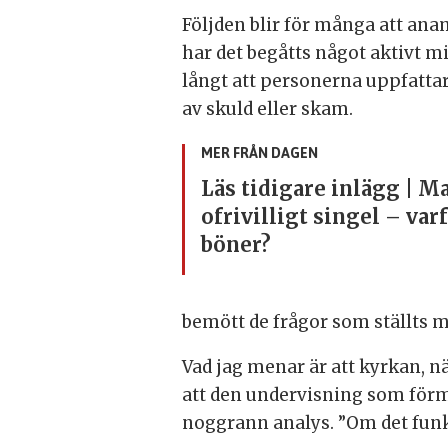
Följden blir för många att ana
har det begåtts något aktivt mi
långt att personerna uppfattar a
av skuld eller skam.
MER FRÅN DAGEN
Läs tidigare inlägg | Ma
ofrivilligt singel – var
böner?
bemött de frågor som ställts 
Vad jag menar är att kyrkan, när
att den undervisning som förmed
noggrann analys. ”Om det funka