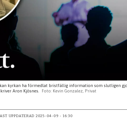
an kyrkan ha förmedlat bristfällig information som slutligen gjor
skriver Aron Kjösnes.
Kevin Gonzalez, Privat
AST UPPDATERAD
2025-04-09 - 16:30