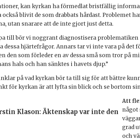
ioner, kan kyrkan ha förmedlat bristfällig informat
a också blivit de som drabbats hårdast. Problemet har
, utan snarare att de inte gjort just detta.
lpa till bör vi noggrant diagnostisera problematiken 
 dessa hjärtefrågor. Annars tar vi inte vara på det f
Men den som förleder en av dessa små som tror på mi
ans hals och han sänktes i havets djup.”
nklar på vad kyrkan bör ta till sig för att bättre ku
t för kyrkan är att lyfta sin blick och se bortom si
Att fl
något 
erstin Klason: Äktenskap var inte den
väggar
grad u
och vä