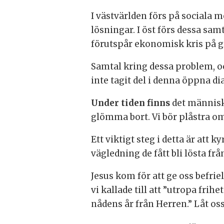
I västvärlden förs på sociala 
lösningar. I öst förs dessa sa
förutspår ekonomisk kris på gr
Samtal kring dessa problem, oc
inte tagit del i denna öppna di
Under tiden finns
det människo
glömma bort. Vi bör plåstra om
Ett viktigt steg i detta är att
vägledning de fått bli lösta fr
Jesus kom för att ge oss befrie
vi kallade till att ”utropa frih
nådens år från Herren.” Låt oss 