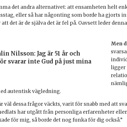
mma det andra alternativet: att ensamheten helt enke
sstag, eller så har någonting som borde ha gjorts inte
tt det är de själva det är fel på. Oavsett leder denna
Men d
svarsal
lin Nilsson: Jag är 51 år och
indivi
för svarar inte Gud på just mina
ligger
relati
nämlig
med autentisk vägledning.
 väl dessa frågor väckts, varit för snabb med att sva
lats har utgått från personliga erfarenheter eller t
de för mig, så borde det nog funka för dig också.”