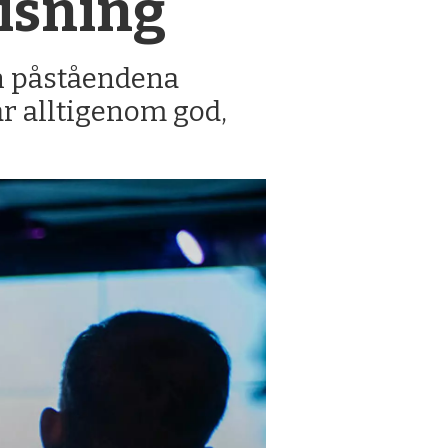
visning
an påståendena
r alltigenom god,