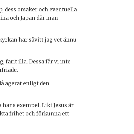
p, dess orsaker och eventuella
 Kina och Japan där man
kyrkan har såvitt jag vet ännu
arit illa. Dessa får vi inte
friade.
då agerat enligt den
ja hans exempel. Likt Jesus är
yckta frihet och förkunna ett