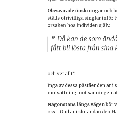
Obesvarade önskningar
och be
ställs ofrivilliga singlar infö
orsaken hos individen själv.
Då kan de som ändå 
fått bli lösta från sin
och vet allt”.
Inga av dessa påståenden är i 
motsättning mot sanningen at
Någonstans längs vägen
bör v
oss i. Gud är i slutändan den H