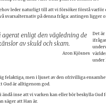
hov leder naturligt till att vi försöker förstå varför 
r två svarsalternativ på denna fråga: antingen ligger 
Det är 
agerat enligt den vägledning de
ifråga
a känslor av skuld och skam.
underv
Aron Kjösnes
världen
under 
sig felaktiga, men i ljuset av den ofrivilliga ensam
t Gud är alltigenom god.
i ändå inse att vi varken kan eller bör beskylla Gud f
an säger att Han är.