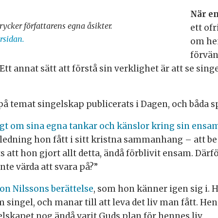
När en
rycker författarens egna åsikter.
ett of
rsidan.
om he
förvän
Ett annat sätt att förstå sin verklighet är att se si
på temat singelskap publicerats i Dagen, och båda sp
igt om sina egna tankar och känslor kring sin ensa
ledning hon fått i sitt kristna sammanhang – att be
 att hon gjort allt detta, ändå förblivit ensam. Därf
nte värda att svara på?”
ason Nilssons berättelse
, som hon känner igen sig i.
om singel, och manar till att leva det liv man fått. 
ngelskapet nog ändå varit Guds plan för hennes liv.