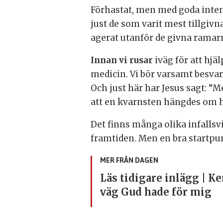
Förhastat, men med goda intent
just de som varit mest tillgivn
agerat utanför de givna ramarna
Innan vi rusar
iväg för att hjä
medicin. Vi bör varsamt besvara
Och just här har Jesus sagt: ”
att en kvarnsten hängdes om h
Det finns många olika infallsvi
framtiden. Men en bra startpunk
MER FRÅN DAGEN
Läs tidigare inlägg | K
väg Gud hade för mig