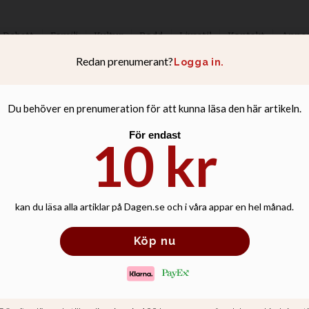
Debatt
Familj
Kultur
Podd
Livsstil
Kontakt
Anno
om lönearbete är