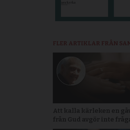
FLER ARTIKLAR FRÅN S
Att kalla kärleken en gå
från Gud avgör inte frå