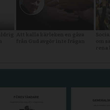
aldrig
Att kalla kärleken en gåva
Socia
n
från Gud avgör inte frågan
om sa
rena 