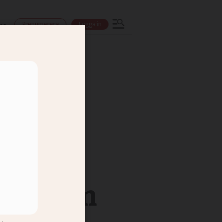
Prenumerera
Logga in
ns
 det som