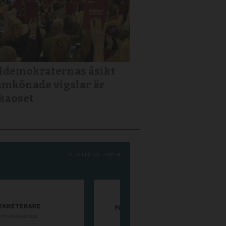
ldemokraternas åsikt
mkönade vigslar är
kaoset