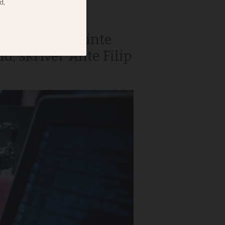
niskan kan vi inte
d, skriver Ante Filip