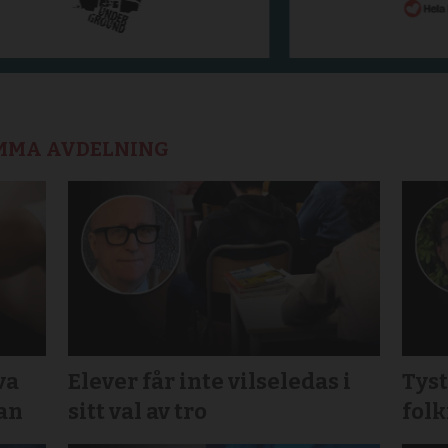
AMMA AVDELNING
va
Elever får inte vilseledas i
Tys
gan
sitt val av tro
folk