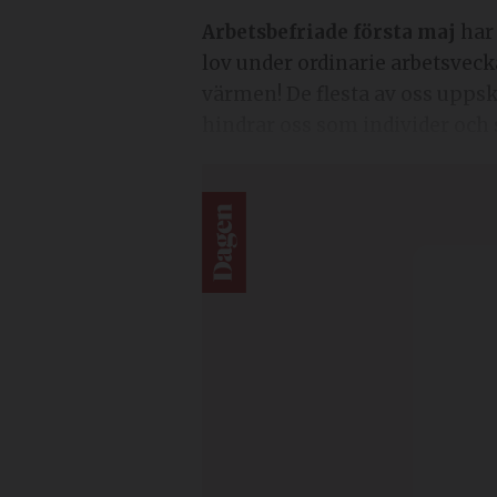
Arbetsbefriade första maj
har 
lov under ordinarie arbetsvec
värmen! De flesta av oss uppskat
hindrar oss som individer och