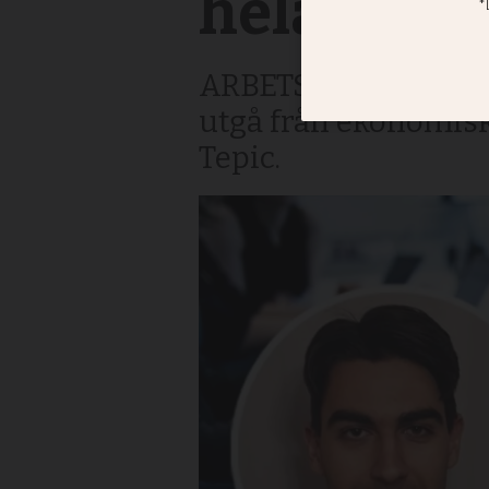
hela samh
ARBETSLIV. För att f
utgå från ekonomiska
Tepic.