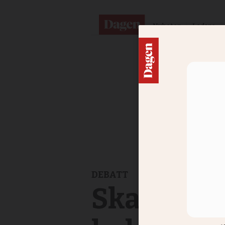
Nyheter
Ledare
DEBATT
Skadligt 