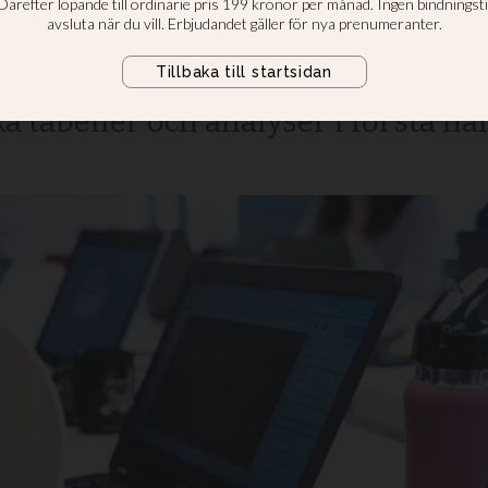
ället vilar mot
örstå vad som är det bästa för män
 tabeller och analyser i första han