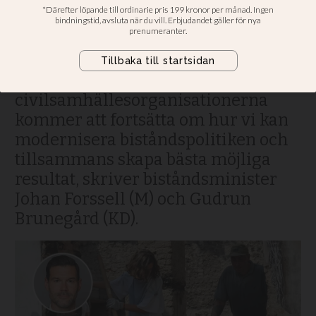
biståndsgivare
Det samlade svenska biståndet ska
bli mer långsiktigt, transparent och
effektivt. Regeringens dialog med
civilsamhällesorganisationerna
kommer att fortsätta om hur vi kan
modernisera biståndspolitiken och
tillsammans skapa bästa möjliga
resultat, skriver biståndsminister
Johan Forssell (M) och Gudrun
Brunegård (KD).