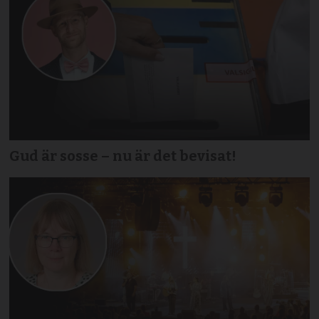
Gud är sosse – nu är det bevisat!