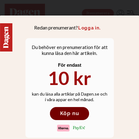
Prenumerera
DEBATT
Sverige är fortfarande en
av världens största