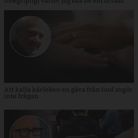
Obegripligt varför jag ska be om ursäkt
Att kalla kärleken en gåva från Gud avgör
inte frågan