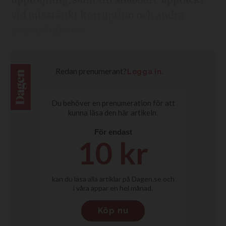
vid misstänkt korruption och andra
oegentligheter.