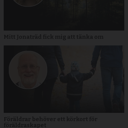
Mitt Jonaträd fick mig att tänka om
Föräldrar behöver ett körkort för
föräldraskapet