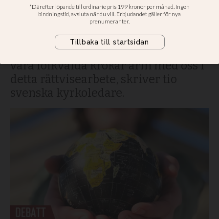
Som kyrkorörelser vill vi möta
utsatthet och motverka orättvisor,
både i Sverige och globalt. Vi
förväntar oss att regeringen och
våra folkvalda krokar arm med oss i
detta rättvisearbete, skriver tio
svenska kyrkoledare.