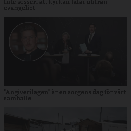
Inte sosseri att kyrkan talar utifrån
evangeliet
”Angiverilagen” är en sorgens dag för vårt
samhälle