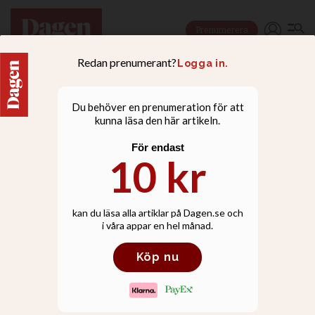
Prenumerera
DEBATT
Tio kyrkoledare:
Prioritera världen!