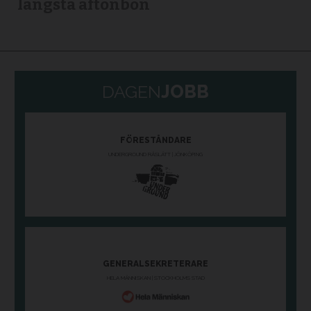
längsta aftonbön