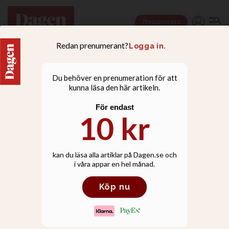
Prenumerera
DEBATT
Upprop: Vi måste be för
Afghanistan