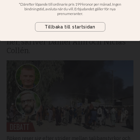
Be om fred och frälsning i den
andliga kamp som pågår.
Tankemönster av död, hat och våld
som endast ödelägger behöver rivas
ner, skriver Daniel Alm och Niclas
Collén.
Röken reser sig efter strider mellan talibanstyrkor och