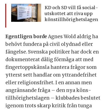
KD och SD vill få social­
utskottet
att riva upp
köns­tillhörighetslagen
Egentligen borde
Agnes Wold aldrig ha
behövt fundera på civil olydnad eller
fängelse. Svenska politiker har dock en
dokumenterat dålig förmåga att med
fingertoppskänsla hantera frågor som
ytterst sett handlar om yttrandefrihet
eller religionsfrihet. I en annan men
angränsande fråga – den nya köns­
tillhörighets­lagen – klubbades beslutet
igenom trots skarp kritik från tunga