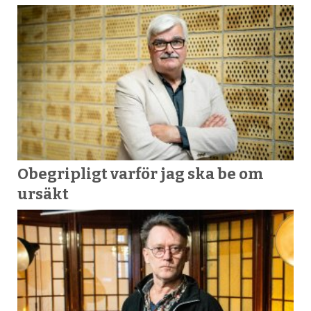
Obegripligt varför jag ska be om
ursäkt