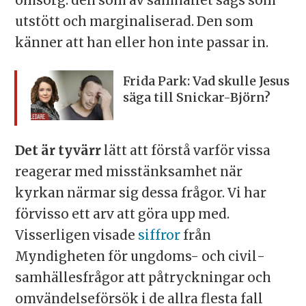
omsorg: den som av samhället sågs som
utstött och marginaliserad. Den som
känner att han eller hon inte passar in.
Frida Park: Vad skulle Jesus
säga till Snickar-Björn?
Det är tyvärr
lätt att förstå varför vissa
reagerar med misstänksamhet när
kyrkan närmar sig dessa frågor. Vi har
förvisso ett arv att göra upp med.
Visserligen visade
siffror
från
Myndigheten för ungdoms- och civil­
samhällesfrågor att påtryckningar och
omvändelseförsök i de allra flesta fall