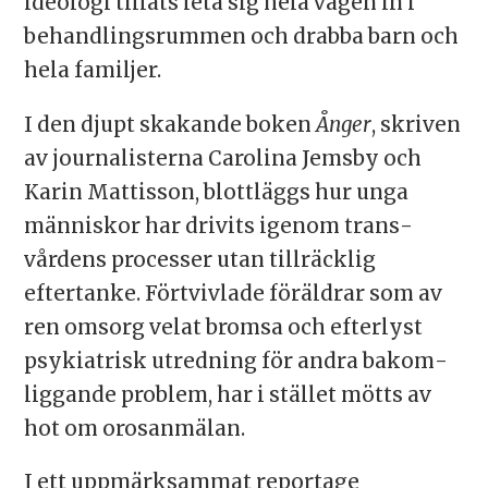
ideologi tillåts leta sig hela vägen in i
behandlingsrummen och drabba barn och
hela familjer.
I den djupt skakande boken
Ånger
, skriven
av journalisterna Carolina Jemsby och
Karin Mattisson, blottläggs hur unga
människor har drivits igenom trans­
vårdens processer utan tillräcklig
eftertanke. Förtvivlade föräldrar som av
ren omsorg velat bromsa och efterlyst
psykiatrisk utredning för andra bakom­
liggande problem, har i stället mötts av
hot om orosanmälan.
I ett uppmärksammat reportage