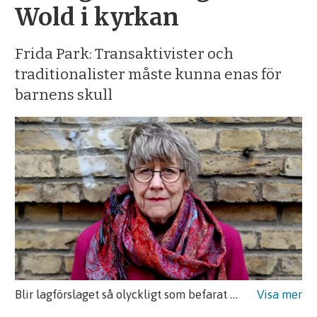
Wold i kyrkan
Frida Park: Transaktivister och
traditionalister måste kunna enas för
barnens skull
Blir lagförslaget så olyckligt som befarat måste fler helt enkelt göra som Agnes Wold och våga vara motvalls käring.