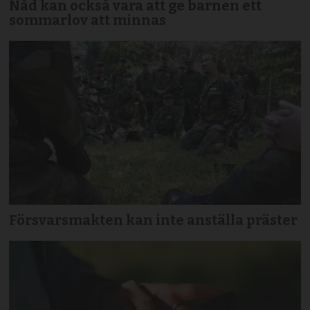
Nåd kan också vara att ge barnen ett
sommarlov att minnas
Försvarsmakten kan inte anställa präster