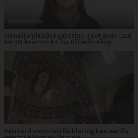
Monali Rulander Egserius: Tack gode Gud
för att kvinnor kallas till ledarskap
Petri ord om Kristi förklaring bevisar för
mig att historien är sann