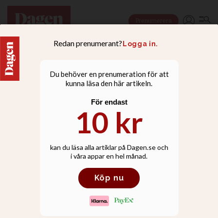
Prenumerera
LEDARE
Drevet mot Kronlid visar
hur uselt det står till med