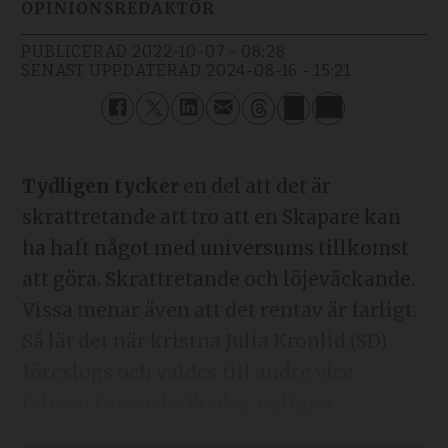
OPINIONSREDAKTÖR
PUBLICERAD
2022-10-07 - 08:28
SENAST UPPDATERAD
2024-08-16 - 15:21
Tydligen tycker
en del att det är
skrattretande att tro att en Skapare kan
ha haft något med universums tillkomst
att göra. Skrattretande och löjeväckande.
Vissa menar även att det rentav är farligt.
Så lät det när kristna Julia Kronlid (SD)
föreslogs och valdes till andre vice
talman i svensk riksdag nyligen.