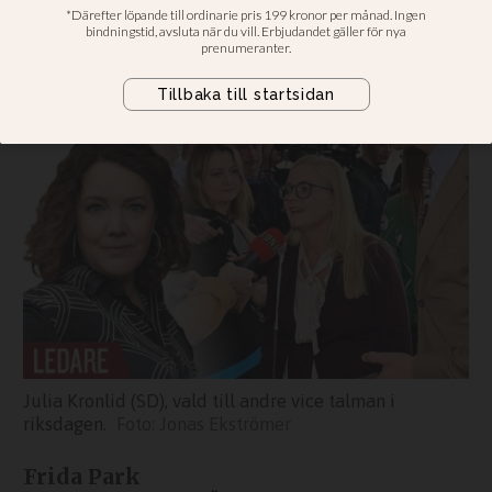
religionskunskapen
Frida Park: Men kristna klär dåligt i
offerkofta
Julia Kronlid (SD), vald till andre vice talman i
riksdagen.
Jonas Ekströmer
Frida Park