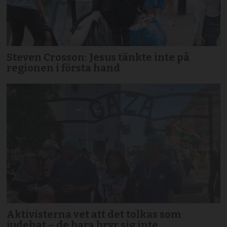
Steven Crosson: Jesus tänkte inte på
regionen i första hand
Aktivisterna vet att det tolkas som
judehat – de bara bryr sig inte