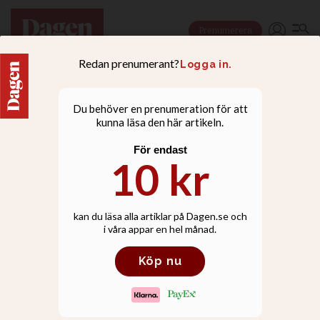
Prenumerera
DEBATT
Den straffrihet som råder
i Iran måste få ett slut