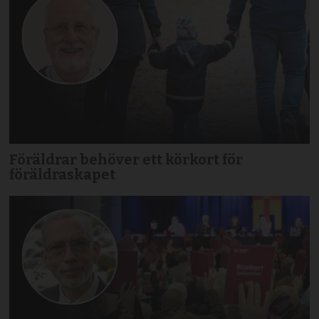
Föräldrar behöver ett körkort för
föräldraskapet