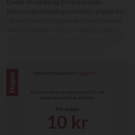
Under de omkring 15 veckor som
folkmordsrättegången hittills pågått har
ett trettiotal målsägande vittnat om hur
Noury deltagit i tortyr av fångar, lett en
del av dem i dödskorridoren samt dragit
åt snaran runt halsen på fångarna.