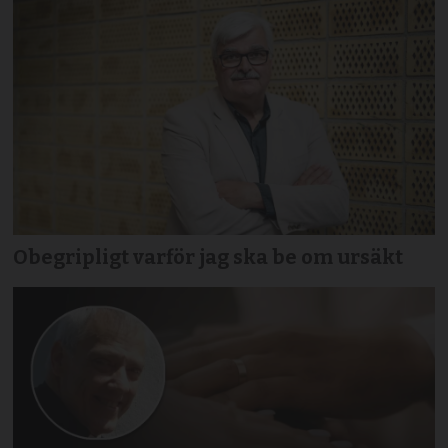
Obegripligt varför jag ska be om ursäkt