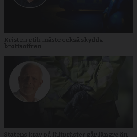
Kristen etik måste också skydda
brottsoffren
Statens krav på fältpräster går längre än