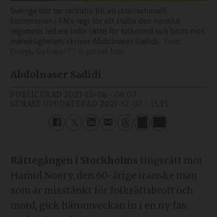
Sverige bör tar initiativ till en internationell
kommission i FN:s regi för att ställa den iranska
regimens ledare inför rätta för folkmord och brott mot
mänskligheten, skriver Abdolnaser Sadidi.
Duygu Getrien/TT & privat foto
Abdolnaser Sadidi
PUBLICERAD
2021-12-06 - 06:07
SENAST UPPDATERAD
2021-12-07 - 15:15
Rättegången i Stockholms
tingsrätt mot
Hamid Noury, den 60-årige iranske man
som är misstänkt för folkrättsbrott och
mord, gick häromveckan in i en ny fas.