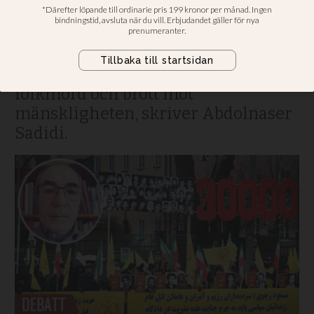
Sverige bör tar initiativ till en
internationell kommission i FN:s
regi för att ställa den iranska
regimens ledare inför rätta för
folkmord och brott mot
mänskligheten, skriver Abdolnaser
Sadidi.