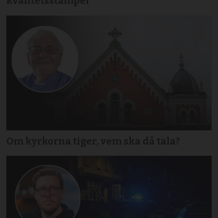
kvalitetsstämpel
Om kyrkorna tiger, vem ska då tala?