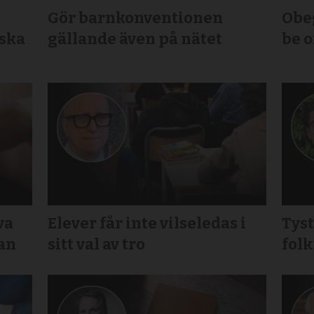
Gör barnkonventionen
Obeg
nska
gällande även på nätet
be 
va
Elever får inte vilseledas i
Tys
gan
sitt val av tro
folk