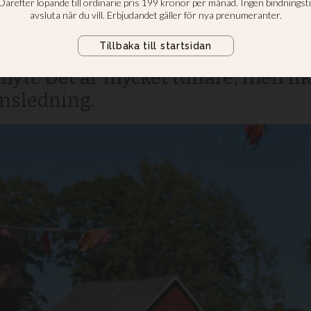
m att lägga ner Fr
sidor av vår pionjärförmåga som in
nytt. Det är mycket tuffare, men li
onsledning.