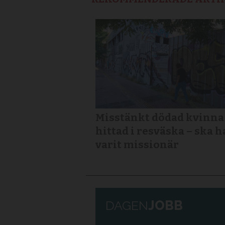
Misstänkt dödad kvinna
hittad i resväska – ska h
varit missionär