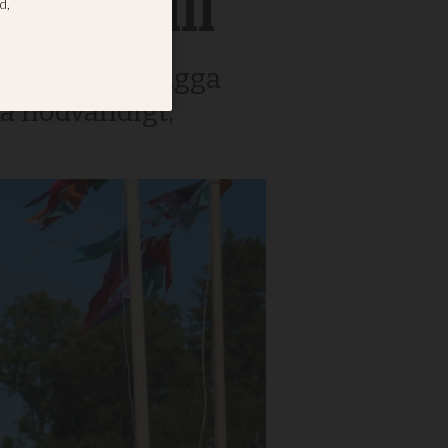
izon till
kluderar att lägga
ka nödvändigt,