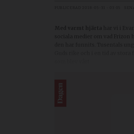
PUBLICERAD
2018-05-31 - 03:05
SEN
Med varmt hjärta
har vi i Eva
sociala medier om vad Frizon har
den har funnits. Tusentals ung
Guds rike och i en tid av stora
som blev vårt.