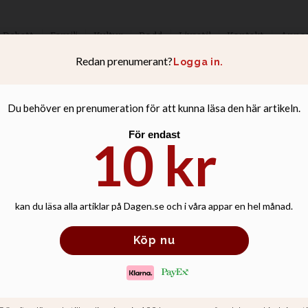
Debatt
Familj
Kultur
Podd
Livsstil
Kontakt
Anno
sionsledning: Så 