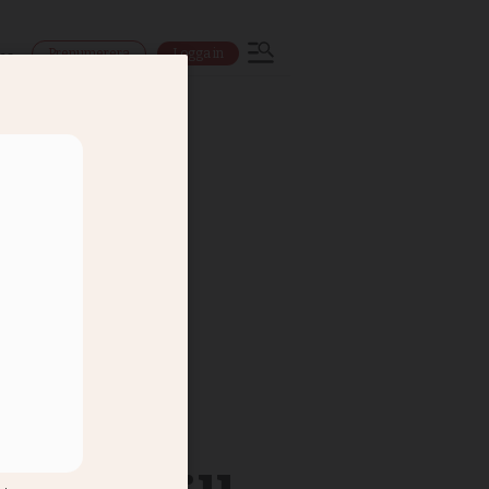
Prenumerera
Logga in
ns
gick