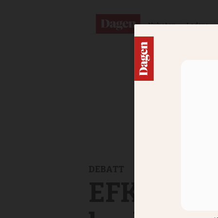
Nyheter
Ledare
DEBATT
EFK:s mis