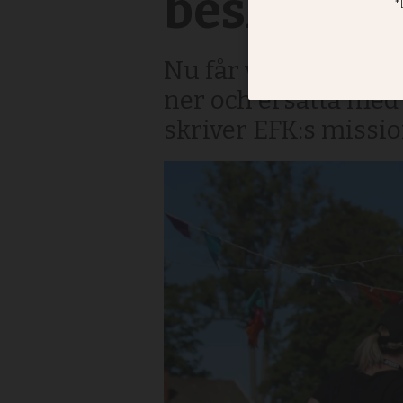
beslutet o
Nu får vi testa nya 
ner och ersätta med 
skriver EFK:s missi