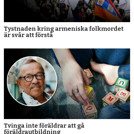
Tystnaden kring armeniska folkmordet
är svår att förstå
Tvinga inte föräldrar att gå
föräldrautbildning