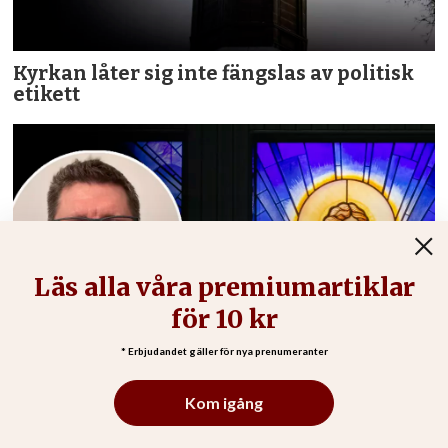
Kyrkan låter sig inte fängslas av politisk
etikett
Kyrkan talar om ledare – Bibeln talar om
tjänare