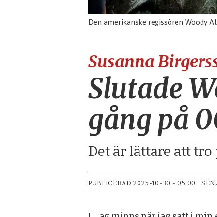
Den amerikanske regissören Woody Alle
Susanna Birgers
Slutade W
gång på 0
Det är lättare att t
PUBLICERAD
2025-10-30 - 05:00
SEN
Jag minns när jag satt i min etta i en mellansvensk stad och tittade på