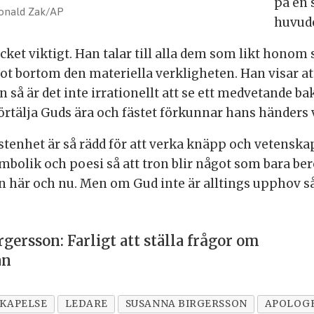
på en 
onald Zak/AP
huvudet
ket viktigt. Han talar till alla dem som likt honom 
ot bortom den materiella verkligheten. Han visar at
n så är det inte irrationellt att se ett medvetande 
rtälja Guds ära och fästet förkunnar hans händers ve
istenhet är så rädd för att verka knäpp och vetenska
ymbolik och poesi så att tron blir något som bara ber
är och nu. Men om Gud inte är alltings upphov så 
gersson: Farligt att ställa frågor om
an
KAPELSE
LEDARE
SUSANNA BIRGERSSON
APOLOG