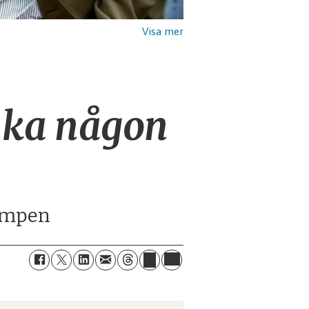
nka någon
lumpen