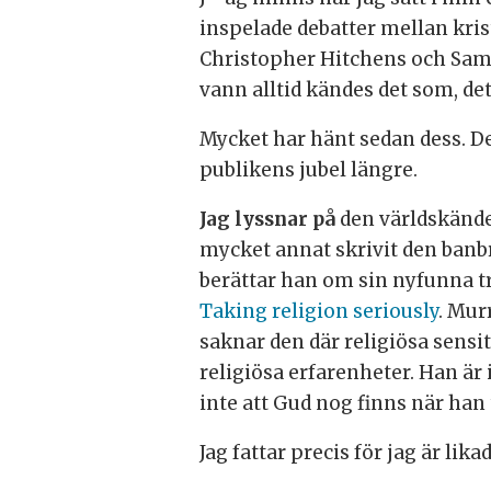
inspelade debatter mellan kri
Christopher Hitchens och Sam H
vann alltid kändes det som, det
Mycket har hänt sedan dess. De
publikens jubel längre.
Jag lyssnar på
den världskände
mycket annat skrivit den ban
berättar han om sin nyfunna t
Taking religion seriously
. Mur
saknar den där religiösa sensi
religiösa erfarenheter. Han är
inte att Gud nog finns när han t
Jag fattar precis för jag är lika