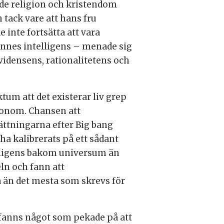
de religion och kristendom
n tack vare att hans fru
 inte fortsätta att vara
ennes intelligens – menade sig
vidensens, rationalitetens och
ktum att det existerar liv grep
honom. Chansen att
ättningarna efter Big bang
 ha kalibrerats på ett sådant
ntelligens bakom universum än
eln och fann att
a än det mesta som skrevs för
 fanns något som pekade på att