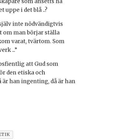
skapare som ansetts ha
 uppe i det blå ..?
själv inte nödvändigtvis
t om man börjar ställa
bakom varat, tvärtom. Som
rk ...”
psfientlig att Gud som
ör den etiska och
är han ingenting, då är han
ETIK