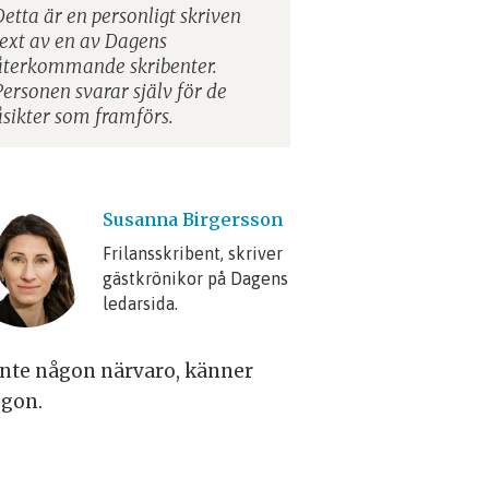
Detta är en personligt skriven
text av en av Dagens
återkommande skribenter.
Personen svarar själv för de
åsikter som framförs.
Susanna
Birgersson
Frilansskribent, skriver
gästkrönikor på Dagens
ledarsida.
 inte någon närvaro, känner
ögon.