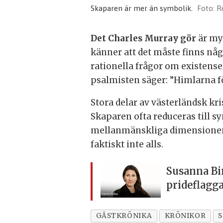
Skaparen är mer än symbolik.
R
Det Charles Murray gör
är myc
känner att det måste finns någ
rationella frågor om existense
psalmisten säger: ”Himlarna fö
Stora delar av västerländsk kr
Skaparen ofta reduceras till s
mellanmänskliga dimensionen h
faktiskt inte alls.
Susanna Bir
prideflagg
GÄSTKRÖNIKA
KRÖNIKOR
S