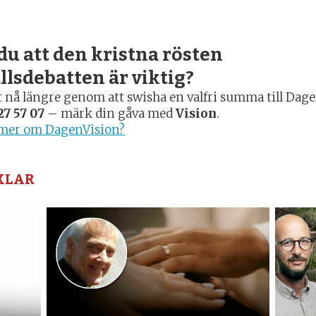
du att den kristna rösten
llsdebatten är viktig?
tt nå längre genom att swisha en valfri summa till Dag
27 57 07
– märk din gåva med
Vision
.
a mer om DagenVision?
KLAR