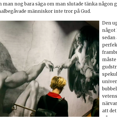
an man nog bara säga om man slutade tänka någon gå
rmalbegåvade människor inte tror på Gud.
Den up
något 
sedan 
perfek
frambr
måste 
gudstr
spekul
univer
bubbel
vetens
närvar
att de