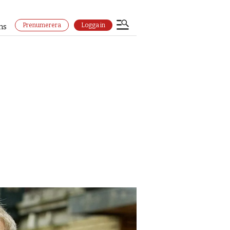
Prenumerera
Logga in
ns