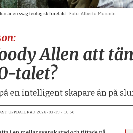
n är en svag teologisk förebild.
Alberto Morente
son:
oody Allen att tä
0-talet?
ro på en intelligent skapare än på s
AST UPPDATERAD
2026-03-19 - 10:56