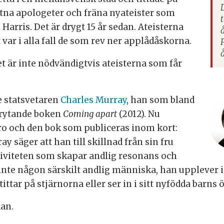
stna apologeter och fräna nyateister som
arris. Det är drygt 15 år sedan. Ateisterna
 var i alla fall de som rev ner applådåskorna.
t är inte nödvändigtvis ateisterna som får
 statsvetaren
Charles Murray
, han som bland
brytande boken
Coming apart
(2012). Nu
ro och den bok som publiceras inom kort:
ray säger att han till skillnad från sin fru
tiviteten som skapar andlig resonans och
 inte någon särskilt andlig människa, han upplever
ittar på stjärnorna eller ser in i sitt nyfödda barns 
dan.