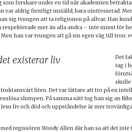
g
som forskare under en tid när akademien betrakta
n var aldrig fientligt inställd, bara ointresserad. Me
an sig tvungen att ta religionen på allvar. Han kunde
n respekterade mer än alla andra – inte minst för h
Men han var tvungen att gå sin egen väg till tron: e
Det fa
et existerar liv
tag i 
föruts
skulle
å fruktansvärt liten. Det var lättare att tro på en i
ligenslösa slumpen. På samma sätt tog han sig an Bib
 Jesu liv och död och uppståndelse är mer trovärdig
 med regissören Woody Allen där han sa att det inte