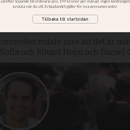
cket av det som 
sverket måste inse att det är män
 Sofia och Rikard Holst och Daniel 