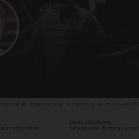
l på att integration pågår och är möjlig, skriver Sofia och Rikard 
Daniel
Ottosson
N KRISTIANSTAD
ORDFÖRANDE, ÖSTERMALMSKY