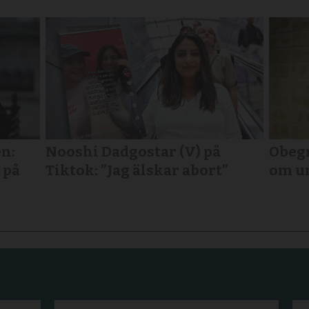
n:
Nooshi Dadgostar (V) på
Obegr
 på
Tiktok: ”Jag älskar abort”
om u