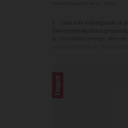
PUBLICERAD
2025-06-13 - 05:00
Vi kan inte stillatigande se på hur den ena efter den andra av våra vänner tvingas lämna Sverige. I
Östermalmskyrkans gemenskap f
är ofta födda i Sverige. Men n
repressalier för att de anses ha
ursprungslandet så finns tydli