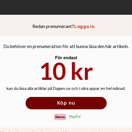
Debatt
Familj
Kultur
Podd
Livsstil
Kontakt
Anno
ubbiga asyllagar 