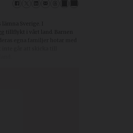
illflykt i vårt land. Barnen
h deras egna familjer hotar med
inte går att skicka till
land.