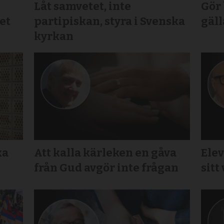
Låt samvetet, inte
Gör
et
partipiskan, styra i Svenska
gäll
kyrkan
ka
Att kalla kärleken en gåva
Elev
från Gud avgör inte frågan
sitt