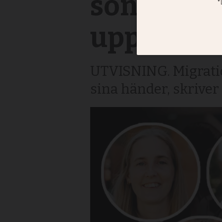
sönder my
upp
UTVISNING. Migration
sina händer, skriver