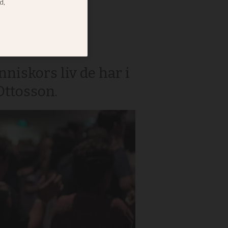
byggts
niskors liv de har i
Ottosson.