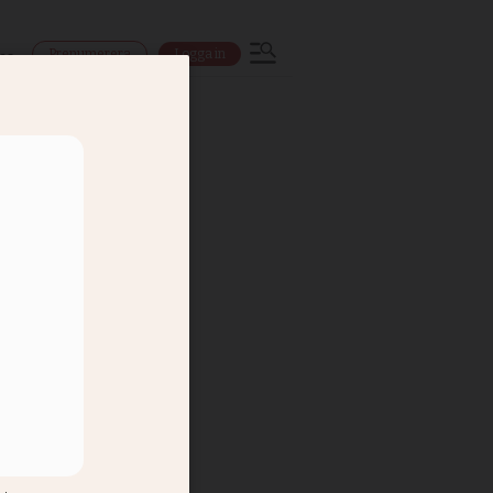
Prenumerera
Logga in
ns
slår