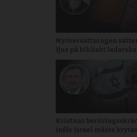
Nyöversättningen sätte
ljus på bibliskt ledarsk
Kristnas beröringsskrä
inför Israel måste bryta