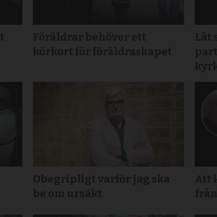
t
Föräldrar behöver ett
Låt 
körkort för föräldraskapet
part
kyr
Obegripligt varför jag ska
Att 
be om ursäkt
från