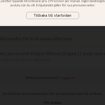
k
AST UPPDATERAD
2020-09-02 - 09:03
blicerades för 10 år sedan eller mer.
ser, precis som Holger Nilsson (Dagen 12 juni), min
 förutsägelser i Skriften.