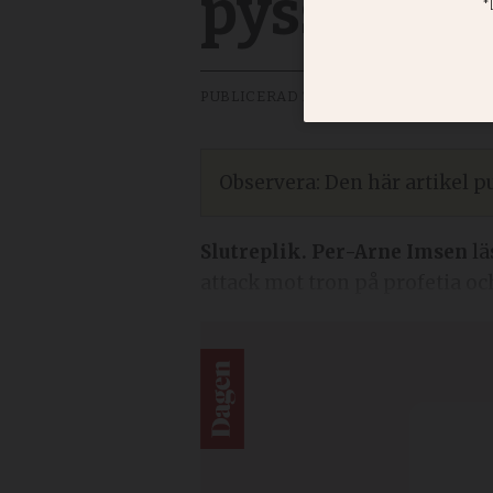
pysselbo
PUBLICERAD
2016-07-14 - 03:00
SEN
Observera: Den här artikel pu
Slutreplik. Per-Arne Imsen
lä
attack mot tron på profetia och