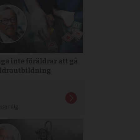
ga inte föräldrar att gå
äldrautbildning
sar dig.