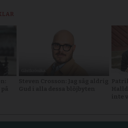
KLAR
n:
Steven Crosson: Jag såg aldrig
Patri
 på
Gud i alla dessa blöjbyten
Halld
inte 