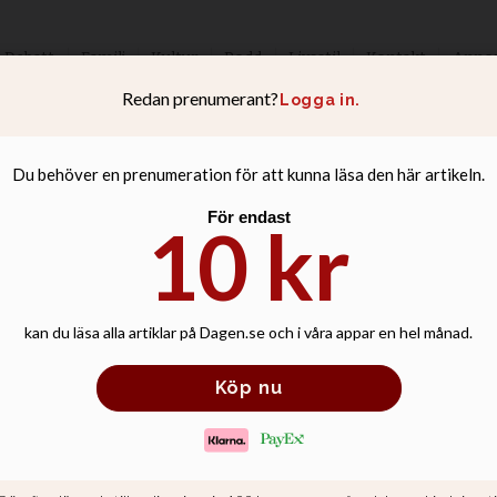
Debatt
Familj
Kultur
Podd
Livsstil
Kontakt
Anno
tröm: Skriften är