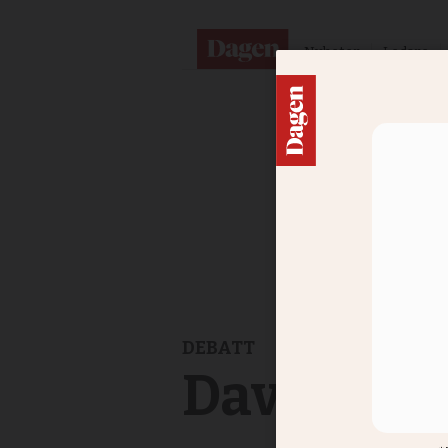
Nyheter
Ledare
DEBATT
David Nys