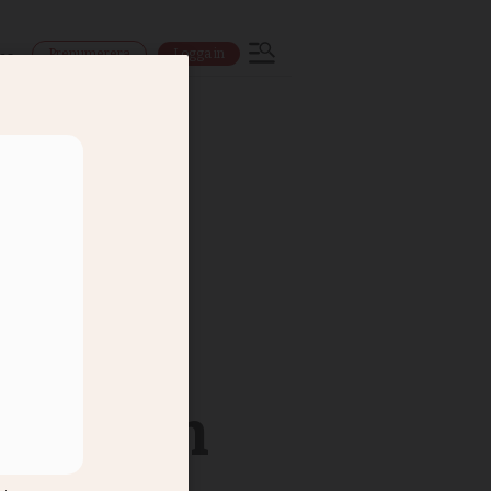
Prenumerera
Logga in
ns
 inte en