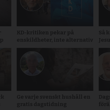
r
KD-kritiken pekar på
Så 
ap
enskildheter, inte alternativ
Jesu
ck
Ge varje svenskt hushåll en
Dags
s
gratis dagstidning
för