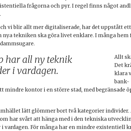
stentiella frågorna och pyr. I regel finns något an
.
ch vi blir allt mer digitaliserade, har det uppstått e
en nya tekniken ska göra livet enklare. I många hem 
otdammsugare.
Allt s
 har all ny teknik
Det kr
nder i vardagen.
klara 
bank- 
k ett mindre kontor i en större stad, med begränsade 
samhället lätt glömmer bort två kategorier individer.
m har svårt att hänga med i den tekniska utvecklin
er i vardagen. För många har en mindre existentiell 