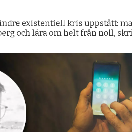
ndre existentiell kris uppstått: m
erg och lära om helt från noll, skr