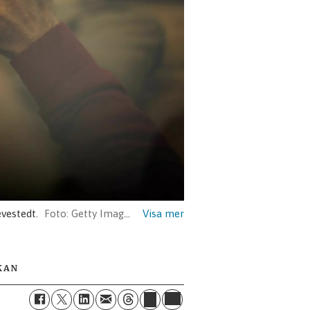
evestedt.
Getty Images
KAN