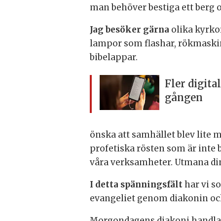
man behöver bestiga ett berg o
Jag besöker gärna
olika kyrkor
lampor som flashar, rökmaskine
bibelappar.
Fler digita
gången
önska att samhället blev lite 
profetiska rösten som är inte 
våra verksamheter. Utmana din 
I detta spänningsfält
har vi s
evangeliet genom diakonin oc
Morgondagens diakoni handlar 