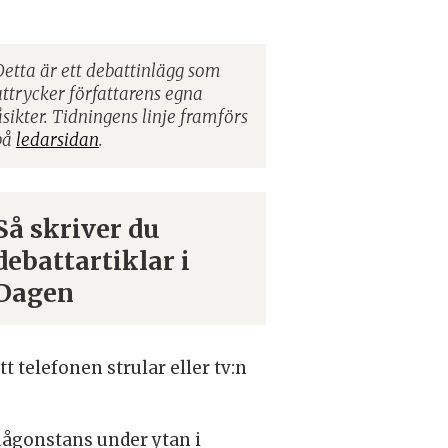
Detta är ett debattinlägg som
uttrycker författarens egna
åsikter. Tidningens linje framförs
på
ledarsidan
.
Så skriver du
debattartiklar i
Dagen
t telefonen strular eller tv:n
någonstans under ytan i