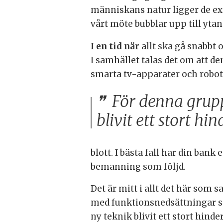
människans natur ligger de exi
vårt möte bubblar upp till ytan
I en tid när
allt ska gå snabbt o
I samhället talas det om att d
smarta tv-apparater och rob
För denna grupp
blivit ett stort hi
blott. I bästa fall har din ban
bemanning som följd.
Det är mitt i allt det här som 
med funktionsnedsättningar so
ny teknik blivit ett stort hind