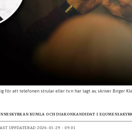
g för att telefonen strular eller tv:n har lagt av, skriver Birger Kl
ANNESKYRKAN KUMLA OCH DIAKONKANDIDAT I EQUMENIAKYR
AST UPPDATERAD
2026-01-29 - 09:01