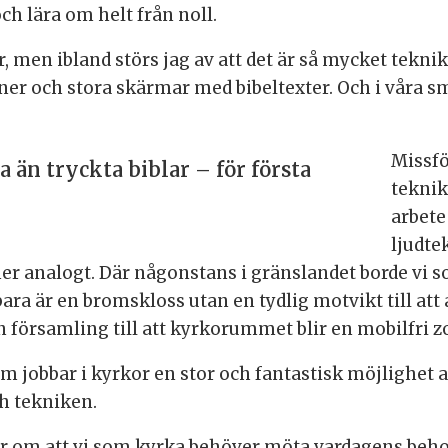
ch lära om helt från noll.
, men ibland störs jag av att det är så mycket tekni
r och stora skärmar med bibeltexter. Och i våra sm
Missfö
la än tryckta biblar – för första
teknik
arbete
ljudte
mer analogt. Där någonstans i gränslandet borde vi
bara är en bromskloss utan en tydlig motvikt till att
församling till att kyrkorummet blir en mobilfri z
om jobbar i kyrkor en stor och fantastisk möjlighet 
h tekniken.
om att vi som kyrka behöver möta vardagens behov 