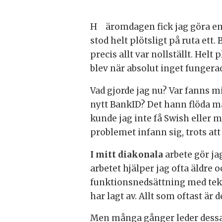
Häromdagen fick jag göra en fabriksåterställning på min telefon, och allt
stod helt plötsligt på ruta ett
precis allt var nollställt. Hel
blev när absolut inget fungera
Vad gjorde jag nu? Var fanns m
nytt BankID? Det hann flöda 
kunde jag inte få Swish eller m
problemet infann sig, trots att
I mitt diakonala
arbete gör ja
arbetet hjälper jag ofta äldre 
funktionsnedsättning med teknik
har lagt av. Allt som oftast är 
Men många gånger leder dessa 