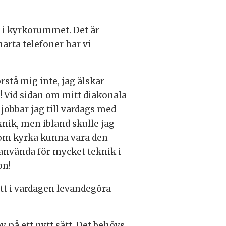
k i kyrkorummet. Det är
arta telefoner har vi
rstå mig inte, jag älskar
! Vid sidan om mitt diakonala
 jobbar jag till vardags med
knik, men ibland skulle jag
 som kyrka kunna vara den
 använda för mycket teknik i
on!
att i vardagen levandegöra
på ett nytt sätt. Det behövs