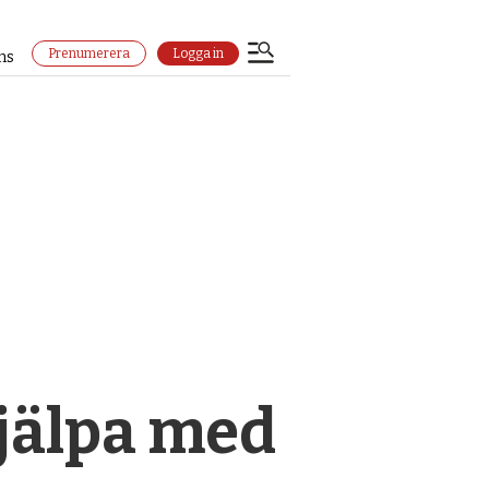
Prenumerera
Logga in
ns
jälpa med