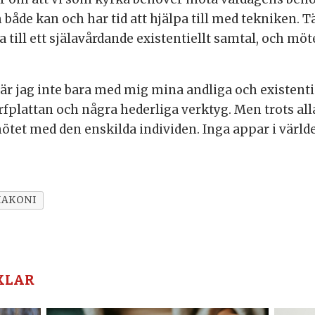
 både kan och har tid att hjälpa till med tekniken. T
da till ett själavårdande existentiellt samtal, och 
är jag inte bara med mig mina andliga och existenti
rfplattan och några hederliga verktyg. Men trots al
mötet med den enskilda individen. Inga appar i värld
IAKONI
KLAR