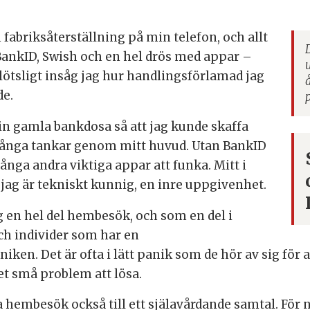
. BankID, Swish och en hel drös med appar –
t plötsligt insåg jag hur handlingsförlamad jag
de.
in gamla bankdosa så att jag kunde skaffa
många tankar genom mitt huvud. Utan BankID
ånga andra viktiga appar att funka. Mitt i
 jag är tekniskt kunnig, en inre uppgivenhet.
g en hel del hembesök, och som en del i
och individer som har en
en. Det är ofta i lätt panik som de hör av sig för at
det små problem att lösa.
hembesök också till ett själavårdande samtal. För 