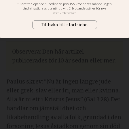
PUBLICERAD
2010-06-23 - 03:00
SENAST UPPDATERAD
2023-12-06 - 09:42
Observera: Den här artikel
publicerades för 10 år sedan eller mer.
Paulus skrev: “Nu är ingen längre jude
eller grek, slav eller fri, man eller kvinna.
Alla är ni ett i Kristus Jesus” (Gal 3:28). Det
handlar om jämställdhet och
likabehandling av alla folk, grundad i den
försoning Jesus åstadkom genom sin död