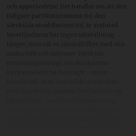
och uppståndelse. Det handlar om att den
tidigare partikularismens tid, den
särskilda utvaldhetens tid, är avslutad.
Israel/judarna har ingen särställning
längre, men väl en jämställdhet med alla
andra folk och nationer. Talet om
ersättningsteologi, där den kristna
kyrkan skulle ha övertagit - ersatt -
Israels roll, är ur teologiskt perspektiv
rent dravel och snömos. Det handlar om
likställdhet -om likställighetsteologi -
om lika och gemensamma villkor inför
Gud. En Gud som särbehandlar ett visst
folk är anstötlig och etiskt tvivelaktig.