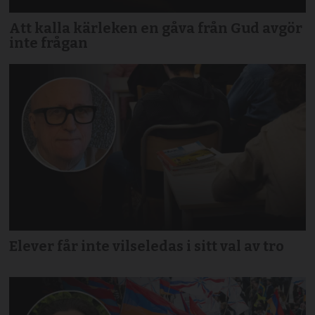
Att kalla kärleken en gåva från Gud avgör
inte frågan
Elever får inte vilseledas i sitt val av tro