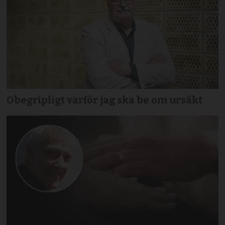
Obegripligt varför jag ska be om ursäkt