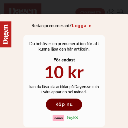
Prenumerera
DEBATT
Inga exklusiva löften för
judar i Nya testamentet