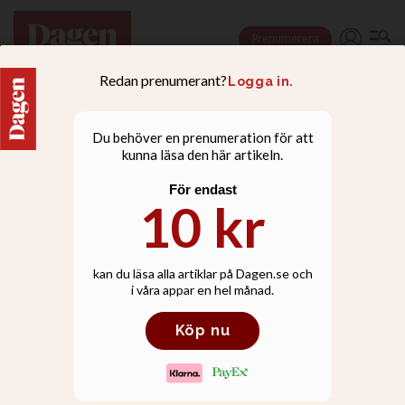
Prenumerera
DEBATT
Pastorernas
trötthetsskuld behöver