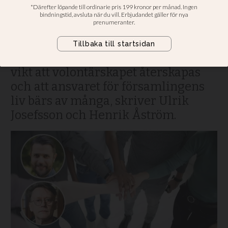
bäras av många
Replik. När församlingarna efter
pandemin ska komma tillbaka till
det nya normala är det av yttersta
vikt att volontärskapet återskapas
och att ansvaret för församlingens
liv bärs av många, skriver Ulrik
Josefsson och Henrik Åström.