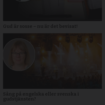
Gud är sosse – nu är det bevisat!
Sång på engelska eller svenska i
gudstjänsten?