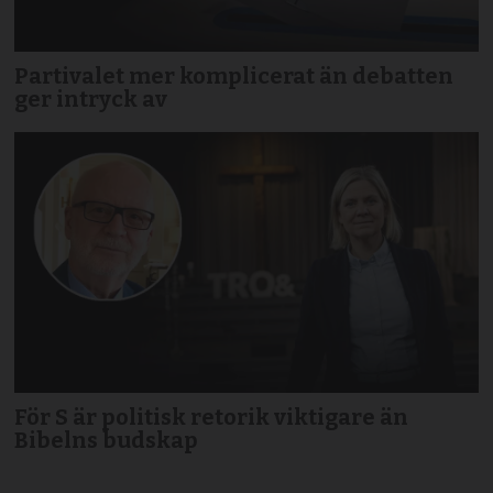
Partivalet mer komplicerat än debatten
ger intryck av
För S är politisk retorik viktigare än
Bibelns budskap