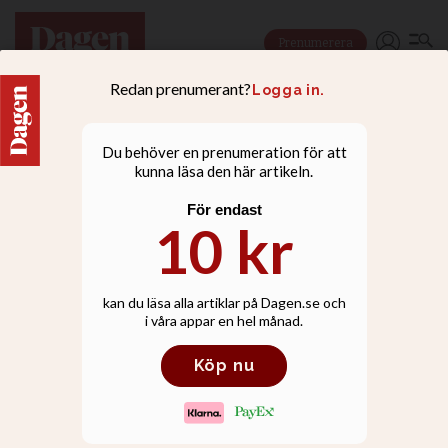
Prenumerera
DEBATT
Skam och makt är
problemen i