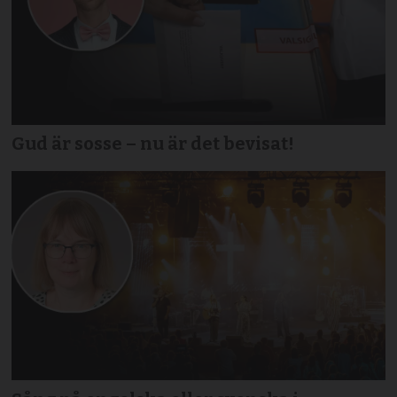
Gud är sosse – nu är det bevisat!