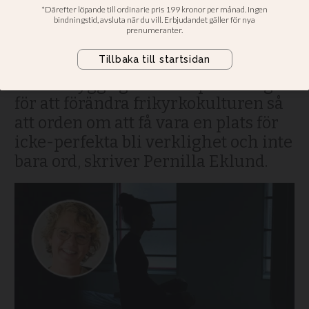
dysfunktionell
frikyrkokultur
Replik. Kanske kan stödgruppernas
sätt att bygga gemenskap visa vägen
för att förändra frikyrkokulturen så
att orden om att få vara en plats för
icke-perfekta bli verklighet och inte
bara ord, skriver Pernilla Eklund.