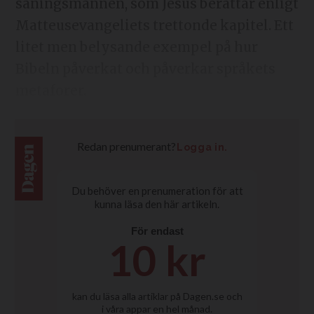
såningsmannen, som Jesus berättar enligt
Matteusevangeliets trettonde kapitel. Ett
litet men belysande exempel på hur
Bibeln påverkat och påverkar språkets
metaforer.