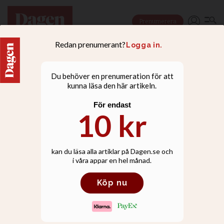
Prenumerera
DEBATT
Skolverket har strukit
Bibeln från skolans nya