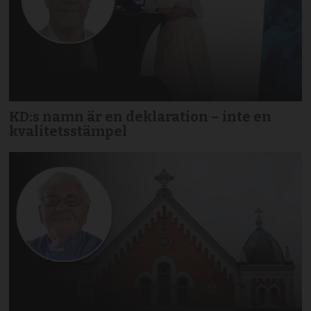
KD:s namn är en deklaration – inte en
kvalitetsstämpel