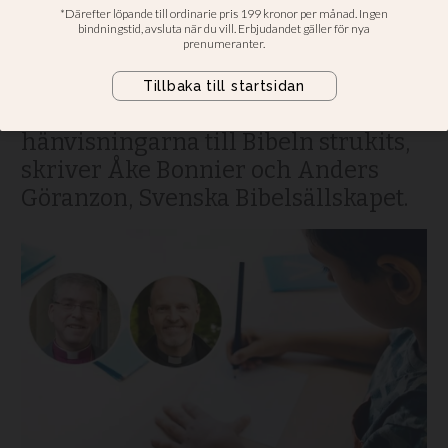
kursplan
I Skolverkets förslag till nya
kursplaner i religionskunskap,
historia och samhällskunskap har
hänvisningarna till Bibeln strukits,
skriver Åke Bonnier och Anders
Göranzon, Svenska Bibelsällskapet.