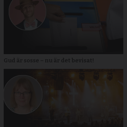
Gud är sosse – nu är det bevisat!