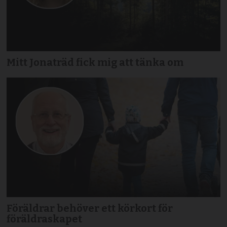
Mitt Jonaträd fick mig att tänka om
Föräldrar behöver ett körkort för
föräldraskapet