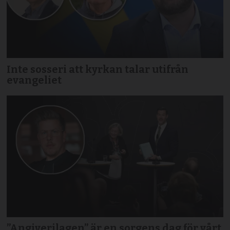
Inte sosseri att kyrkan talar utifrån
evangeliet
”Angiverilagen” är en sorgens dag för vårt