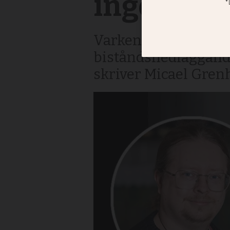
inget argu
Varken barmhärtighet
biståndsnedläggande
skriver Micael Grenh