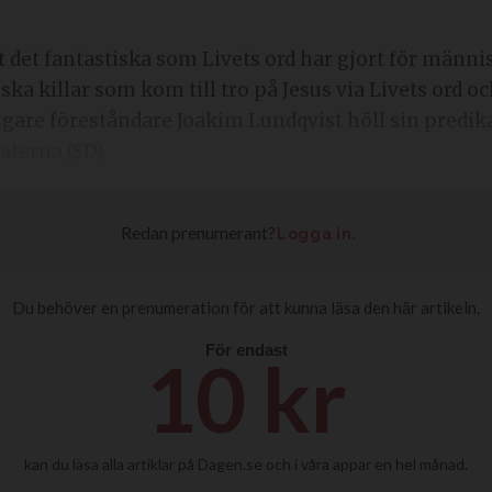
ka killar som kom till tro på Jesus via Livets ord o
igare föreståndare Joakim Lundqvist höll sin predik
aterna (SD).