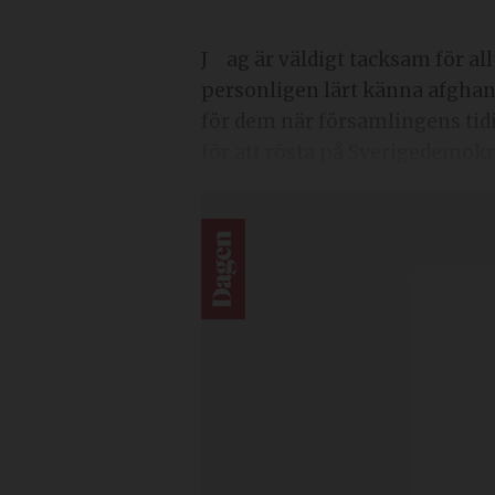
Jag är väldigt tacksam för allt det fantastiska som Livets ord har gjort för människor på flykt. Jag har
personligen lärt känna afghans
för dem när församlingens tid
för att rösta på Sverigedemokr