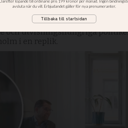
ment för att välj
 eller ansvar är förenligt med att
 och utvisningshungriga politike
olm i en replik.