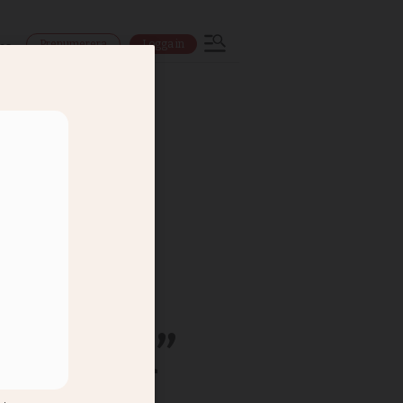
Prenumerera
Logga in
ns
tuation”