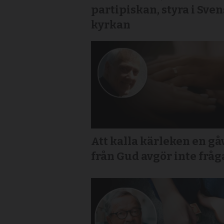
partipiskan, styra i Sve
kyrkan
Att kalla kärleken en gå
från Gud avgör inte frå