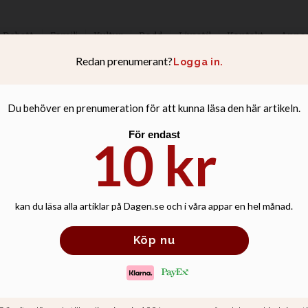
Debatt
Familj
Kultur
Podd
Livsstil
Kontakt
Anno
annan samhällssi