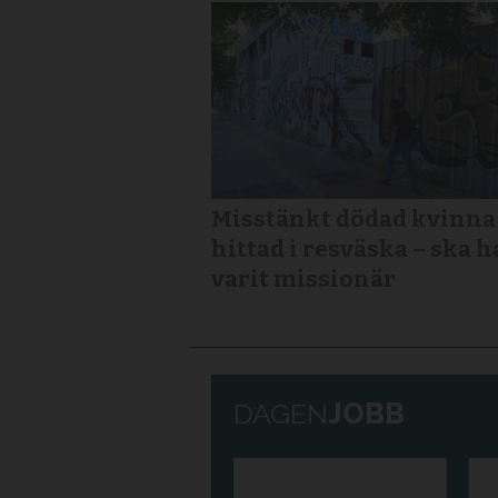
Misstänkt dödad kvinna
hittad i resväska – ska h
varit missionär