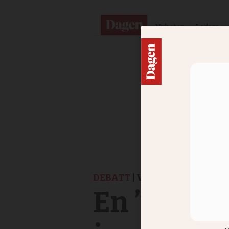
Nyheter
Ledare
DEBATT
| VALET 2026
En ”helt 