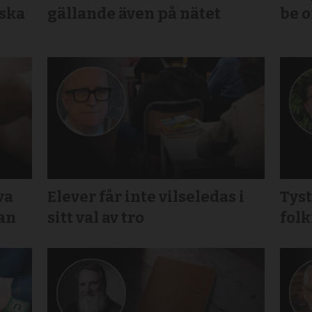
nska
gällande även på nätet
be 
va
Elever får inte vilseledas i
Tys
gan
sitt val av tro
folk