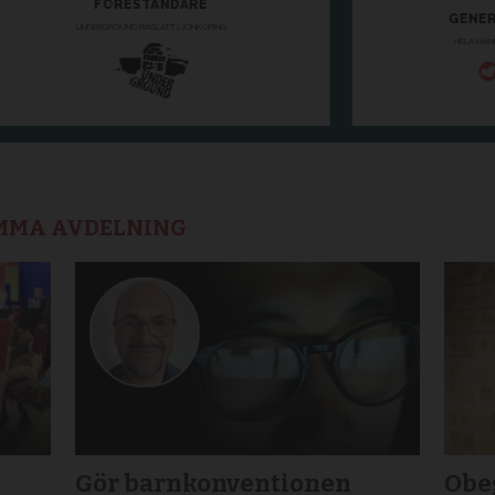
AMMA AVDELNING
Gör barnkonventionen
Obeg