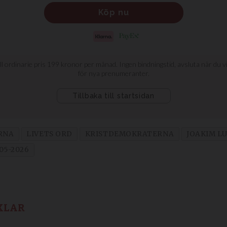
RNA
LIVETS ORD
KRISTDEMOKRATERNA
JOAKIM L
05-2026
KLAR