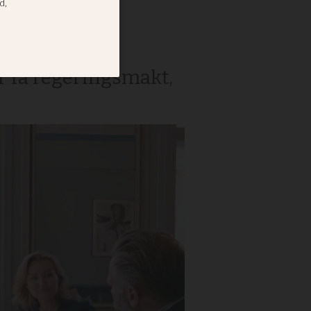
a Tidö
 låta SD:s
r få regeringsmakt,