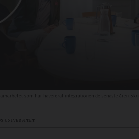
ösamarbetet som har havererat integrationen de senaste åren, skr
DS UNIVERSITET