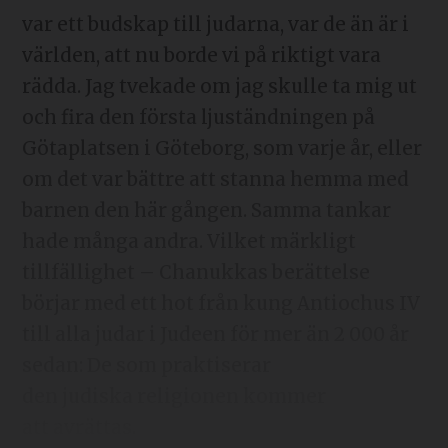
var ett budskap till judarna, var de än är i
världen, att nu borde vi på riktigt vara
rädda. Jag tvekade om jag skulle ta mig ut
och fira den första ljuständningen på
Götaplatsen i Göteborg, som varje år, eller
om det var bättre att stanna hemma med
barnen den här gången. Samma tankar
hade många andra. Vilket märkligt
tillfällighet – Chanukkas berättelse
börjar med ett hot från kung Antiochus IV
till alla judar i Judeen för mer än 2 000 år
sedan: De som praktiserar
den judiska religionen kommer
att avrättas.