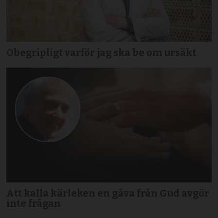
Obegripligt varför jag ska be om ursäkt
Att kalla kärleken en gåva från Gud avgör
inte frågan