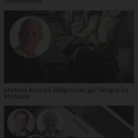
brottsoffren
Statens krav på fältpräster går längre än
kyrkans