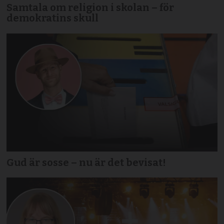
Samtala om religion i skolan – för
demokratins skull
Gud är sosse – nu är det bevisat!