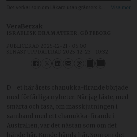
Det verkar som om Läkare utan gränsers kampanj riktar sig till en mycket specifik publik, en som förenas i sin kritik av Israel, skriver Vera Berzak. Bilden: Läkare utan gränsers reklamkampanj december 2025.
Vera
Berzak
ISRAELISK DRAMATIKER, GÖTEBORG
PUBLICERAD
2025-12-21 - 05:00
SENAST UPPDATERAD
2025-12-23 - 10:32
Det här årets chanukka-firande började
med förfärliga nyheter. När jag läste, med
smärta och fasa, om masskjutningen i
samband med ett chanukka-firande i
Australien, var det nästan som om det
hände här. Kunde hända här. Som om det