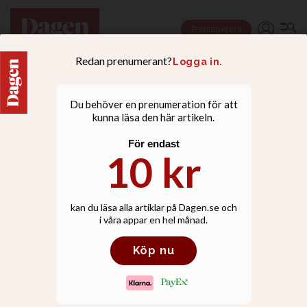
Prenumerera
DEBATT
| ANTISEMITISM
Kanske finns det
tusentals ursäkter för