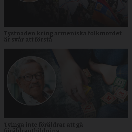
Tystnaden kring armeniska folkmordet
är svår att förstå
Tvinga inte föräldrar att gå
föräldrautbildning