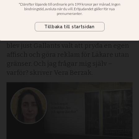
Läkare utan gränsers
kampanj?
Tänk att av tusentals olika möjliga citat
blev just Gallants valt att pryda en egen
affisch och göra reklam för Läkare utan
gränser. Och jag frågar mig själv –
varför? skriver Vera Berzak.