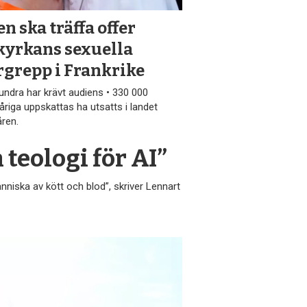
n ska träffa offer
 kyrkans sexuella
rgrepp i Frankrike
hundra har krävt audiens • 330 000
åriga uppskattas ha utsatts i landet
åren.
 teologi för AI”
nniska av kött och blod”, skriver Lennart