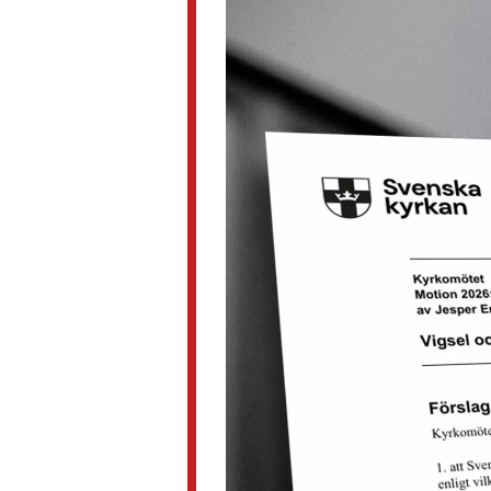
nyheter,
debatt,
kultur