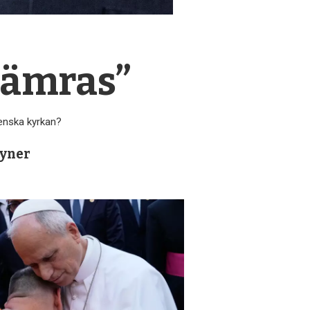
rsämras”
venska kyrkan?
syner