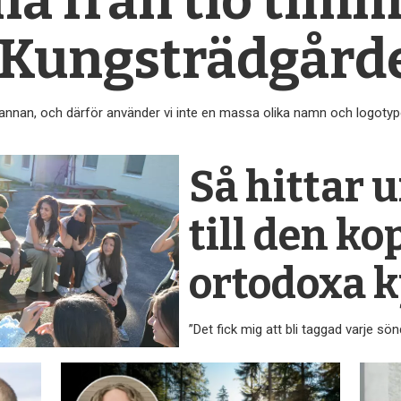
na från tio tim
i Kungsträdgård
n annan, och därför använder vi inte en massa olika namn och logotyp
Så hittar
till den
kop
ortodoxa 
”Det fick mig att bli taggad varje sö