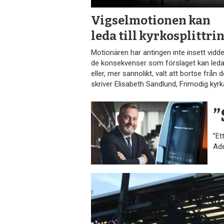
Vigselmotionen kan
leda till kyrko­splittri
Motionären har antingen inte insett vidd
de konsekvenser som förslaget kan leda t
eller, mer sannolikt, valt att bortse från 
skriver Elisabeth Sandlund, Frimodig kyrk
”
”Et
Ade