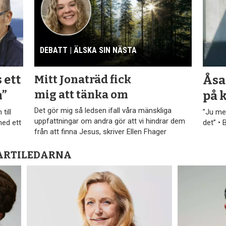
DEBATT | ÄLSKA SIN NÄSTA
Mitt Jonaträd fick
 ett
Åsa
mig att tänka om
n”
på 
Det gör mig så ledsen ifall våra mänskliga
till
”Ju mer
uppfattningar om andra gör att vi hindrar dem
med ett
det” • 
från att finna Jesus, skriver Ellen Fhager
PARTILEDARNA