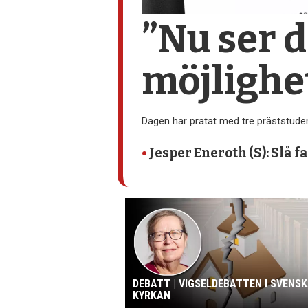
”Nu ser d
möjlighet
Dagen har pratat med tre präststuden
•
Jesper Eneroth (S): Slå 
DEBATT | VIGSELDEBATTEN I SVENS
KYRKAN