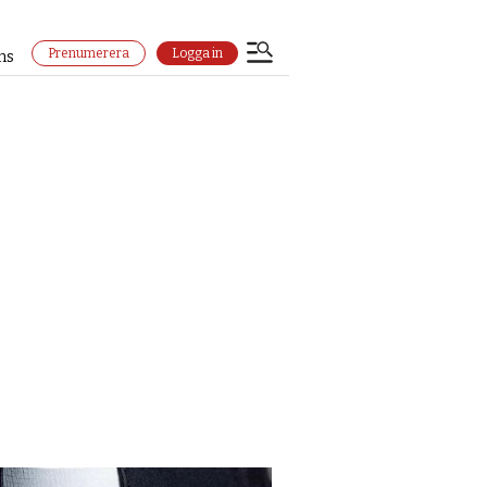
Prenumerera
Logga in
ns