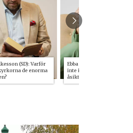
kesson (SD): Varför
Ebba Busch (KD): Kyrkan är
 kyrkorna de enorma
inte immun mot
en?
åsiktskorridorer