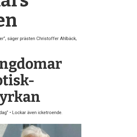
mars
en
er”, säger prästen Christoffer Ahlbäck,
 ungdomar
tisk-
kyrkan
ndag” • Lockar även icketroende.