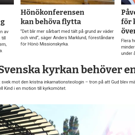
Hönökonferensen
Påve
kan behöva flytta
för
ng
öve
”Det blir mer sårbart med tält på grund av väder
en av
och vind”, säger Anders Marklund, föreståndare
ill
Flera 
för Hönö Missionskyrka.
dem,
minder
a.
under 
Svenska kyrkan behöver
en
t svek mot den kristna inkarnationsteologin – tron på att Gud blev mä
ll Kind i en motion till kyrkomötet.