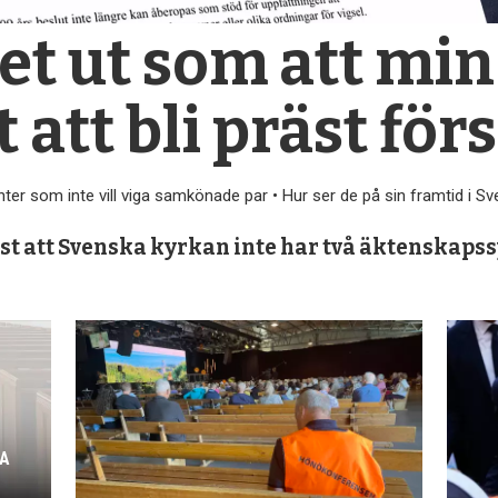
et ut som att min
 att bli präst fö
ter som inte vill viga samkönade par • Hur ser de på sin framtid i S
fast att Svenska kyrkan inte har två äktenskaps
KA