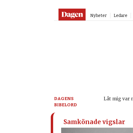
Nyheter
Ledare
Dagen:
en
tidning
på
kristen
DAGENS
Låt mig var m
BIBELORD
grund
Samkönade vigslar
–