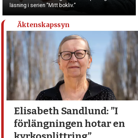
läsning i serien ”Mitt bokliv.”
Äktenskapssyn
Elisabeth Sandlund:
”I
förlängningen hotar en
kyrkosplittring”