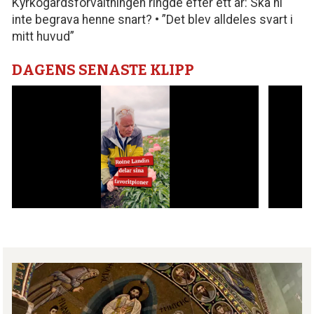
Kyrkogårdsförvaltningen ringde efter ett år: Ska ni
inte begrava henne snart? • ”Det blev alldeles svart i
mitt huvud”
DAGENS SENASTE KLIPP