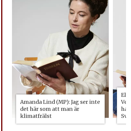
Eli
Amanda Lind (MP): Jag ser inte
Vet
det här som att man är
ha 
klimatfrälst
Sve