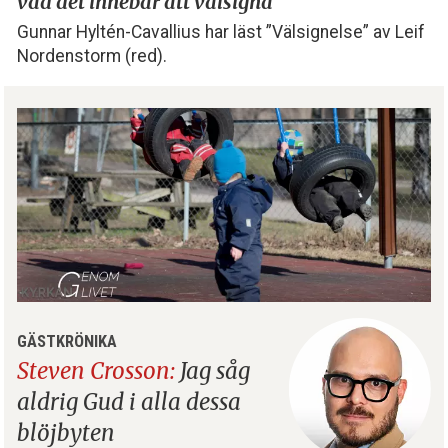
vad det innebär att välsigna
Gunnar Hyltén-Cavallius har läst ”Välsignelse” av Leif
Nordenstorm (red).
GÄSTKRÖNIKA
Steven Crosson:
Jag såg
aldrig Gud i alla dessa
blöjbyten