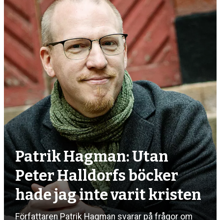
debatt,
kultur
Patrik Hagman: Utan
Peter Halldorfs böcker
hade jag inte varit kristen
Författaren Patrik Hagman svarar på frågor om