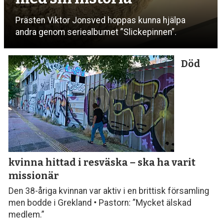
Prästen Viktor Jonsved hoppas kunna hjälpa
andra genom seriealbumet ”Slickepinnen”.
Död
kvinna hittad i resväska
– ska ha varit
missionär
Den 38-åriga kvinnan var aktiv i en brittisk församling
men bodde i Grekland • Pastorn: ”Mycket älskad
medlem.”