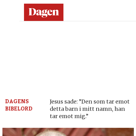
Dagen:
en
tidning
på
kristen
grund
DAGENS
Jesus sade: ”Den som tar emot
BIBELORD
detta barn i mitt namn, han
–
tar emot mig.”
nyheter,