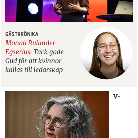
GÄSTKRÖNIKA
Monali Rulander
Egserius:
Tack gode
Gud för att kvinnor
kallas till ledarskap
V-