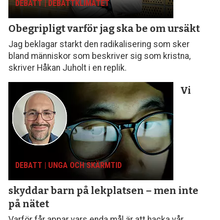
DEBATT | DEBATTKLIMATET
Obegripligt varför
jag ska be om ursäkt
Jag beklagar starkt den radikalisering som sker
bland människor som beskriver sig som kristna,
skriver Håkan Juholt i en replik.
Vi
DEBATT | UNGA OCH SKÄRMTID
skyddar barn på lekplatsen – men inte
på nätet
Varför får appar vars enda mål är att hacka vår