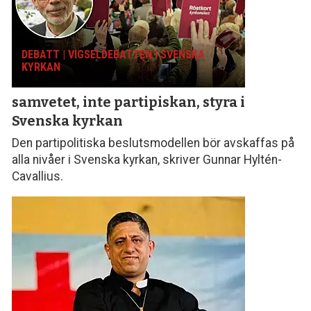
DEBATT | VIGSELDEBATTEN I SVENSKA
KYRKAN
samvetet, inte parti­piskan, styra i
Svenska kyrkan
Den partipolitiska beslutsmodellen bör avskaffas på
alla nivåer i Svenska kyrkan, skriver Gunnar Hyltén-
Cavallius.