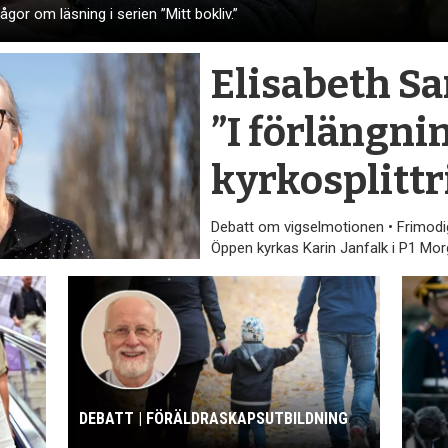
gor om läsning i serien ”Mitt bokliv.”
Elisabeth S
”I förlängni
kyrkosplittr
Debatt om vigselmotionen • Frimodi
Öppen kyrkas Karin Janfalk i P1 Mor
DEBATT | FÖRÄLDRASKAPS­UTBILDNING