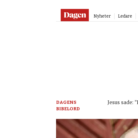
Nyheter
Ledare
Dagen:
en
tidning
på
kristen
DAGENS
Jesus sade: 
BIBELORD
grund
–