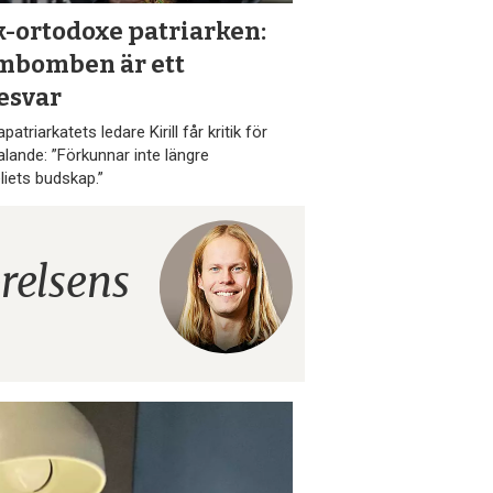
k-ortodoxe patriarken:
mbomben är ett
esvar
atriarkatets ledare Kirill får kritik för
talande: ”Förkunnar inte längre
liets budskap.”
relsens