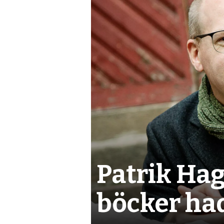
nyheter,
debatt,
kultur
Patrik Hag
böcker had