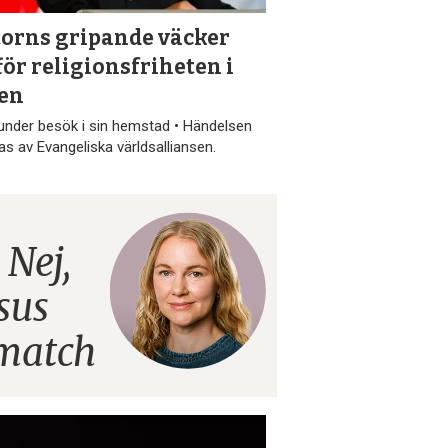
torns gripande väcker
för religionsfriheten i
ien
under besök i sin hemstad • Händelsen
ras av Evangeliska världsalliansen.
:
Nej,
esus
smatch