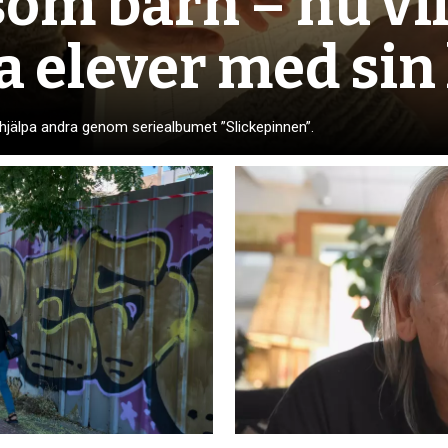
om barn – nu vil
a elever med sin
jälpa andra genom seriealbumet ”Slickepinnen”.