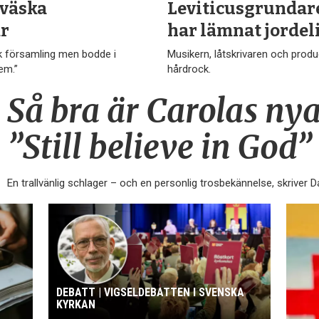
sväska
Leviticusgrundare
är
har lämnat jordel
isk församling men bodde i
Musikern, låtskrivaren och produ
em.”
hårdrock.
Så bra är Carolas nya
”Still believe in God”
En trallvänlig schlager – och en personlig trosbekännelse, skriver 
DEBATT | VIGSELDEBATTEN I SVENSKA
KYRKAN