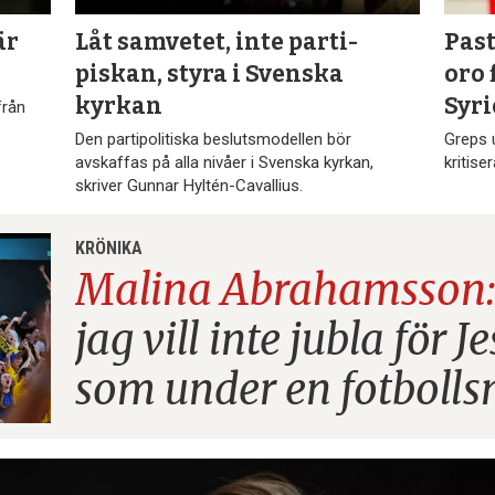
är
Låt samvetet, inte parti­
Pas
piskan, styra i Svenska
oro 
kyrkan
Syr
från
Den partipolitiska beslutsmodellen bör
Greps 
avskaffas på alla nivåer i Svenska kyrkan,
kritise
skriver Gunnar Hyltén-Cavallius.
KRÖNIKA
Malina Abrahamsson
jag vill inte jubla för J
som under en fotboll