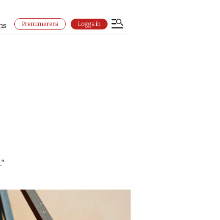
Prenumerera
Logga in
ns
.”