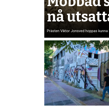
Mobbad s
nå utsatt
Prästen Viktor Jonsved hoppas kunna h