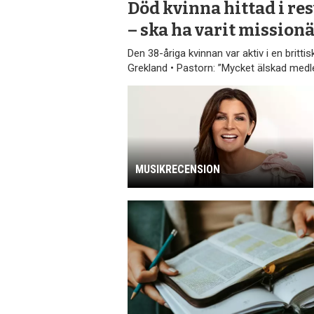
Död kvinna hittad i re
– ska ha varit mission
Den 38-åriga kvinnan var aktiv i en britt
Grekland • Pastorn: ”Mycket älskad medl
MUSIKRECENSION