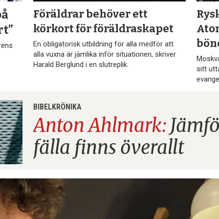
Föräldrar behöver ett
Rys
på
körkort för föräldraskapet
Ato
rt”
bön
En obligatorisk utbildning för alla medför att
arens
alla vuxna är jämlika inför situationen, skriver
Moskvap
Harald Berglund i en slutreplik.
sitt ut
evange
BIBELKRÖNIKA
Anton Ahlmark:
Jämfö
fälla
finns överallt