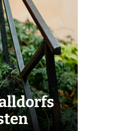
alldorfs
isten