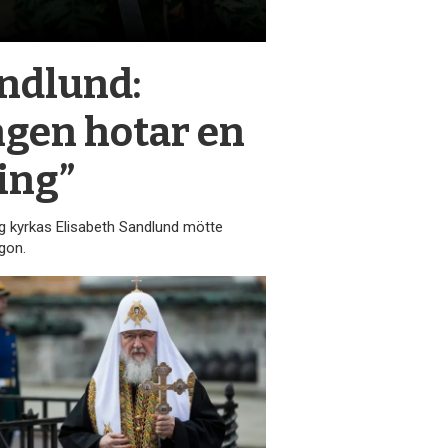
andlund:
ngen hotar en
ing”
g kyrkas Elisabeth Sandlund mötte
gon.