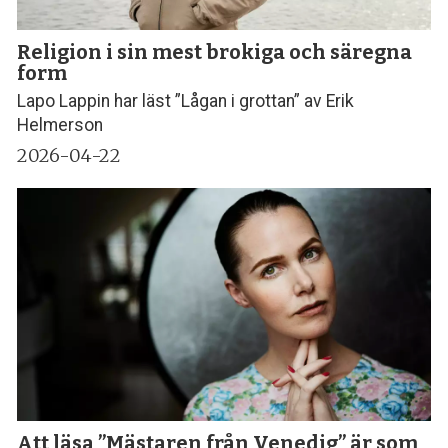
Religion i sin mest brokiga och säregna
form
Lapo Lappin har läst ”Lågan i grottan” av Erik
Helmerson
2026-04-22
Att läsa ”Mästaren från Venedig” är som