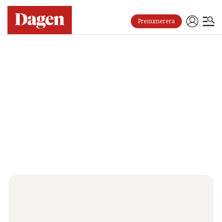
Prenumerera
Tore
Samuelsson
-
Dagen