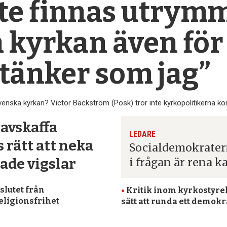
te finnas utrym
a kyrkan även fö
 tänker som jag”
venska kyrkan? Victor Backström (Posk) tror inte kyrkopolitikerna k
S avskaffa
LEDARE
 rätt att neka
Socialdemokrater
i frågan är rena k
de vigslar
slutet från
•
Kritik inom kyrko­styre
eligionsfrihet
sätt att runda ett demokr