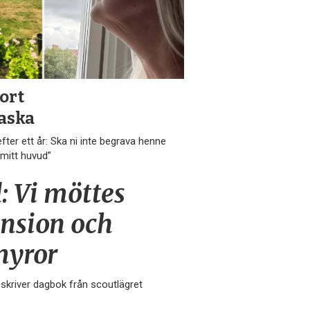
ort
aska
fter ett år: Ska ni inte begrava henne
i mitt huvud”
: Vi möttes
ansion och
myror
kriver dagbok från scoutlägret