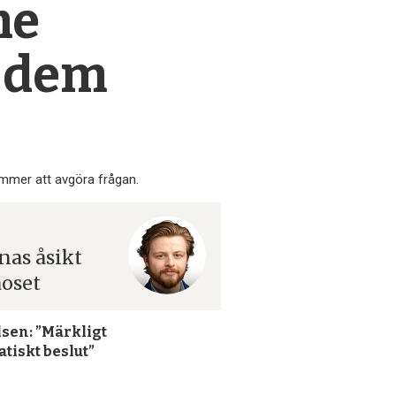
me
r dem
ommer att avgöra frågan.
nas åsikt
aoset
lsen: ”Märkligt
atiskt beslut”