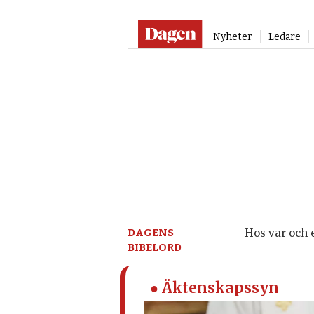
Nyheter
Ledare
Dagen:
en
tidning
på
kristen
DAGENS
Hos var och e
BIBELORD
grund
● Äktenskapssyn
–