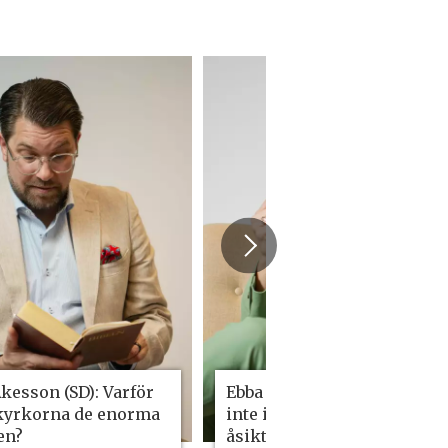
kesson (SD): Varför
Ebba Busch (KD): Kyrkan är
 kyrkorna de enorma
inte immun mot
en?
åsiktskorridorer