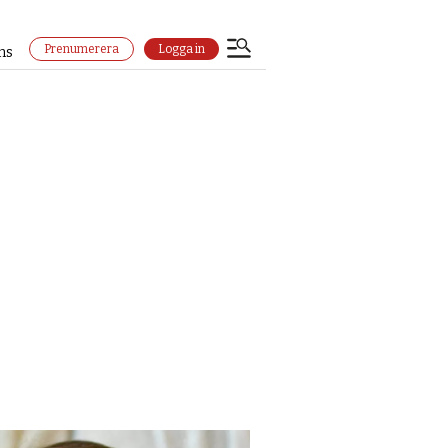
Prenumerera
Logga in
ns