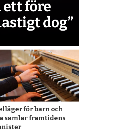
 ett före
hastigt dog”
lläger för barn och
a samlar framtidens
anister