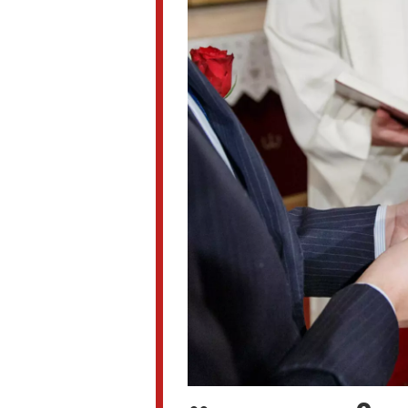
nyheter,
debatt,
kultur