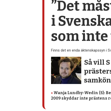
”Det mås
i Svensk
som inte
Finns det en enda äktenskapssyn i S
Så vill 
prästers
samköna
•
Wanja Lundby-Wedin (S): Be
2009 skyddar inte prästens r