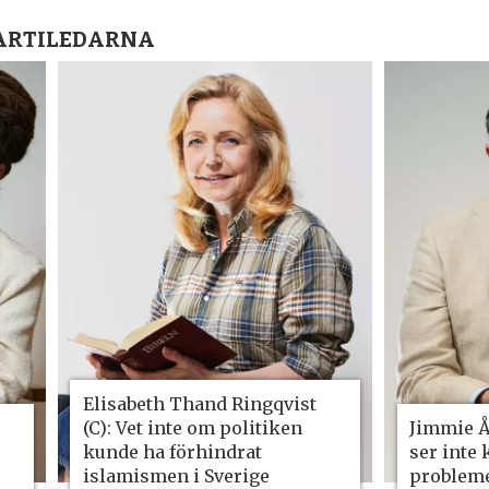
PARTILEDARNA
Elisabeth Thand Ring­qvist
(C): Vet inte om politiken
Jimmie Å
kunde ha förhindrat
ser inte
islamismen i Sverige
problem