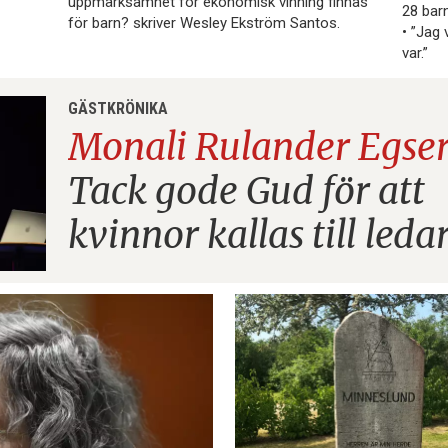
uppmärksamhet för ekonomisk vinning finnas
28 bar
för barn? skriver Wesley Ekström Santos.
• ”Jag 
var.”
GÄSTKRÖNIKA
Monali Rulander Egser
Tack gode Gud för att
kvinnor kallas till led