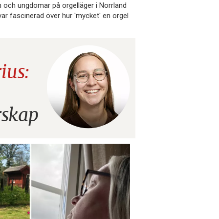
n och ungdomar på orgelläger i Norrland
var fascinerad över hur 'mycket' en orgel
ius:
arskap