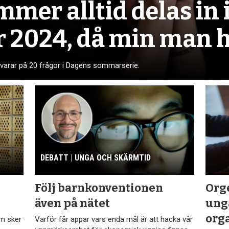
mmer alltid delas in i
er 2024, då min man 
varar på 20 frågor i Dagens sommarserie.
DEBATT | UNGA OCH SKÄRMTID
Följ barn­konventionen
Orge
även på nätet
ung
org
om sker
Varför får appar vars enda mål är att hacka vår