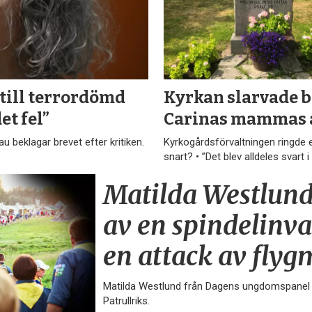
till terror­dömd
Kyrkan slarvade b
et fel”
Carinas mammas 
 beklagar brevet efter kritiken.
Kyrkogårdsförvaltningen ringde e
snart? • ”Det blev alldeles svart 
Matilda Westlund
av en spindel­­inv
en attack av flyg
Matilda Westlund från Dagens ungdomspanel s
Patrullriks.