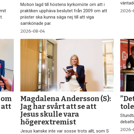
väntad
Motion lagd till höstens kyrkomöte om att i
mmit
praktiken upphäva beslutet från 2009 om att
2026-
t.
präster ska kunna säga nej till att viga
samkönade par.
2026-08-04
 om
Magdalena Andersson (S):
”De
 att
Jag har svårt att se att
tol
Jesus skulle vara
Stundt
högerextremist
debatt
2026-
Jesus kanske inte var sosse trots allt, som S