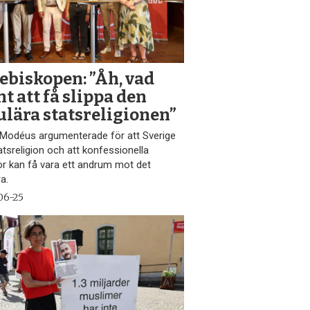
ebiskopen: ”Åh, vad
t att få slippa den
ulära statsreligionen”
 Modéus argumenterade för att Sverige
atsreligion och att konfessionella
lor kan få vara ett andrum mot det
a.
06-25