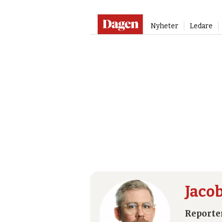
Nyheter
Ledare
Jacob
Zetterman
-
Dagen
Jaco
Reporte