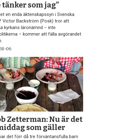
e tänker som jag”
det en enda äktenskapssyn i Svenska
? Victor Backström (Posk) tror att
a kyrkans läronämnd – inte
olitikerna – kommer att fälla avgörandet
n.
08-06
ob Zetterman: Nu är det
 middag som gäller
ar det förr då tre förväntansfulla barn