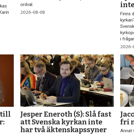
int
ordval.
rkas
Karin
2026-08-08
Finns 
kyrkan
Svensk
kyrkop
i fråga
2026-
till
Jesper Eneroth (S): Slå fast
Jac
r:
att Svenska kyrkan inte
fri
har två äktenskapssyner
Annat v