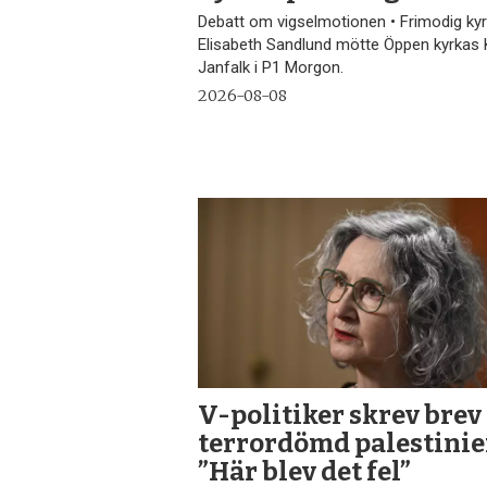
Debatt om vigselmotionen • Frimodig ky
Elisabeth Sandlund mötte Öppen kyrkas 
Janfalk i P1 Morgon.
2026-08-08
V-politiker skrev brev 
terror­dömd palestinie
”Här blev det fel”