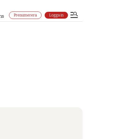
Prenumerera
Logga in
ns