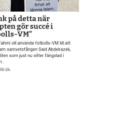
nk på detta när
pten gör succé i
bolls-VM”
ahmi vill använda fotbolls-VM till att
fram samvetsfången Said Abdelrazek,
iten som just nu sitter fängslad i
n .
06-24