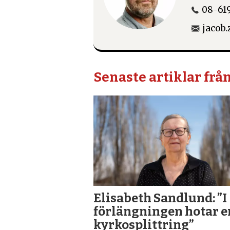
08-619
jacob
Senaste artiklar frå
Elisabeth Sandlund: ”I
förlängningen hotar e
kyrkosplittring”