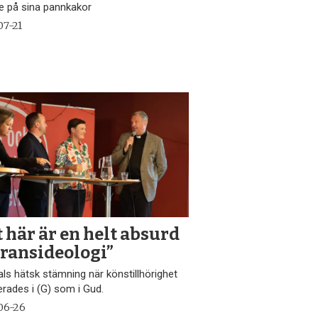
e på sina pannkakor
07-21
t här är en helt absurd
eransideologi”
als hätsk stämning när könstillhörighet
erades i (G) som i Gud.
06-26