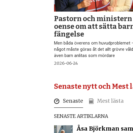
Pastorn och ministern
oense om att sätta barn
fängelse
Men båda överens om huvudproblemet 
något måste göras åt det allt grövre vål
även barn anlitas som mördare
2026-06-24
Senaste nytt och Mest 
Senaste
Mest lästa
SENASTE ARTIKLARNA
Åsa Björkman sam