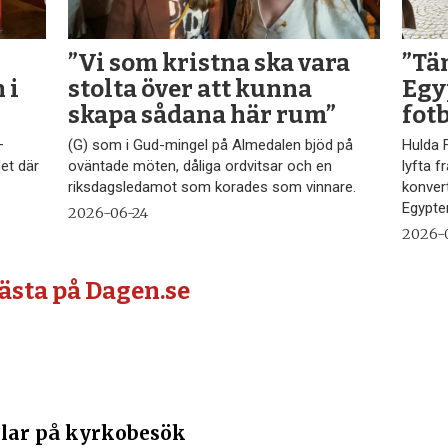
”Vi som kristna ska vara
”Tä
 i
stolta över att kunna
Egy
skapa sådana här rum”
fot
–
(G) som i Gud-mingel på Almedalen bjöd på
Hulda F
det där
oväntade möten, dåliga ordvitsar och en
lyfta 
riksdagsledamot som korades som vinnare.
konvert
Egypte
2026-06-24
2026-
lästa på Dagen.se
lar på kyrkobesök