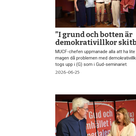
”I grund och botten är
demokrativillkor skit
MUCF-chefen uppmanade alla att ha lite i
magen då problemen med demokrativill
togs upp i (G) som i Gud-seminariet.
2026-06-25