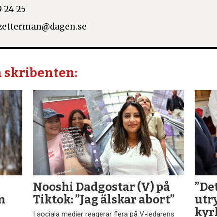
 24 25
.zetterman@dagen.se
n skribenten:
Nooshi Dadgostar (V) på
”De
n
Tiktok: ”Jag älskar abort”
utr
kyr
I sociala medier reagerar flera på V-ledarens