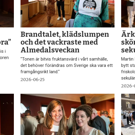
Brandtalet, klädslumpen
Ärk
bra”
och det vackraste med
skön
Almedalsveckan
sek
s i
koren
"Tonen är bitvis fruktansvärd i vårt samhälle,
Martin
det behöver förändras om Sverige ska vara ett
bytt st
framgångsrikt land."
frisko
sekulär
2026-06-25
2026-