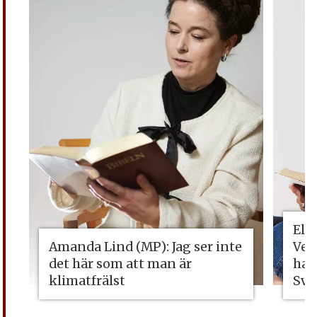
Eli
Amanda Lind (MP): Jag ser inte
Vet
det här som att man är
ha 
klimatfrälst
Sve