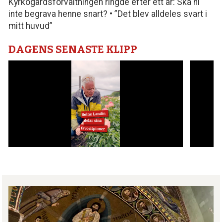
Kyrkogårdsförvaltningen ringde efter ett år: Ska ni
inte begrava henne snart? • ”Det blev alldeles svart i
mitt huvud”
DAGENS SENASTE KLIPP