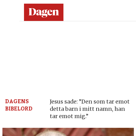
Dagen:
en
tidning
på
kristen
grund
DAGENS
Jesus sade: ”Den som tar emot
BIBELORD
detta barn i mitt namn, han
–
tar emot mig.”
nyheter,