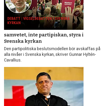
DEBATT | VIGSELDEBATTEN I SVENSKA
KYRKAN
samvetet, inte parti­piskan, styra i
Svenska kyrkan
Den partipolitiska beslutsmodellen bör avskaffas på
alla nivåer i Svenska kyrkan, skriver Gunnar Hyltén-
Cavallius.