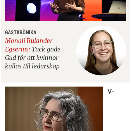
GÄSTKRÖNIKA
Monali Rulander
Egserius:
Tack gode
Gud för att kvinnor
kallas till ledarskap
V-