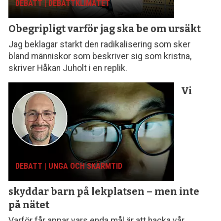
DEBATT | DEBATTKLIMATET
Obegripligt varför
jag ska be om ursäkt
Jag beklagar starkt den radikalisering som sker
bland människor som beskriver sig som kristna,
skriver Håkan Juholt i en replik.
Vi
DEBATT | UNGA OCH SKÄRMTID
skyddar barn på lekplatsen – men inte
på nätet
Varför får appar vars enda mål är att hacka vår