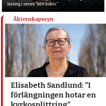
läsning i serien ”Mitt bokliv.”
Äktenskapssyn
Elisabeth Sandlund:
”I
förlängningen hotar en
kyrkosplittring”