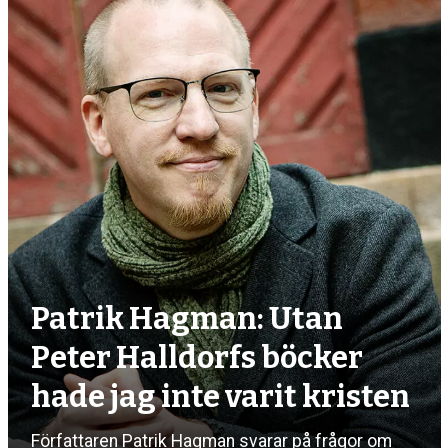
debatt,
kultur
Patrik Hagman: Utan
Peter Halldorfs böcker
hade jag inte varit kristen
Författaren Patrik Hagman svarar på frågor om