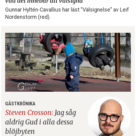
vad det innebär att välsigna
Gunnar Hyltén-Cavallius har läst ”Välsignelse” av Leif
Nordenstorm (red).
GÄSTKRÖNIKA
Steven Crosson:
Jag såg
aldrig Gud i alla dessa
blöjbyten