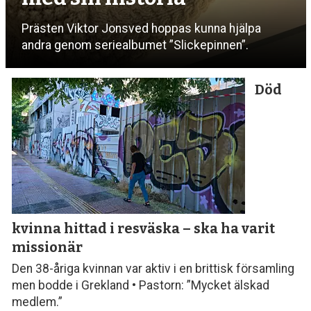
Prästen Viktor Jonsved hoppas kunna hjälpa
andra genom seriealbumet ”Slickepinnen”.
Död
kvinna hittad i resväska
– ska ha varit
missionär
Den 38-åriga kvinnan var aktiv i en brittisk församling
men bodde i Grekland • Pastorn: ”Mycket älskad
medlem.”