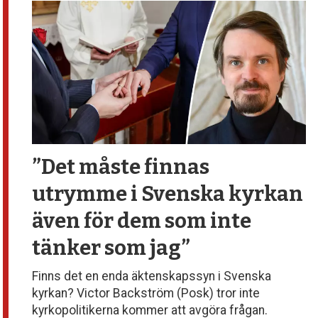
debatt,
kultur
”Det måste finnas
utrymme
i Svenska kyrkan
även för dem
som inte
tänker som jag”
Finns det en enda äktenskapssyn i Svenska
kyrkan? Victor Backström (Posk) tror inte
kyrkopolitikerna kommer att avgöra frågan.