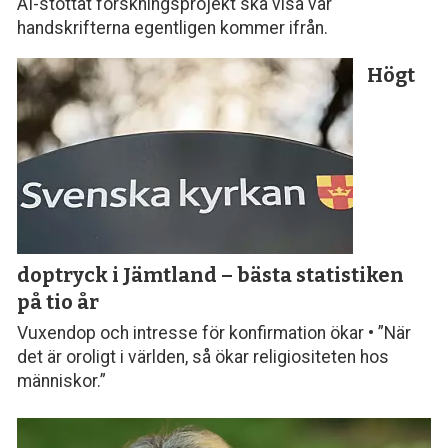
AI-stöttat forskningsprojekt ska visa var
handskrifterna egentligen kommer ifrån.
Högt
doptryck i Jämtland – bästa statistiken
på tio år
Vuxendop och intresse för konfirmation ökar • ”När
det är oroligt i världen, så ökar religiositeten hos
människor.”