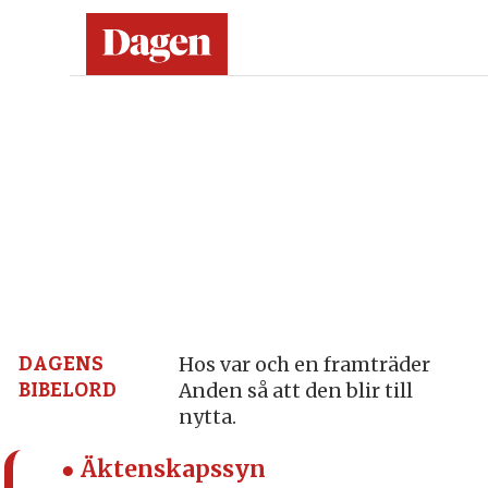
Dagen:
en
tidning
på
kristen
grund
DAGENS
Hos var och en framträder
BIBELORD
Anden så att den blir till
–
nytta.
nyheter,
● Äktenskapssyn