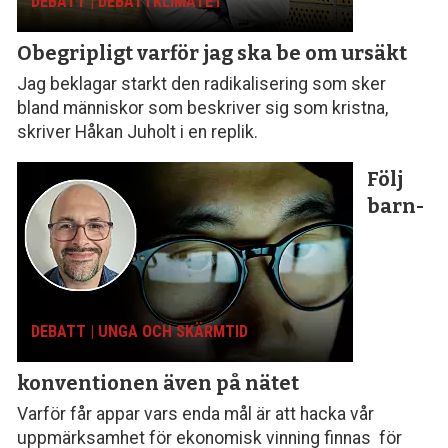
DEBATT | DEBATTKLIMATET
Obegripligt varför
jag ska be om ursäkt
Jag beklagar starkt den radikalisering som sker
bland människor som beskriver sig som kristna,
skriver Håkan Juholt i en replik.
Följ
barn­
DEBATT | UNGA OCH SKÄRMTID
konventionen
även på nätet
Varför får appar vars enda mål är att hacka vår
uppmärksamhet för ekonomisk vinning finnas för