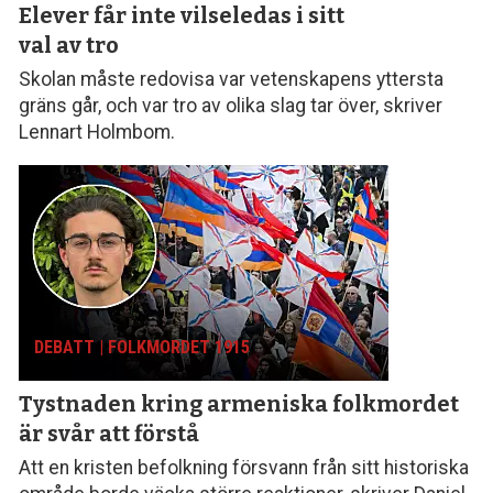
Elever får inte vilseledas
i sitt
val av tro
Skolan måste redovisa var vetenskapens yttersta
gräns går, och var tro av olika slag tar över, skriver
Lennart Holmbom.
DEBATT | FOLKMORDET 1915
Tystnaden kring armeniska folk­mordet
är svår att förstå
Att en kristen befolkning försvann från sitt histo­riska