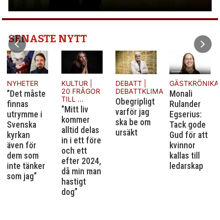
SENASTE NYTT
BIBELORDET
Hos var
och en
KULTUR |
DEBATT |
GÄSTKRÖNIKA
framträder
20 FRÅGOR
DEBATTKLIMATET
Monali
Anden så
TILL …
Obegripligt
Rulander
att den blir
”Mitt liv
varför jag
Egserius:
till nytta.
kommer
ska be om
Tack gode
alltid delas
ursäkt
Gud för att
in i ett före
kvinnor
och ett
kallas till
efter 2024,
ledarskap
då min man
hastigt
dog”