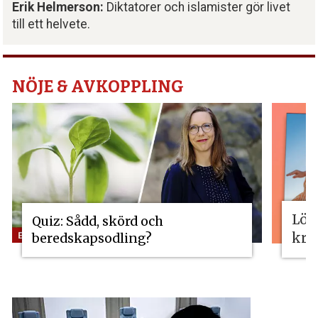
Erik Helmerson:
Diktatorer och islamister gör livet
till ett helvete.
NÖJE & AVKOPPLING
Lös
Quiz: Sådd, skörd och
kri
beredskapsodling?