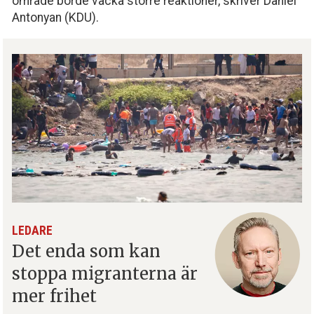
område borde väcka större reaktioner, skriver Daniel
Antonyan (KDU).
LEDARE
Det enda som kan
stoppa migranterna är
mer frihet