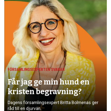
FÖRSAMLINGSEXPERTEN SVARAR
Får jag ge min hund
en
kristen begravning?
Dagens församlings­expert Britta Bolmenäs ger
råd till en djurvän.