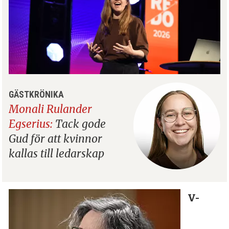
GÄSTKRÖNIKA
Monali Rulander
Egserius:
Tack gode
Gud för att kvinnor
kallas till ledarskap
V-