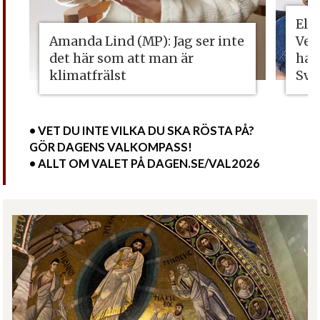
Eli
Amanda Lind (MP): Jag ser inte
Vet
det här som att man är
ha 
klimatfrälst
Sve
• VET DU INTE VILKA DU SKA RÖSTA PÅ?
GÖR DAGENS VALKOMPASS!
• ALLT OM VALET PÅ DAGEN.SE/VAL2026