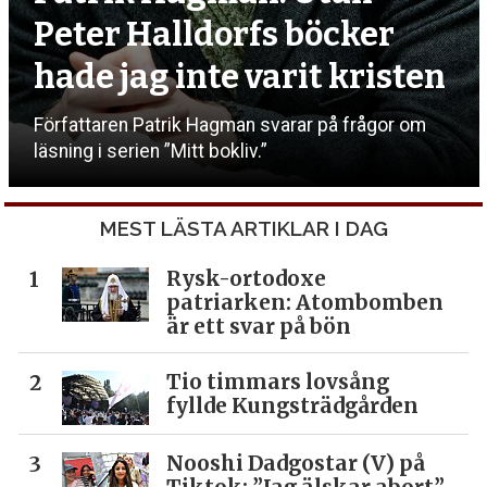
Peter Halldorfs böcker
hade jag inte varit kristen
Författaren Patrik Hagman svarar på frågor om
läsning i serien ”Mitt bokliv.”
MEST LÄSTA ARTIKLAR I DAG
Rysk-ortodoxe
patriarken: Atombomben
är ett svar på bön
Tio timmars lovsång
fyllde Kungsträdgården
Nooshi Dadgostar (V) på