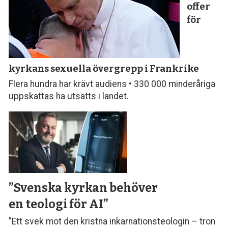
offer
för
kyrkans sexuella övergrepp i Frankrike
Flera hundra har krävt audiens • 330 000 minderåriga
uppskattas ha utsatts i landet.
”Svenska kyrkan behöver
en teologi för AI”
”Ett svek mot den kristna inkarnationsteologin – tron