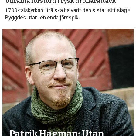
Ukraina förstörd
i rysk drönarattack
1700-talskyrkan i trä ska ha varit den sista i sitt slag •
Byggdes utan. en enda järnspik.
Patrik Hagman: Utan