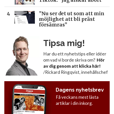
Tiktok: ”Jag älskar abort”
”Nu ser det ut som att min
möjlighet att bli präst
försämras”
Tipsa mig!
Har du ett nyhetstips eller idéer
om vad vi borde skriva om?
Hör
av dig genom att klicka här!
/Rickard Ringqvist, innehållschef
Dagens nyhetsbrev
Få veckans mest lästa
artiklar i din inkorg.