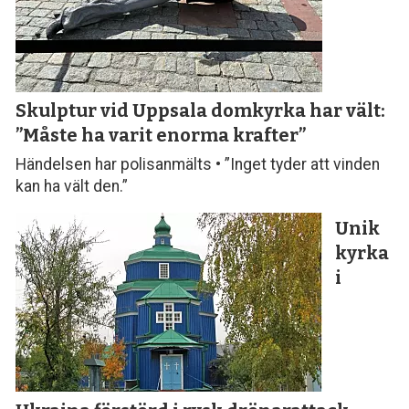
Skulptur vid Uppsala domkyrka har
vält:
”Måste ha varit enorma krafter”
Händelsen har polisanmälts • ”Inget tyder att vinden
kan ha vält den.”
Unik
kyrka
i