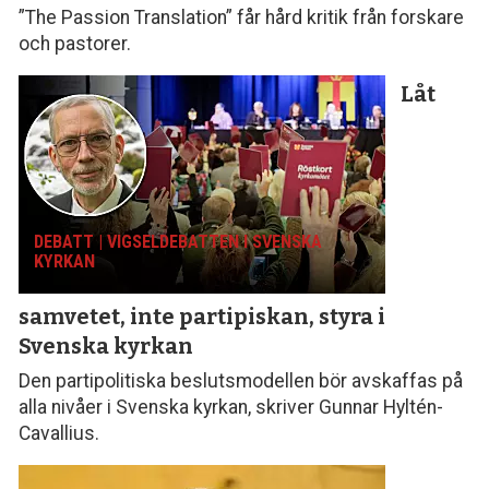
”The Passion Translation” får hård kritik från forskare
och pastorer.
Låt
DEBATT | VIGSELDEBATTEN I SVENSKA
KYRKAN
samvetet, inte parti­piskan, styra i
Svenska kyrkan
Den partipolitiska beslutsmodellen bör avskaffas på
alla nivåer i Svenska kyrkan, skriver Gunnar Hyltén-
Cavallius.