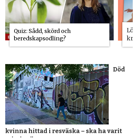
Lös
Quiz: Sådd, skörd och
kri
beredskapsodling?
Död
kvinna hittad i resväska
– ska ha varit