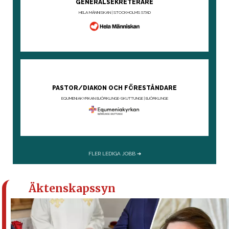
Äktenskapssyn