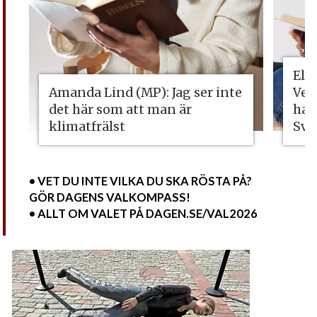
Eli
Amanda Lind (MP): Jag ser inte
Vet
det här som att man är
ha 
klimatfrälst
Sve
• VET DU INTE VILKA DU SKA RÖSTA PÅ?
GÖR DAGENS VALKOMPASS!
• ALLT OM VALET PÅ DAGEN.SE/VAL2026