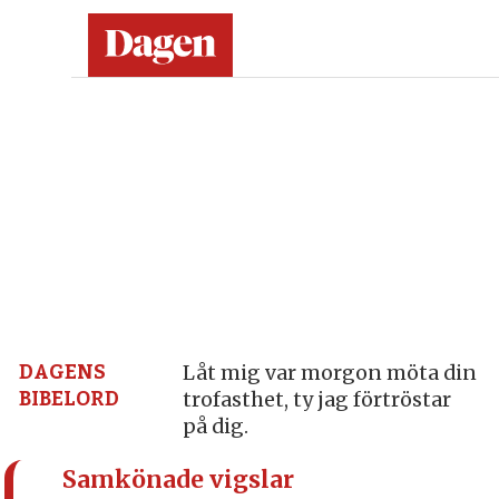
Dagen:
en
tidning
på
kristen
grund
DAGENS
Låt mig var morgon möta din
BIBELORD
trofasthet, ty jag förtröstar
–
på dig.
nyheter,
Samkönade vigslar