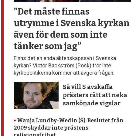
”Det måste finnas
utrymme
i Svenska kyrkan
även för dem
som inte
tänker som jag”
Finns det en enda äktenskapssyn i Svenska
kyrkan? Victor Backström (Posk) tror inte
kyrkopolitikerna kommer att avgöra frågan.
Så vill S avskaffa
prästers rätt att neka
samkönade vigslar
•
Wanja Lundby-Wedin (S): Beslutet från
2009 skyddar inte prästens
religionsfrihet