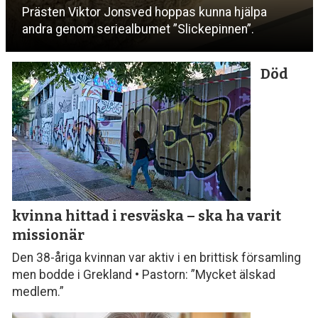
Prästen Viktor Jonsved hoppas kunna hjälpa
andra genom seriealbumet ”Slickepinnen”.
Död
kvinna hittad i resväska
– ska ha varit
missionär
Den 38-åriga kvinnan var aktiv i en brittisk församling
men bodde i Grekland • Pastorn: ”Mycket älskad
medlem.”