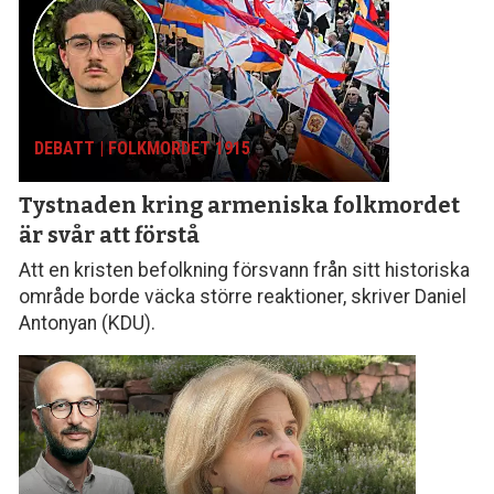
DEBATT | FOLKMORDET 1915
Tystnaden kring armeniska folk­mordet
är svår att förstå
Att en kristen befolkning försvann från sitt histo­riska
område borde väcka större reaktioner, skriver Daniel
Antonyan (KDU).