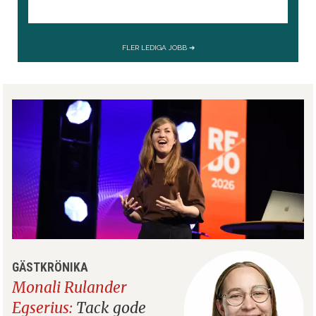
GÄSTKRÖNIKA
Monali Rulander
Egserius:
Tack gode