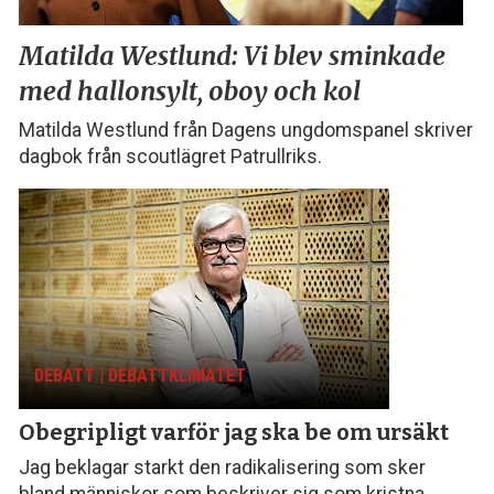
Matilda Westlund:
Vi blev sminkade
med
hallonsylt, oboy och kol
Matilda Westlund från Dagens ungdomspanel skriver
dagbok från scoutlägret Patrullriks.
DEBATT | DEBATTKLIMATET
Obegripligt varför
jag ska be om ursäkt
Jag beklagar starkt den radikalisering som sker
bland människor som beskriver sig som kristna,