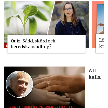
Lös
Quiz: Sådd, skörd och
kri
beredskapsodling?
Att
kalla
DEBATT | BIBELN OCH HOMOSEXUALITET