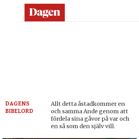
Dagen:
en
tidning
på
kristen
grund
DAGENS
Allt detta åstadkommer en
BIBELORD
och samma Ande genom att
–
fördela sina gåvor på var och
en så som den själv vill.
nyheter,