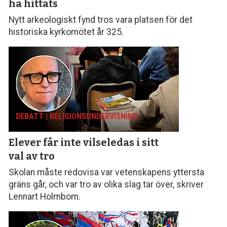
ha hittats
Nytt arkeologiskt fynd tros vara platsen för det
historiska kyrkomötet år 325.
DEBATT | RELIGIONS­UNDERVISNING
Elever får inte vilseledas
i sitt
val av tro
Skolan måste redovisa var vetenskapens yttersta
gräns går, och var tro av olika slag tar över, skriver
Lennart Holmbom.