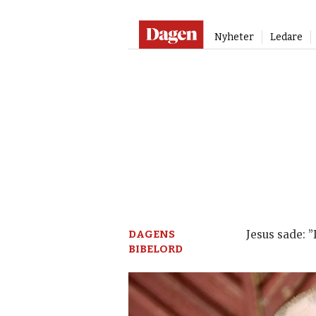
Nyheter
Ledare
Dagen:
en
tidning
på
kristen
DAGENS
Jesus sade: 
BIBELORD
grund
–