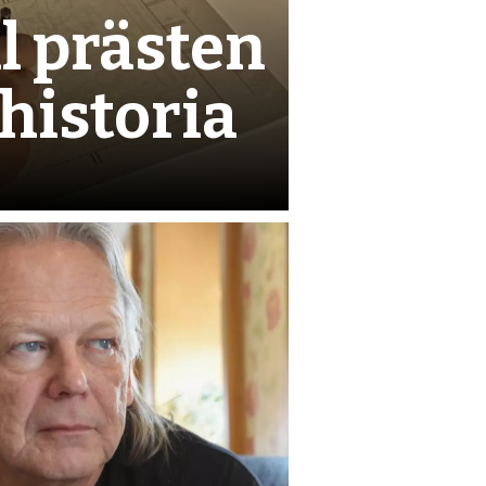
l prästen
 historia