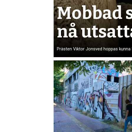
Mobbad s
nå utsatt
Prästen Viktor Jonsved hoppas kunna h