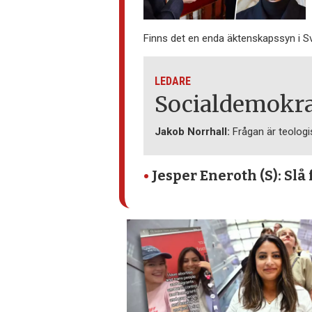
Finns det en enda äktenskapssyn i S
LEDARE
Socialdemokrat
Jakob Norrhall:
Frågan är teologis
•
Jesper Eneroth (S): Slå