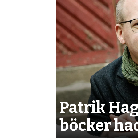
nyheter,
debatt,
kultur
Patrik Hag
böcker had