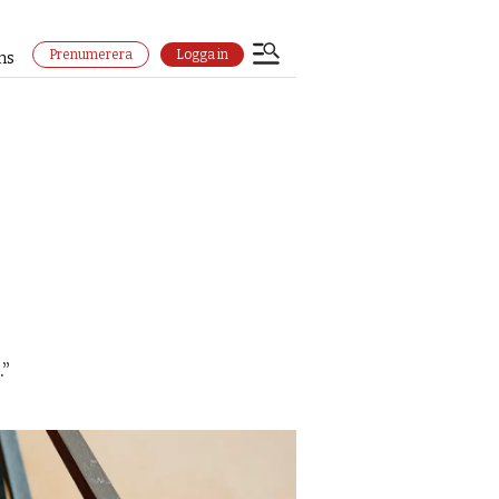
Prenumerera
Logga in
ns
.”