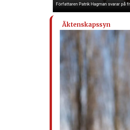
Författaren Patrik Hagman svarar på frå
Äktenskapssyn