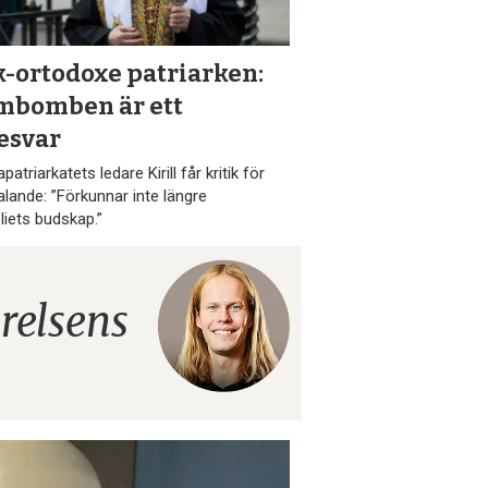
k-ortodoxe patriarken:
mbomben är ett
esvar
atriarkatets ledare Kirill får kritik för
talande: ”Förkunnar inte längre
liets budskap.”
relsens