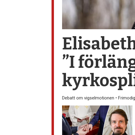
Elisabet
”I förlä
kyrkospl
Debatt om vigselmotionen • Frimodig