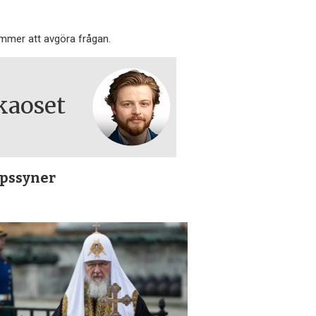
ommer att avgöra frågan.
kaoset
apssyner