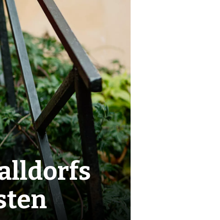
alldorfs
isten