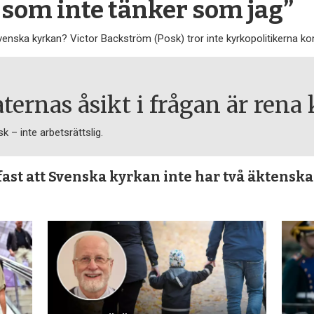
som inte tänker som jag”
venska kyrkan? Victor Backström (Posk) tror inte kyrkopolitikerna k
ernas åsikt i frågan är rena 
k – inte arbetsrättslig.
 fast att Svenska kyrkan inte har två äktensk