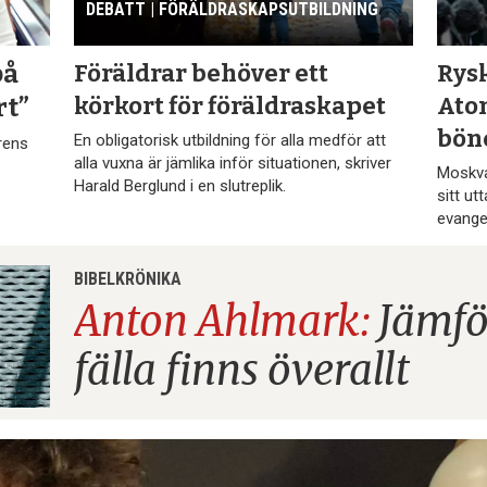
DEBATT | FÖRÄLDRASKAPS­UTBILDNING
Föräldrar behöver ett
Rys
på
körkort för föräldraskapet
Ato
rt”
bön
En obligatorisk utbildning för alla medför att
arens
alla vuxna är jämlika inför situationen, skriver
Moskvap
Harald Berglund i en slutreplik.
sitt ut
evange
BIBELKRÖNIKA
Anton Ahlmark:
Jämfö
fälla
finns överallt