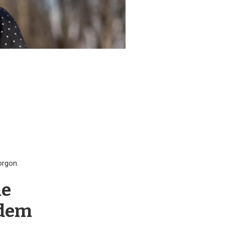
orgon.
me
 dem