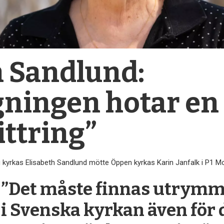
h Sandlund:
ngningen hotar en
ittring”
 kyrkas Elisabeth Sandlund mötte Öppen kyrkas Karin Janfalk i P1 M
”Det måste finnas utrym
i Svenska kyrkan även för