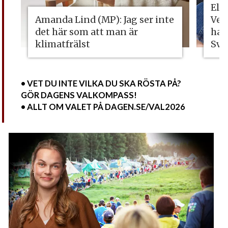
Eli
Amanda Lind (MP): Jag ser inte
Vet
det här som att man är
ha 
klimatfrälst
Sve
• VET DU INTE VILKA DU SKA RÖSTA PÅ?
GÖR DAGENS VALKOMPASS!
• ALLT OM VALET PÅ DAGEN.SE/VAL2026