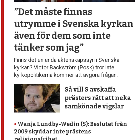
”Det måste finnas
utrymme
i Svenska kyrkan
även för dem
som inte
tänker som jag”
Finns det en enda äktenskapssyn i Svenska
kyrkan? Victor Backström (Posk) tror inte
kyrkopolitikerna kommer att avgöra frågan.
Så vill S avskaffa
prästers rätt att neka
samkönade vigslar
•
Wanja Lundby-Wedin (S): Beslutet från
2009 skyddar inte prästens
religionsfrihet