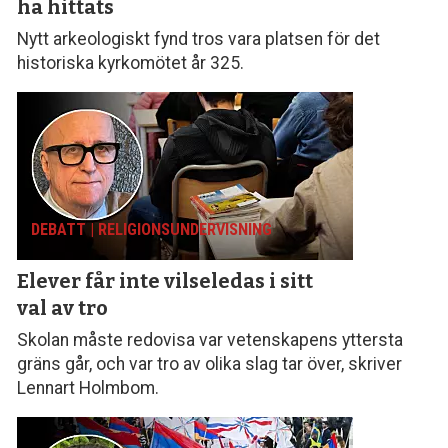
ha hittats
Nytt arkeologiskt fynd tros vara platsen för det
historiska kyrkomötet år 325.
DEBATT | RELIGIONS­UNDERVISNING
Elever får inte vilseledas
i sitt
val av tro
Skolan måste redovisa var vetenskapens yttersta
gräns går, och var tro av olika slag tar över, skriver
Lennart Holmbom.