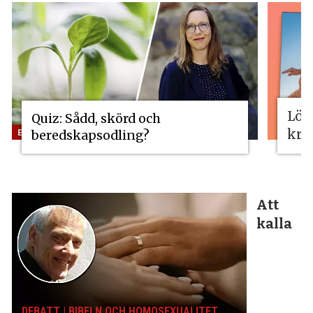
Lös
Quiz: Sådd, skörd och
kri
beredskapsodling?
Att
kalla
DEBATT | BIBELN OCH HOMOSEXUALITET