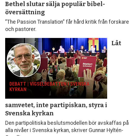
Bethel slutar sälja populär bibel­
översättning
”The Passion Translation” får hård kritik från forskare
och pastorer.
Låt
DEBATT | VIGSELDEBATTEN I SVENSKA
KYRKAN
samvetet, inte parti­piskan, styra i
Svenska kyrkan
Den partipolitiska beslutsmodellen bör avskaffas på
alla nivåer i Svenska kyrkan, skriver Gunnar Hyltén-