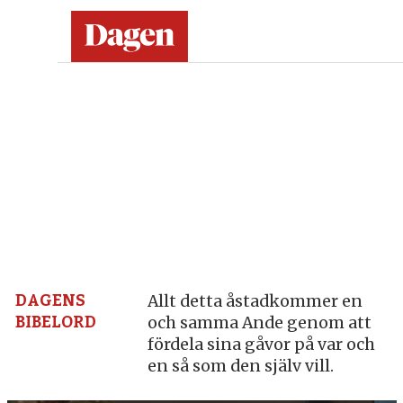
Dagen:
en
tidning
på
kristen
grund
DAGENS
Allt detta åstadkommer en
BIBELORD
och samma Ande genom att
–
fördela sina gåvor på var och
en så som den själv vill.
nyheter,