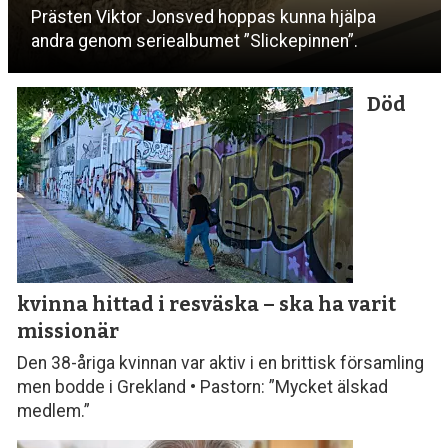
Prästen Viktor Jonsved hoppas kunna hjälpa
andra genom seriealbumet ”Slickepinnen”.
Död
kvinna hittad i resväska
– ska ha varit
missionär
Den 38-åriga kvinnan var aktiv i en brittisk församling
men bodde i Grekland • Pastorn: ”Mycket älskad
medlem.”