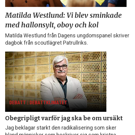
Matilda Westlund:
Vi blev sminkade
med
hallonsylt, oboy och kol
Matilda Westlund från Dagens ungdomspanel skriver
dagbok från scoutlägret Patrullriks.
DEBATT | DEBATTKLIMATET
Obegripligt varför
jag ska be om ursäkt
Jag beklagar starkt den radikalisering som sker
bland människor som beskriver sig som kristna,