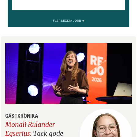
GÄSTKRÖNIKA
Monali Rulander
Egserius:
Tack gode