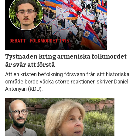
DEBATT | FOLKMORDET 1915
Tystnaden kring armeniska folk­mordet
är svår att förstå
Att en kristen befolkning försvann från sitt histo­riska
område borde väcka större reaktioner, skriver Daniel
Antonyan (KDU).