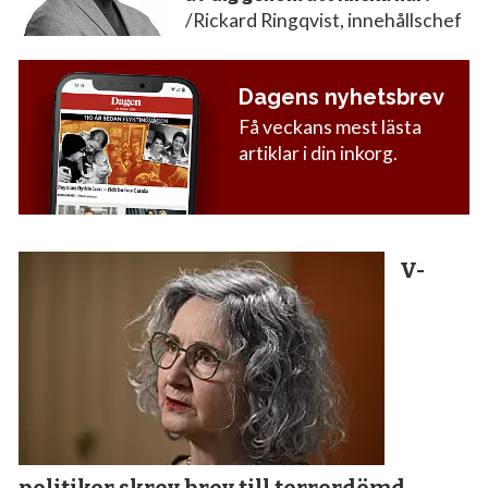
/Rickard Ringqvist, innehållschef
Dagens nyhetsbrev
Få veckans mest lästa
artiklar i din inkorg.
V-
politiker skrev brev till terror­dömd