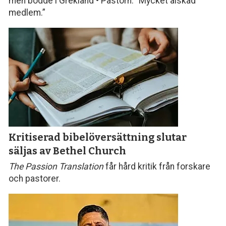
men bodde i Grekland • Pastorn: ”Mycket älskad
medlem.”
Kritiserad bibel­översättning slutar
säljas av Bethel Church
The Passion Translation
får hård kritik från forskare
och pastorer.