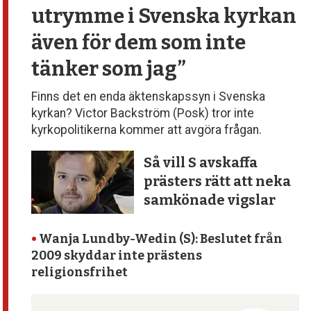
utrymme
i Svenska kyrkan
även för dem
som inte
tänker som jag”
Finns det en enda äktenskapssyn i Svenska
kyrkan? Victor Backström (Posk) tror inte
kyrkopolitikerna kommer att avgöra frågan.
Så vill S avskaffa
prästers rätt att neka
samkönade vigslar
•
Wanja Lundby-Wedin (S): Beslutet från
2009 skyddar inte prästens
religionsfrihet