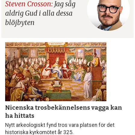
Steven Crosson:
Jag såg
aldrig Gud i alla dessa
blöjbyten
Nicenska tros­bekännelsens vagga kan
ha hittats
Nytt arkeologiskt fynd tros vara platsen för det
historiska kyrkomötet år 325.