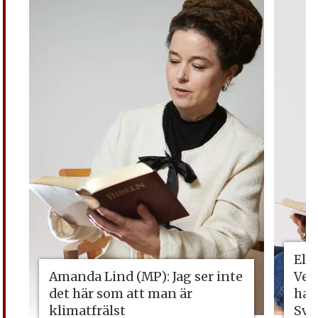
Eli
Amanda Lind (MP): Jag ser inte
Vet
det här som att man är
ha 
klimatfrälst
Sve