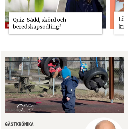
Lös
Quiz: Sådd, skörd och
kri
beredskapsodling?
GÄSTKRÖNIKA