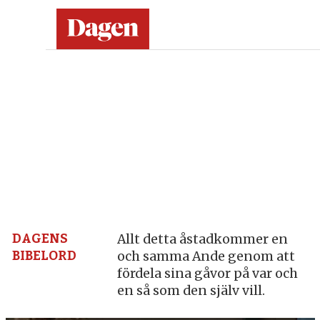
Dagen:
en
tidning
på
kristen
grund
DAGENS
Allt detta åstadkommer en
BIBELORD
och samma Ande genom att
–
fördela sina gåvor på var och
en så som den själv vill.
nyheter,