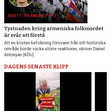
DEBATT | FOLKMORDET 1915
Tystnaden kring armeniska folk­mordet
är svår att förstå
Att en kristen befolkning försvann från sitt histo­riska
område borde väcka större reaktioner, skriver Daniel
Antonyan (KDU).
DAGENS SENASTE KLIPP