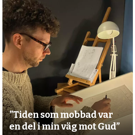
debatt,
kultur
”Tiden som mobbad var
en del i min väg mot Gud”