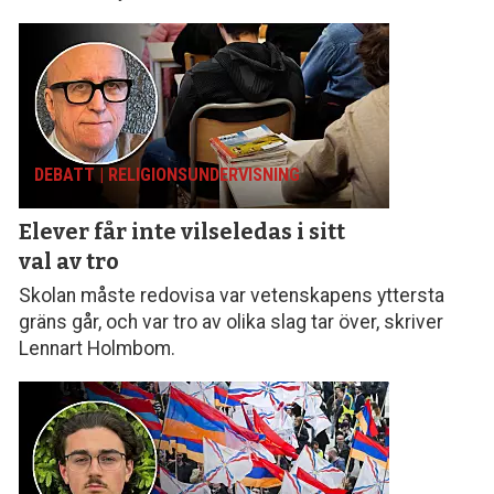
DEBATT | RELIGIONS­UNDERVISNING
Elever får inte vilseledas
i sitt
val av tro
Skolan måste redovisa var vetenskapens yttersta
gräns går, och var tro av olika slag tar över, skriver
Lennart Holmbom.