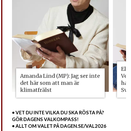
Eli
Amanda Lind (MP): Jag ser inte
Vet
det här som att man är
ha 
klimatfrälst
Sve
• VET DU INTE VILKA DU SKA RÖSTA PÅ?
GÖR DAGENS VALKOMPASS!
• ALLT OM VALET PÅ DAGEN.SE/VAL2026