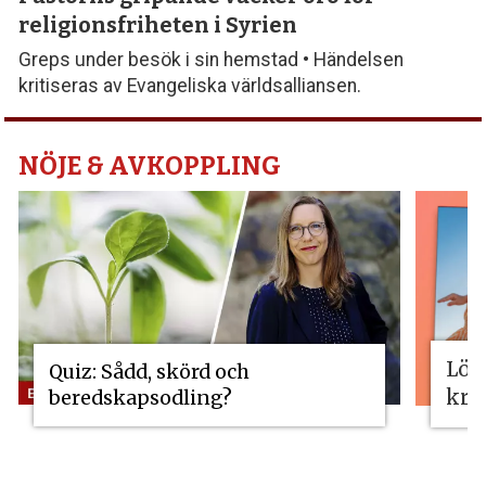
religionsfriheten i Syrien
Greps under besök i sin hemstad • Händelsen
kritiseras av Evangeliska världsalliansen.
NÖJE & AVKOPPLING
Lös
Quiz: Sådd, skörd och
kri
beredskapsodling?