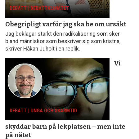
DEBATT | DEBATTKLIMATET
Obegripligt varför
jag ska be om ursäkt
Jag beklagar starkt den radikalisering som sker
bland människor som beskriver sig som kristna,
skriver Håkan Juholt i en replik.
Vi
DEBATT | UNGA OCH SKÄRMTID
skyddar barn på lekplatsen – men inte
på nätet