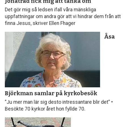
Jonaträd fick mig att tänka om
Det gör mig så ledsen ifall våra mänskliga
uppfattningar om andra gör att vi hindrar dem från att
finna Jesus, skriver Ellen Fhager
Åsa
Björkman samlar
på kyrkobesök
”Ju mer man lär sig desto intressantare blir det” •
Besökte 70 kyrkor året hon fyllde 70.