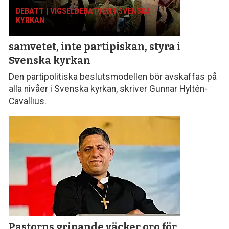
DEBATT | VIGSELDEBATTEN I SVENSKA
KYRKAN
samvetet, inte parti­piskan, styra i
Svenska kyrkan
Den partipolitiska beslutsmodellen bör avskaffas på
alla nivåer i Svenska kyrkan, skriver Gunnar Hyltén-
Cavallius.
Pastorns gripande väcker oro för