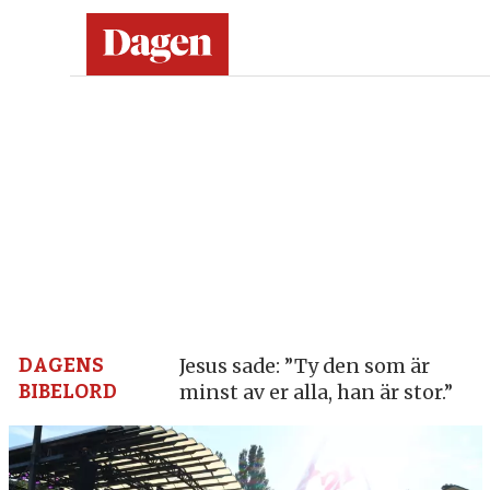
Dagen:
en
tidning
på
kristen
grund
DAGENS
Jesus sade: ”Ty den som är
BIBELORD
minst av er alla, han är stor.”
–
nyheter,