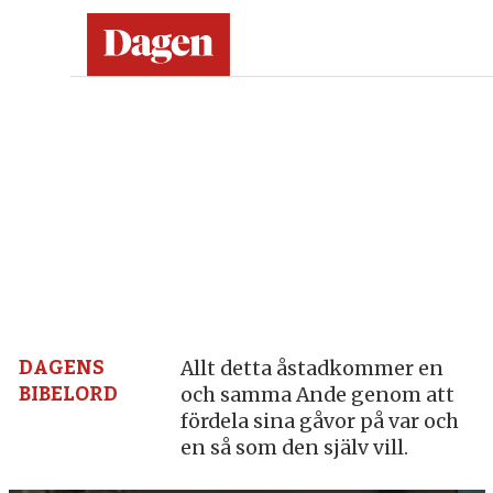
Dagen:
en
tidning
på
kristen
grund
DAGENS
Allt detta åstadkommer en
BIBELORD
och samma Ande genom att
–
fördela sina gåvor på var och
en så som den själv vill.
nyheter,