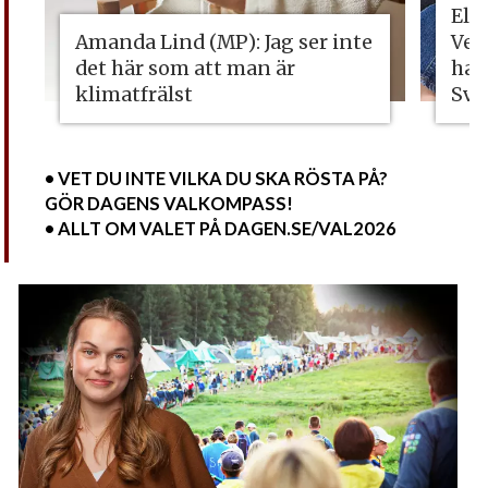
Eli
Amanda Lind (MP): Jag ser inte
Vet
det här som att man är
ha 
klimatfrälst
Sve
• VET DU INTE VILKA DU SKA RÖSTA PÅ?
GÖR DAGENS VALKOMPASS!
• ALLT OM VALET PÅ DAGEN.SE/VAL2026