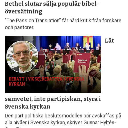
Bethel slutar sälja populär bibel­
översättning
”The Passion Translation” får hård kritik från forskare
och pastorer.
Låt
DEBATT | VIGSELDEBATTEN I SVENSKA
KYRKAN
samvetet, inte parti­piskan, styra i
Svenska kyrkan
Den partipolitiska beslutsmodellen bör avskaffas på
alla nivåer i Svenska kyrkan, skriver Gunnar Hyltén-