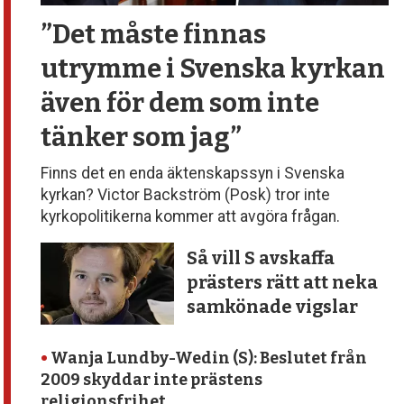
”Det måste finnas
utrymme
i Svenska kyrkan
även för dem
som inte
tänker som jag”
Finns det en enda äktenskapssyn i Svenska
kyrkan? Victor Backström (Posk) tror inte
kyrkopolitikerna kommer att avgöra frågan.
Så vill S avskaffa
prästers rätt att neka
samkönade vigslar
•
Wanja Lundby-Wedin (S): Beslutet från
2009 skyddar inte prästens
religionsfrihet