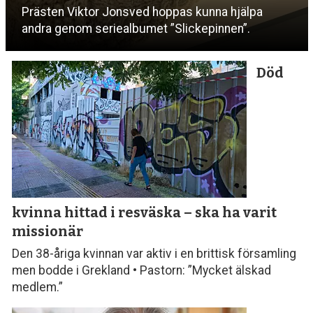
Prästen Viktor Jonsved hoppas kunna hjälpa
andra genom seriealbumet ”Slickepinnen”.
Död
kvinna hittad i resväska
– ska ha varit
missionär
Den 38-åriga kvinnan var aktiv i en brittisk församling
men bodde i Grekland • Pastorn: ”Mycket älskad
medlem.”