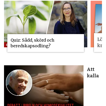
Lös
Quiz: Sådd, skörd och
kri
beredskapsodling?
Att
kalla
DEBATT | BIBELN OCH HOMOSEXUALITET