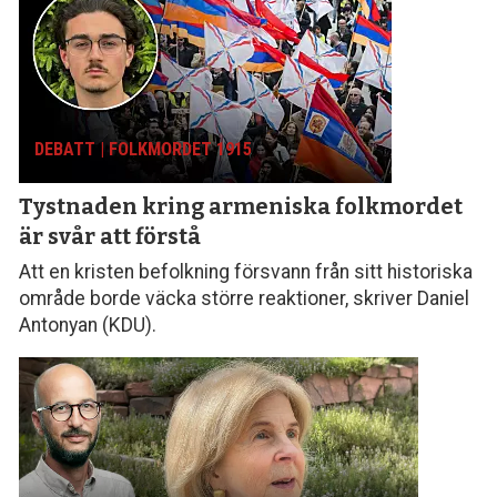
DEBATT | FOLKMORDET 1915
Tystnaden kring armeniska folk­mordet
är svår att förstå
Att en kristen befolkning försvann från sitt histo­riska
område borde väcka större reaktioner, skriver Daniel
Antonyan (KDU).