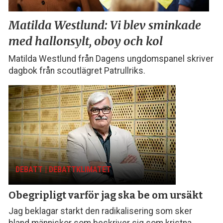
Matilda Westlund:
Vi blev sminkade
med
hallonsylt, oboy och kol
Matilda Westlund från Dagens ungdomspanel skriver
dagbok från scoutlägret Patrullriks.
DEBATT | DEBATTKLIMATET
Obegripligt varför
jag ska be om ursäkt
Jag beklagar starkt den radikalisering som sker
bland människor som beskriver sig som kristna,