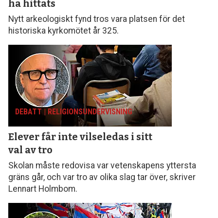
ha hittats
Nytt arkeologiskt fynd tros vara platsen för det
historiska kyrkomötet år 325.
DEBATT | RELIGIONS­UNDERVISNING
Elever får inte vilseledas
i sitt
val av tro
Skolan måste redovisa var vetenskapens yttersta
gräns går, och var tro av olika slag tar över, skriver
Lennart Holmbom.