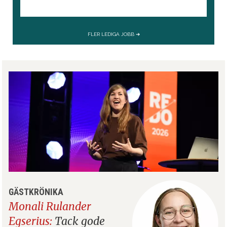
GÄSTKRÖNIKA
Monali Rulander
Egserius:
Tack gode