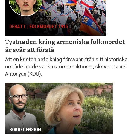
DEBATT | FOLKMORDET 1915
Tystnaden kring armeniska folk­mordet
är svår att förstå
Att en kristen befolkning försvann från sitt histo­riska
område borde väcka större reaktioner, skriver Daniel
Antonyan (KDU).
BOKRECENSION