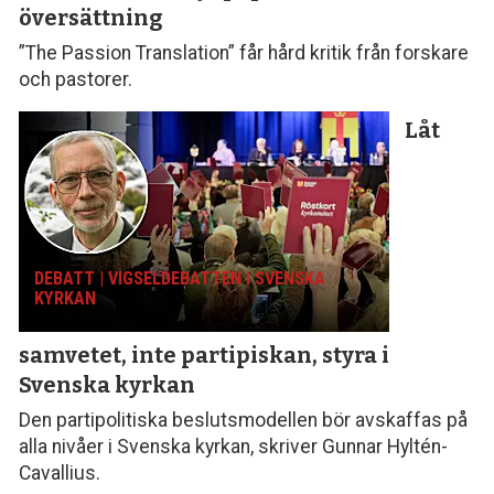
översättning
”The Passion Translation” får hård kritik från forskare
och pastorer.
Låt
DEBATT | VIGSELDEBATTEN I SVENSKA
KYRKAN
samvetet, inte parti­piskan, styra i
Svenska kyrkan
Den partipolitiska beslutsmodellen bör avskaffas på
alla nivåer i Svenska kyrkan, skriver Gunnar Hyltén-
Cavallius.