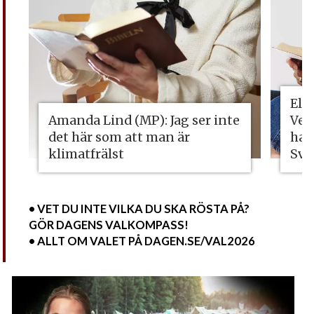
Eli
Amanda Lind (MP): Jag ser inte
Vet
det här som att man är
ha 
klimatfrälst
Sve
• VET DU INTE VILKA DU SKA RÖSTA PÅ?
GÖR DAGENS VALKOMPASS!
• ALLT OM VALET PÅ DAGEN.SE/VAL2026