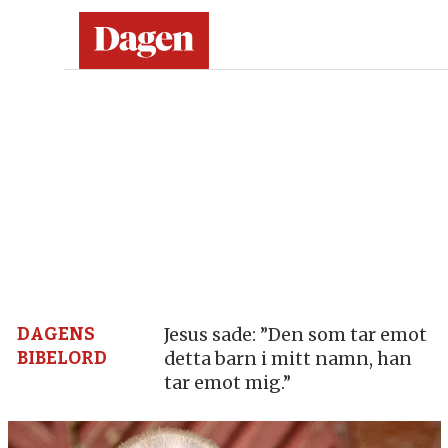
Dagen:
en
tidning
på
kristen
grund
DAGENS
Jesus sade: ”Den som tar emot
BIBELORD
detta barn i mitt namn, han
–
tar emot mig.”
nyheter,