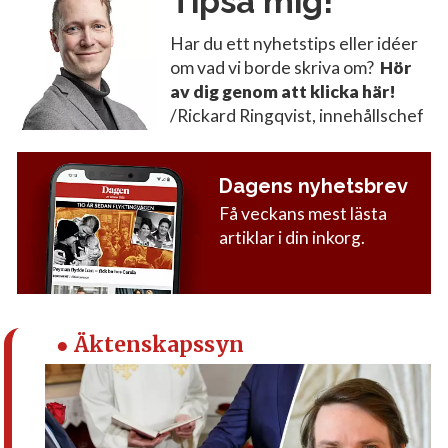
Tipsa mig!
Har du ett nyhetstips eller idéer
om vad vi borde skriva om?
Hör
av dig genom att klicka här!
/Rickard Ringqvist, innehållschef
Dagens nyhetsbrev
Få veckans mest lästa
artiklar i din inkorg.
● Äktenskapssyn