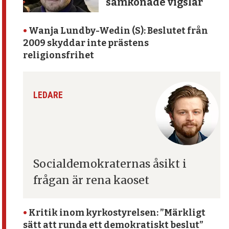
samkönade vigslar
•
Wanja Lundby-Wedin (S): Beslutet från
2009 skyddar inte prästens
religionsfrihet
LEDARE
Socialdemokraternas åsikt
i
frågan är rena kaoset
•
Kritik inom kyrko­styrelsen: ”Märkligt
sätt att runda ett demokratiskt beslut”