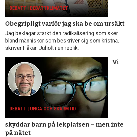
DEBATT | DEBATTKLIMATET
Obegripligt varför
jag ska be om ursäkt
Jag beklagar starkt den radikalisering som sker
bland människor som beskriver sig som kristna,
skriver Håkan Juholt i en replik.
Vi
DEBATT | UNGA OCH SKÄRMTID
skyddar barn på lekplatsen – men inte
på nätet