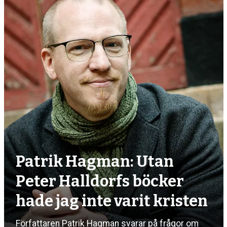
debatt,
kultur
Patrik Hagman: Utan
Peter Halldorfs böcker
hade jag inte varit kristen
Författaren Patrik Hagman svarar på frågor om