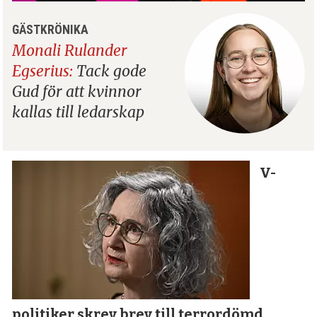
GÄSTKRÖNIKA
Monali Rulander
Egserius:
Tack gode
Gud för att kvinnor
kallas till ledarskap
V-
politiker skrev brev till terror­dömd