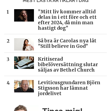
MEST LÄSTA ARTIKLAR I DAG
”Mitt liv kommer alltid
delas in i ett före och ett
efter 2024, då min man
hastigt dog”
Så bra är Carolas nya låt
”Still believe in God”
Kritiserad
bibelöversättning slutar
säljas av Bethel Church
Leviticusgrundaren Björn
Stigsson har lämnat
jordelivet