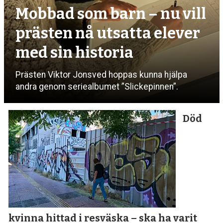
Mobbad som barn – nu vill
prästen nå utsatta elever
med sin historia
Prästen Viktor Jonsved hoppas kunna hjälpa
andra genom seriealbumet ”Slickepinnen”.
Död
kvinna hittad i resväska
– ska ha varit