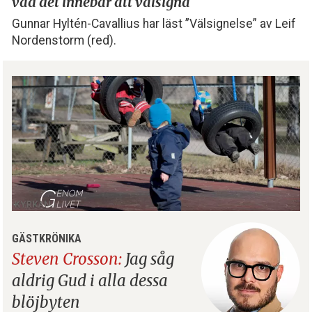
vad det innebär att välsigna
Gunnar Hyltén-Cavallius har läst ”Välsignelse” av Leif
Nordenstorm (red).
GÄSTKRÖNIKA
Steven Crosson:
Jag såg
aldrig Gud i alla dessa
blöjbyten