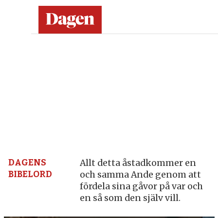
Dagen:
en
tidning
på
kristen
grund
DAGENS
Allt detta åstadkommer en
BIBELORD
och samma Ande genom att
–
fördela sina gåvor på var och
en så som den själv vill.
nyheter,