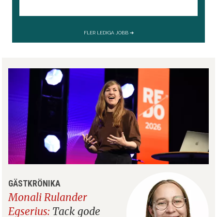
GÄSTKRÖNIKA
Monali Rulander
Egserius:
Tack gode