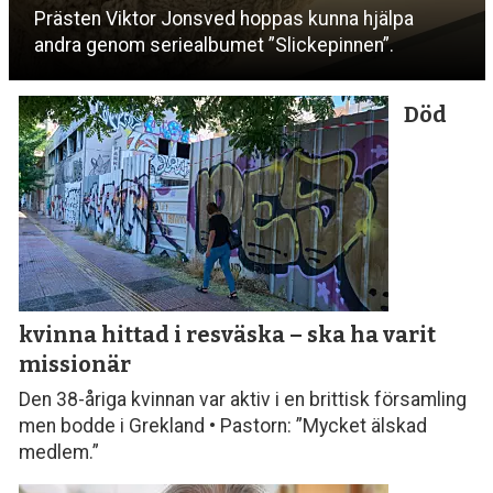
Prästen Viktor Jonsved hoppas kunna hjälpa
andra genom seriealbumet ”Slickepinnen”.
Död
kvinna hittad i resväska
– ska ha varit
missionär
Den 38-åriga kvinnan var aktiv i en brittisk församling
men bodde i Grekland • Pastorn: ”Mycket älskad
medlem.”