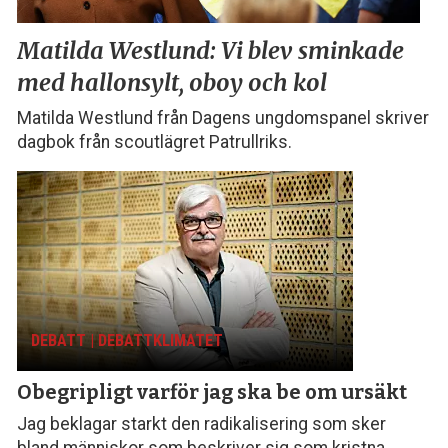
Matilda Westlund:
Vi blev sminkade
med
hallonsylt, oboy och kol
Matilda Westlund från Dagens ungdomspanel skriver
dagbok från scoutlägret Patrullriks.
DEBATT | DEBATTKLIMATET
Obegripligt varför
jag ska be om ursäkt
Jag beklagar starkt den radikalisering som sker
bland människor som beskriver sig som kristna,