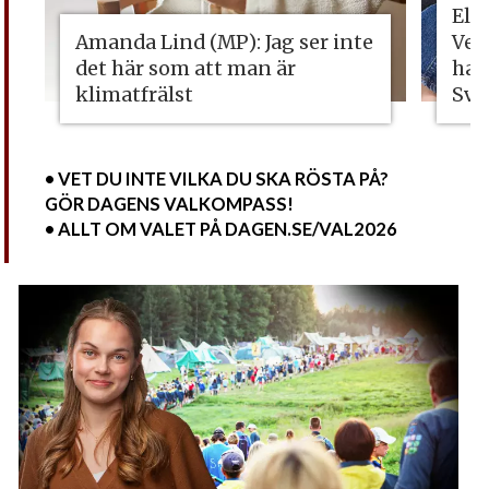
Eli
Amanda Lind (MP): Jag ser inte
Vet
det här som att man är
ha 
klimatfrälst
Sve
• VET DU INTE VILKA DU SKA RÖSTA PÅ?
GÖR DAGENS VALKOMPASS!
• ALLT OM VALET PÅ DAGEN.SE/VAL2026