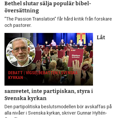
Bethel slutar sälja populär bibel­
översättning
”The Passion Translation” får hård kritik från forskare
och pastorer.
Låt
DEBATT | VIGSELDEBATTEN I SVENSKA
KYRKAN
samvetet, inte parti­piskan, styra i
Svenska kyrkan
Den partipolitiska beslutsmodellen bör avskaffas på
alla nivåer i Svenska kyrkan, skriver Gunnar Hyltén-