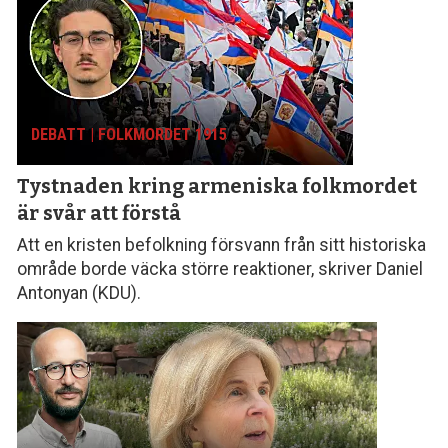
DEBATT | FOLKMORDET 1915
Tystnaden kring armeniska folk­mordet
är svår att förstå
Att en kristen befolkning försvann från sitt histo­riska
område borde väcka större reaktioner, skriver Daniel
Antonyan (KDU).