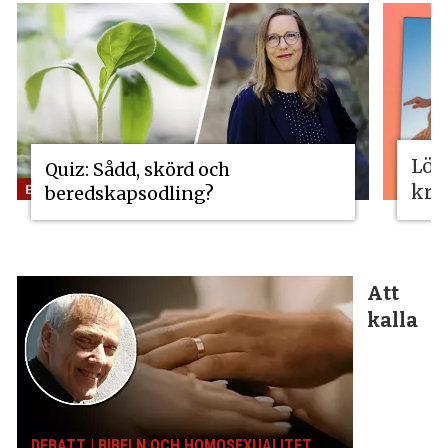
Lös
Quiz: Sådd, skörd och
kri
beredskapsodling?
Att
kalla
DEBATT | BIBELN OCH HOMOSEXUALITET