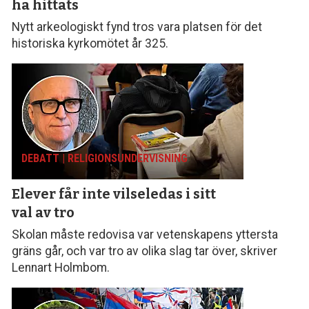
ha hittats
Nytt arkeologiskt fynd tros vara platsen för det
historiska kyrkomötet år 325.
DEBATT | RELIGIONS­UNDERVISNING
Elever får inte vilseledas
i sitt
val av tro
Skolan måste redovisa var vetenskapens yttersta
gräns går, och var tro av olika slag tar över, skriver
Lennart Holmbom.