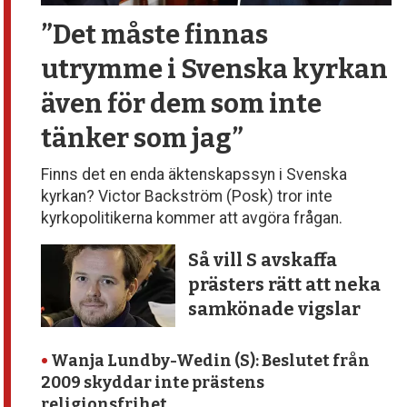
”Det måste finnas
utrymme
i Svenska kyrkan
även för dem
som inte
tänker som jag”
Finns det en enda äktenskapssyn i Svenska
kyrkan? Victor Backström (Posk) tror inte
kyrkopolitikerna kommer att avgöra frågan.
Så vill S avskaffa
prästers rätt att neka
samkönade vigslar
•
Wanja Lundby-Wedin (S): Beslutet från
2009 skyddar inte prästens
religionsfrihet