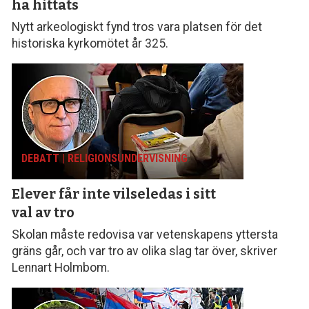
ha hittats
Nytt arkeologiskt fynd tros vara platsen för det
historiska kyrkomötet år 325.
DEBATT | RELIGIONS­UNDERVISNING
Elever får inte vilseledas
i sitt
val av tro
Skolan måste redovisa var vetenskapens yttersta
gräns går, och var tro av olika slag tar över, skriver
Lennart Holmbom.