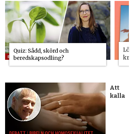
Lös
Quiz: Sådd, skörd och
kri
beredskapsodling?
Att
kalla
DEBATT | BIBELN OCH HOMOSEXUALITET