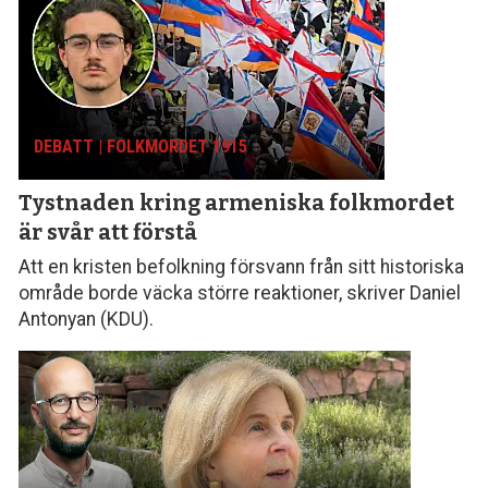
DEBATT | FOLKMORDET 1915
Tystnaden kring armeniska folk­mordet
är svår att förstå
Att en kristen befolkning försvann från sitt histo­riska
område borde väcka större reaktioner, skriver Daniel
Antonyan (KDU).