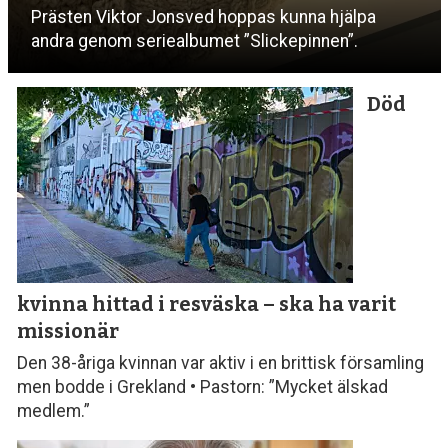
Prästen Viktor Jonsved hoppas kunna hjälpa
andra genom seriealbumet ”Slickepinnen”.
Död
kvinna hittad i resväska
– ska ha varit
missionär
Den 38-åriga kvinnan var aktiv i en brittisk församling
men bodde i Grekland • Pastorn: ”Mycket älskad
medlem.”