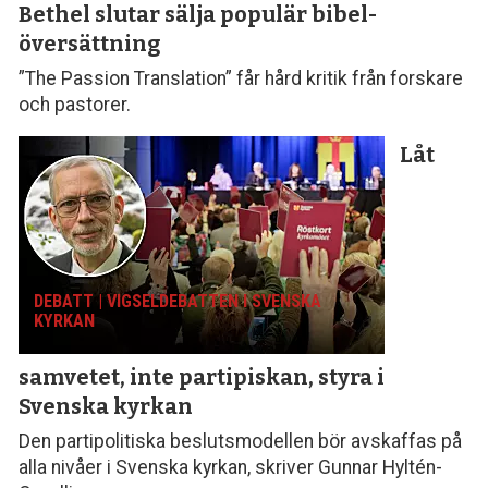
Bethel slutar sälja populär bibel­
översättning
”The Passion Translation” får hård kritik från forskare
och pastorer.
Låt
DEBATT | VIGSELDEBATTEN I SVENSKA
KYRKAN
samvetet, inte parti­piskan, styra i
Svenska kyrkan
Den partipolitiska beslutsmodellen bör avskaffas på
alla nivåer i Svenska kyrkan, skriver Gunnar Hyltén-