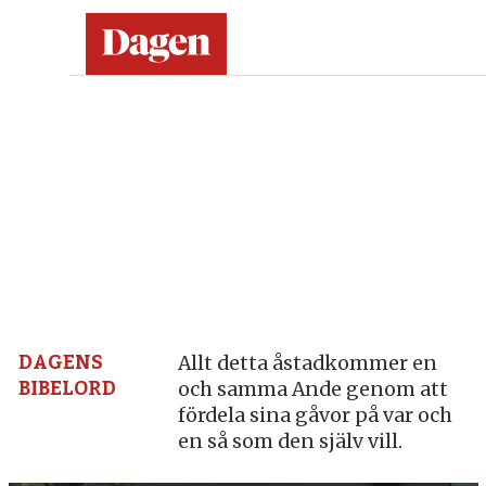
Dagen:
en
tidning
på
kristen
grund
DAGENS
Allt detta åstadkommer en
BIBELORD
och samma Ande genom att
–
fördela sina gåvor på var och
en så som den själv vill.
nyheter,