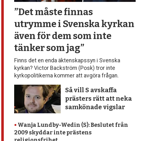
”Det måste finnas
utrymme
i Svenska kyrkan
även för dem
som inte
tänker som jag”
Finns det en enda äktenskapssyn i Svenska
kyrkan? Victor Backström (Posk) tror inte
kyrkopolitikerna kommer att avgöra frågan.
Så vill S avskaffa
prästers rätt att neka
samkönade vigslar
•
Wanja Lundby-Wedin (S): Beslutet från
2009 skyddar inte prästens
religionsfrihet