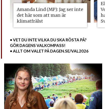
Eli
Amanda Lind (MP): Jag ser inte
Vet
det här som att man är
ha 
klimatfrälst
Sve
• VET DU INTE VILKA DU SKA RÖSTA PÅ?
GÖR DAGENS VALKOMPASS!
• ALLT OM VALET PÅ DAGEN.SE/VAL2026