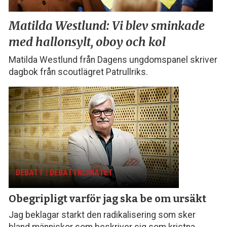
Matilda Westlund:
Vi blev sminkade
med
hallonsylt, oboy och kol
Matilda Westlund från Dagens ungdomspanel skriver
dagbok från scoutlägret Patrullriks.
DEBATT | DEBATTKLIMATET
Obegripligt varför
jag ska be om ursäkt
Jag beklagar starkt den radikalisering som sker
bland människor som beskriver sig som kristna,