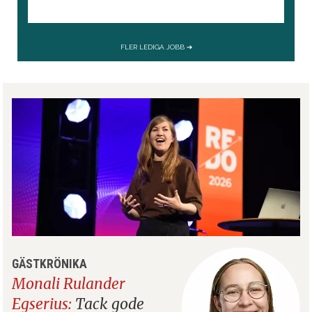
GÄSTKRÖNIKA
Monali Rulander
Egserius:
Tack gode