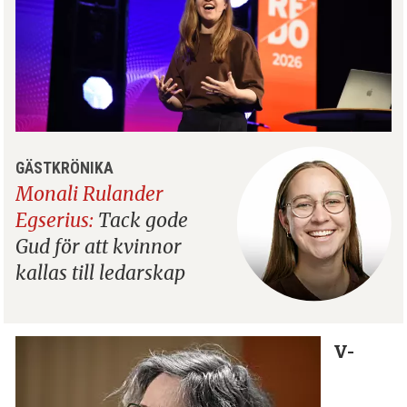
GÄSTKRÖNIKA
Monali Rulander
Egserius:
Tack gode
Gud för att kvinnor
kallas till ledarskap
V-