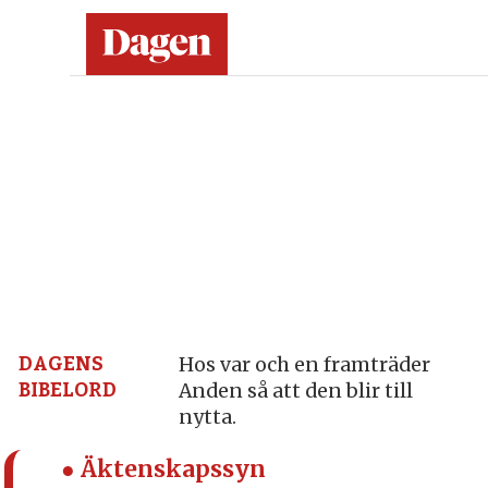
Dagen:
en
tidning
på
kristen
grund
DAGENS
Hos var och en framträder
BIBELORD
Anden så att den blir till
–
nytta.
nyheter,
● Äktenskapssyn