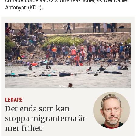
område borde väcka större reaktioner, skriver Daniel
Antonyan (KDU).
LEDARE
Det enda som kan
stoppa migranterna är
mer frihet