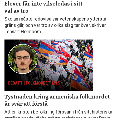
Elever får inte vilseledas
i sitt
val av tro
Skolan måste redovisa var vetenskapens yttersta
gräns går, och var tro av olika slag tar över, skriver
Lennart Holmbom.
DEBATT | FOLKMORDET 1915
Tystnaden kring armeniska folk­mordet
är svår att förstå
Att en kristen befolkning försvann från sitt histo­riska