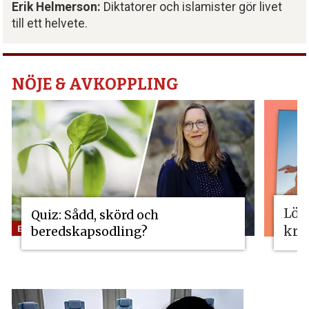
Erik Helmerson:
Diktatorer och islamister gör livet
till ett helvete.
NÖJE & AVKOPPLING
Lös
Quiz: Sådd, skörd och
kri
beredskapsodling?