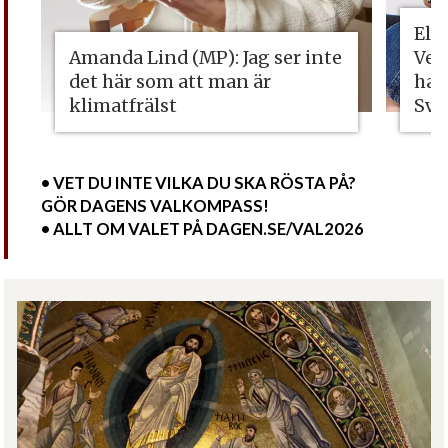
Eli
Amanda Lind (MP): Jag ser inte
Vet
det här som att man är
ha 
klimatfrälst
Sve
• VET DU INTE VILKA DU SKA RÖSTA PÅ?
GÖR DAGENS VALKOMPASS!
• ALLT OM VALET PÅ DAGEN.SE/VAL2026