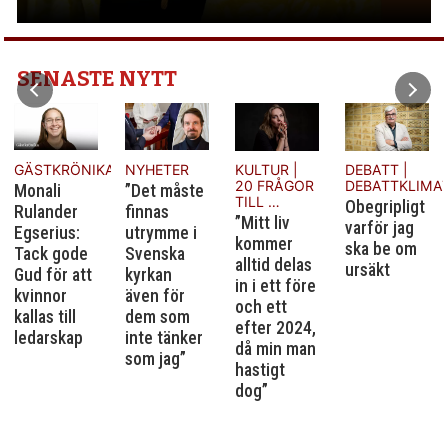
SENASTE NYTT
BIBELORDET
Hos var
och en
A
NYHETER
KULTUR |
DEBATT |
framträder
20 FRÅGOR
DEBATTKLIMATET
”Det måste
Anden så
TILL …
Obegripligt
finnas
att den blir
”Mitt liv
varför jag
utrymme i
till nytta.
kommer
ska be om
Svenska
alltid delas
ursäkt
kyrkan
in i ett före
även för
och ett
dem som
efter 2024,
inte tänker
då min man
som jag”
hastigt
dog”