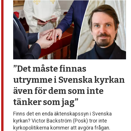
debatt,
kultur
”Det måste finnas
utrymme
i Svenska kyrkan
även för dem
som inte
tänker som jag”
Finns det en enda äktenskapssyn i Svenska
kyrkan? Victor Backström (Posk) tror inte
kyrkopolitikerna kommer att avgöra frågan.