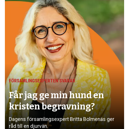
FÖRSAMLINGSEXPERTEN SVARAR
Får jag ge min hund
en
kristen begravning?
Dagens församlings­expert Britta Bolmenäs ger
råd till en djurvän.