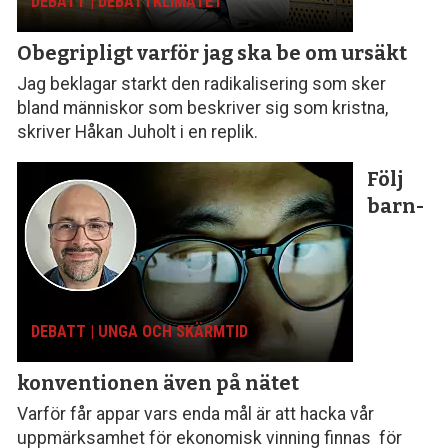
DEBATT | DEBATTKLIMATET
Obegripligt varför
jag ska be om ursäkt
Jag beklagar starkt den radikalisering som sker
bland människor som beskriver sig som kristna,
skriver Håkan Juholt i en replik.
Följ
barn­
DEBATT | UNGA OCH SKÄRMTID
konventionen
även på nätet
Varför får appar vars enda mål är att hacka vår
uppmärksamhet för ekonomisk vinning finnas för