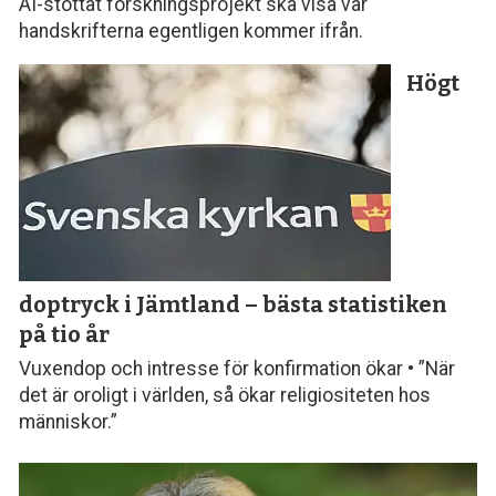
AI-stöttat forskningsprojekt ska visa var
handskrifterna egentligen kommer ifrån.
Högt
doptryck i Jämtland – bästa statistiken
på tio år
Vuxendop och intresse för konfirmation ökar • ”När
det är oroligt i världen, så ökar religiositeten hos
människor.”