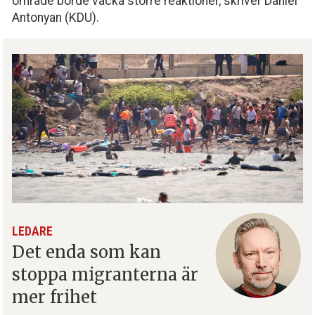
område borde väcka större reaktioner, skriver Daniel
Antonyan (KDU).
LEDARE
Det enda som kan
stoppa migranterna är
mer frihet