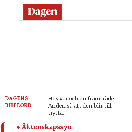
Dagen:
en
tidning
på
kristen
grund
DAGENS
Hos var och en framträder
BIBELORD
Anden så att den blir till
–
nytta.
nyheter,
● Äktenskapssyn