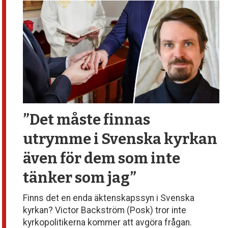
debatt,
kultur
”Det måste finnas
utrymme
i Svenska kyrkan
även för dem
som inte
tänker som jag”
Finns det en enda äktenskapssyn i Svenska
kyrkan? Victor Backström (Posk) tror inte
kyrkopolitikerna kommer att avgöra frågan.