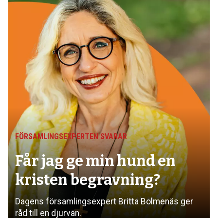
FÖRSAMLINGSEXPERTEN SVARAR
Får jag ge min hund
en
kristen begravning?
Dagens församlings­expert Britta Bolmenäs ger
råd till en djurvän.