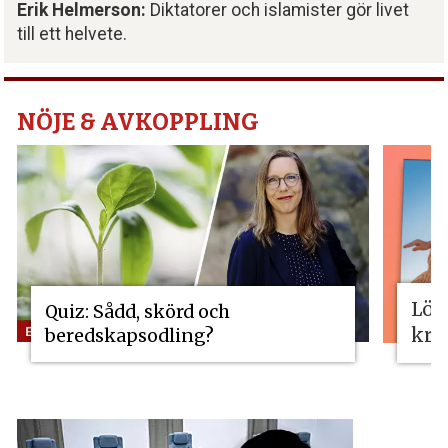
Erik Helmerson:
Diktatorer och islamister gör livet
till ett helvete.
NÖJE & AVKOPPLING
Lös
Quiz: Sådd, skörd och
kri
beredskapsodling?