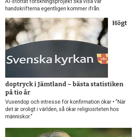
AI-stöttat forskningsprojekt ska visa var
handskrifterna egentligen kommer ifrån.
Högt
doptryck i Jämtland – bästa statistiken
på tio år
Vuxendop och intresse för konfirmation ökar • ”När
det är oroligt i världen, så ökar religiositeten hos
människor.”