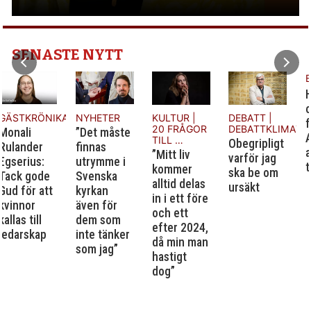
SENASTE NYTT
BIBELORDET
Hos var
och en
A
NYHETER
KULTUR |
DEBATT |
framträder
20 FRÅGOR
DEBATTKLIMATET
”Det måste
Anden så
TILL …
Obegripligt
finnas
att den blir
”Mitt liv
varför jag
utrymme i
till nytta.
kommer
ska be om
Svenska
alltid delas
ursäkt
kyrkan
in i ett före
även för
och ett
dem som
efter 2024,
inte tänker
då min man
som jag”
hastigt
dog”