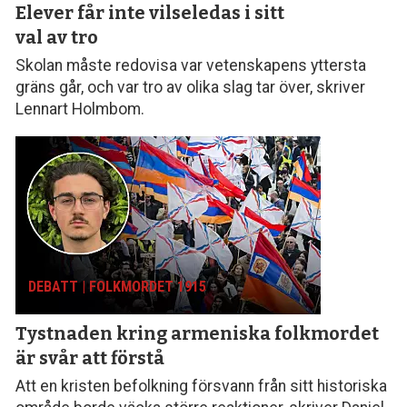
Elever får inte vilseledas
i sitt
val av tro
Skolan måste redovisa var vetenskapens yttersta
gräns går, och var tro av olika slag tar över, skriver
Lennart Holmbom.
DEBATT | FOLKMORDET 1915
Tystnaden kring armeniska folk­mordet
är svår att förstå
Att en kristen befolkning försvann från sitt histo­riska