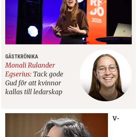
GÄSTKRÖNIKA
Monali Rulander
Egserius:
Tack gode
Gud för att kvinnor
kallas till ledarskap
V-