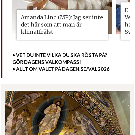
Eli
Amanda Lind (MP): Jag ser inte
Vet
det här som att man är
ha 
klimatfrälst
Sve
• VET DU INTE VILKA DU SKA RÖSTA PÅ?
GÖR DAGENS VALKOMPASS!
• ALLT OM VALET PÅ DAGEN.SE/VAL2026