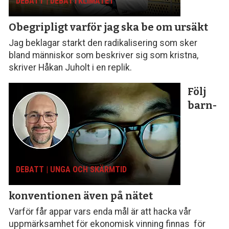
DEBATT | DEBATTKLIMATET
Obegripligt varför
jag ska be om ursäkt
Jag beklagar starkt den radikalisering som sker
bland människor som beskriver sig som kristna,
skriver Håkan Juholt i en replik.
Följ
barn­
DEBATT | UNGA OCH SKÄRMTID
konventionen
även på nätet
Varför får appar vars enda mål är att hacka vår
uppmärksamhet för ekonomisk vinning finnas för